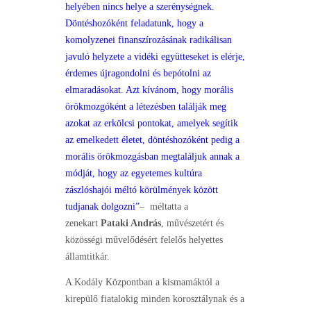
helyében nincs helye a szerénységnek.
Döntéshozóként feladatunk, hogy a
komolyzenei finanszírozásának radikálisan
javuló helyzete a vidéki együtteseket is elérje,
érdemes újragondolni és bepótolni az
elmaradásokat. Azt kívánom, hogy morális
örökmozgóként a létezésben találják meg
azokat az erkölcsi pontokat, amelyek segítik
az emelkedett életet, döntéshozóként pedig a
morális örökmozgásban megtaláljuk annak a
módját, hogy az egyetemes kultúra
zászlóshajói méltó körülmények között
tudjanak dolgozni”
– méltatta a
zenekart
Pataki András
, művészetért és
közösségi művelődésért felelős helyettes
államtitkár.
A Kodály Központban a kismamáktól a
kirepülő fiatalokig minden korosztálynak és a