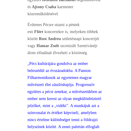
és
Ajtony Csaba
karmester
közreműködésével.
Érdemes Pécsre utazni a péntek
esti
Flört
koncertekre is, melyeken többek
között
Rost Andrea
születésnapi koncertjét
vagy
Hamar Zsolt
szcenizált Szentivánéji
álom előadását élvezheti a közönség.
„Pécs kultúrájára gondolva az ember
beleszédül az évszázadokba. A Pannon
Filharmonikusok az egyetemes magyar
művészeti élet zászlóshajója. Progresszív
együttes a pécsi zenekar, a művészetükben az
ember nem keresi az olyan megkülönböztető
jelzőket, mint a „vidéki”. A munkájuk azt a
színvonalat és értéket képviseli, amelyben
nincs értelme különbséget tenni a földrajzi
helyszínek között. A zenei palettán elfoglalt