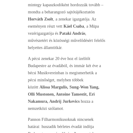
mintegy kapaszkodóként hordozzák tovább –
mondta a beharangozó sajtótájékoztatón
Horváth Zsolt
, a zenekar igazgatója. Az
eseményen részt vett
Káel Csaba
, a Müpa
vezérigazgatója és
Pataki András
,
művészetért és közösségi művelődésért felelős
helyettes államtitkár.
A pécsi zenekar 20 éve hoz el ízelítőt
Budapestre az évadából, és immár két éve a
bécsi Musikvereinban is megismerhetik a
pécsi minőséget, melyben többek
között
Alissa Margulis, Sung-Won Yang,
Olli Mustonen, Antoine Tamestit, Eri
Nakamura, Andrij Jurkevics
hozza a
nemzetközi szólamot.
Pannon Filharmonikusoknak nincsenek
határai: huszadik bérletes évadát indítja