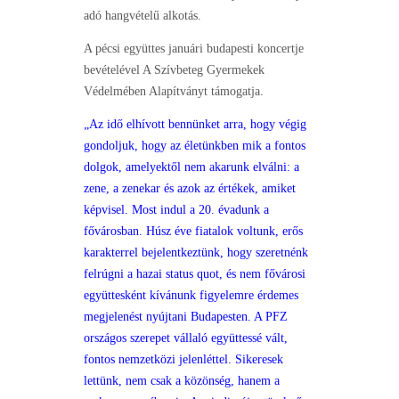
adó hangvételű alkotás.
A pécsi együttes januári budapesti koncertje
bevételével A Szívbeteg Gyermekek
Védelmében Alapítványt támogatja.
„Az idő elhívott bennünket arra, hogy végig
gondoljuk, hogy az életünkben mik a fontos
dolgok, amelyektől nem akarunk elválni: a
zene, a zenekar és azok az értékek, amiket
képvisel. Most indul a 20. évadunk a
fővárosban. Húsz éve fiatalok voltunk, erős
karakterrel bejelentkeztünk, hogy szeretnénk
felrúgni a hazai status quot, és nem fővárosi
együttesként kívánunk figyelemre érdemes
megjelenést nyújtani Budapesten. A PFZ
országos szerepet vállaló együttessé vált,
fontos nemzetközi jelenléttel. Sikeresek
lettünk, nem csak a közönség, hanem a