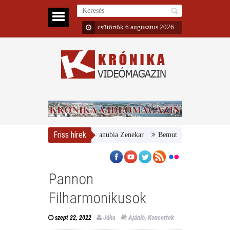
csütörtök 6 augusztus 2026
Friss hírek
r Nemzeti Galéria és a Danubia Zenekar
Bemutatta 2024/25-ös évadát a
Pannon
Filharmonikusok
Júlia
Ajánló
,
Koncertek
szept 22, 2022