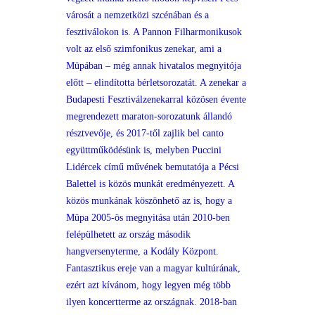
városát a nemzetközi szcénában és a
fesztiválokon is. A Pannon Filharmonikusok
volt az első szimfonikus zenekar, ami a
Müpában – még annak hivatalos megnyitója
előtt – elindította bérletsorozatát. A zenekar a
Budapesti Fesztiválzenekarral közösen évente
megrendezett maraton-sorozatunk állandó
résztvevője, és 2017-től zajlik bel canto
együttműködésünk is, melyben Puccini
Lidércek című művének bemutatója a Pécsi
Balettel is közös munkát eredményezett. A
közös munkának köszönhető az is, hogy a
Müpa 2005-ös megnyitása után 2010-ben
felépülhetett az ország második
hangversenyterme, a Kodály Központ.
Fantasztikus ereje van a magyar kultúrának,
ezért azt kívánom, hogy legyen még több
ilyen koncertterme az országnak. 2018-ban