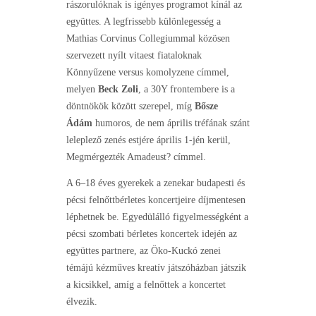
rászorulóknak is igényes programot kínál az
együttes. A legfrissebb különlegesség a
Mathias Corvinus Collegiummal közösen
szervezett nyílt vitaest fiataloknak
Könnyűzene versus komolyzene címmel,
melyen
Beck Zoli
, a 30Y frontembere is a
döntnökök között szerepel, míg
Bősze
Ádám
humoros, de nem április tréfának szánt
leleplező zenés estjére április 1-jén kerül,
Megmérgezték Amadeust? címmel.
A 6–18 éves gyerekek a zenekar budapesti és
pécsi felnőttbérletes koncertjeire díjmentesen
léphetnek be. Egyedülálló figyelmességként a
pécsi szombati bérletes koncertek idején az
együttes partnere, az Öko-Kuckó zenei
témájú kézműves kreatív játszóházban játszik
a kicsikkel, amíg a felnőttek a koncertet
élvezik.