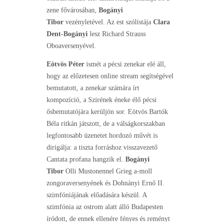
zene fővárosában,
Bogányi
Tibor
vezényletével. Az est szólistája
Clara
Dent-Bogányi
lesz Richard Strauss
Oboaversenyével.
Eötvös Péter
ismét a pécsi zenekar elé áll,
hogy az előzetesen online stream segítségével
bemutatott, a zenekar számára írt
kompozíció, a Szirének éneke élő pécsi
ősbemutatójára kerüljön sor. Eötvös Bartók
Béla ritkán játszott, de a válságkorszakban
legfontosabb üzenetet hordozó művét is
dirigálja: a tiszta forráshoz visszavezető
Cantata profana hangzik el.
Bogányi
Tibor
Olli Mustonennel Grieg a-moll
zongoraversenyének és Dohnányi Ernő II.
szimfóniájának előadására készül. A
szimfónia az ostrom alatt álló Budapesten
íródott, de ennek ellenére fényes és reményt