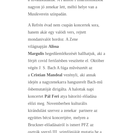
nagyon jó zenekar lett, méltó helye van a
Musikverein színpadán.
A Refrén évad nem csupán koncertek sora,
hanem akár egy valódi vers, rejtett
mondanivalót hordoz. A Zene
világnapján
Alissa
Margulis
hegedűemlékezését hallhatjuk, aki a
férjét covid fertőzésben veszítette el. Október
végén J. S. Bach A fúga művészetét az
a
Cristian Mandeal
vezényli, aki annak
idején a nagyzenekarra hangszerelt Bach-mű
ősbemutatóját dirigálta. A halottak napi
koncertet
Pál Feri
atya bátorító előadása
előzi meg. Novemberben kulturális
kirándulást szervez a zenekar partnere az
együttes bécsi koncertjére, melyen a
Bruckner-előadásairól is ismert PFZ az
osztrák szerző III. szimfóniáját mutatja be a