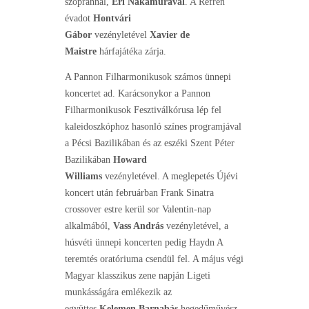
szopránnal,
Eri Nakamurával
. A Refrén
évadot
Hontvári
Gábor
vezényletével
Xavier de
Maistre
hárfajátéka zárja.
A Pannon Filharmonikusok számos ünnepi
koncertet ad. Karácsonykor a Pannon
Filharmonikusok Fesztiválkórusa lép fel
kaleidoszkóphoz hasonló színes programjával
a Pécsi Bazilikában és az eszéki Szent Péter
Bazilikában
Howard
Williams
vezényletével. A meglepetés Újévi
koncert után februárban Frank Sinatra
crossover estre kerül sor Valentin-nap
alkalmából,
Vass András
vezényletével, a
húsvéti ünnepi koncerten pedig Haydn A
teremtés oratóriuma csendül fel. A május végi
Magyar klasszikus zene napján Ligeti
munkásságára emlékezik az
együttes
Kelemen Barnabás
hegedűművész