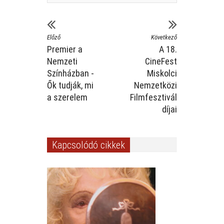
Előző
Következő
Premier a
A 18.
Nemzeti
CineFest
Színházban -
Miskolci
Ők tudják, mi
Nemzetközi
a szerelem
Filmfesztivál
díjai
Kapcsolódó cikkek