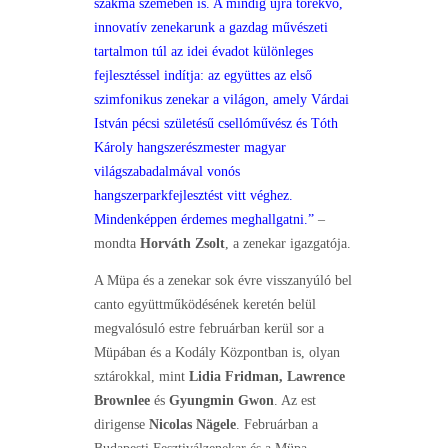
szakma szemében is. A mindig újra törekvő,
innovatív zenekarunk a gazdag művészeti
tartalmon túl az idei évadot különleges
fejlesztéssel indítja: az együttes az első
szimfonikus zenekar a világon, amely Várdai
István pécsi születésű csellóművész és Tóth
Károly hangszerészmester magyar
világszabadalmával vonós
hangszerparkfejlesztést vitt véghez.
Mindenképpen érdemes meghallgatni.”
–
mondta
Horváth Zsolt
, a zenekar igazgatója.
A Müpa és a zenekar sok évre visszanyúló bel
canto együttműködésének keretén belül
megvalósuló estre februárban kerül sor a
Müpában és a Kodály Központban is, olyan
sztárokkal, mint
Lidia Fridman, Lawrence
Brownlee
és
Gyungmin Gwon
. Az est
dirigense
Nicolas Nägele
. Februárban a