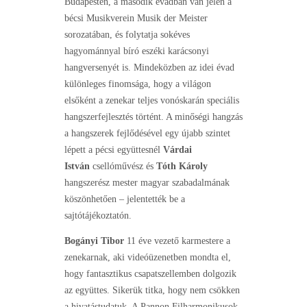
Budapesten, a második évadban van jelen a
bécsi Musikverein Musik der Meister
sorozatában, és folytatja sokéves
hagyománnyal bíró eszéki karácsonyi
hangversenyét is. Mindeközben az idei évad
különleges finomsága, hogy a világon
elsőként a zenekar teljes vonóskarán speciális
hangszerfejlesztés történt. A minőségi hangzás
a hangszerek fejlődésével egy újabb szintet
lépett a pécsi együttesnél
Várdai
István
csellóművész és
Tóth Károly
hangszerész mester magyar szabadalmának
köszönhetően – jelentették be a
sajtótájékoztatón.
Bogányi Tibor
11 éve vezető karmestere a
zenekarnak, aki videóüzenetben mondta el,
hogy fantasztikus csapatszellemben dolgozik
az együttes. Sikerük titka, hogy nem csökken
a hivatástudatuk. A Pannon Filharmonikusok