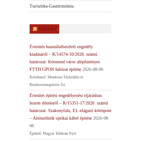
Turisztika-Gasztronómia
NMHH
Értesítés használatbavételi engedély
kiadásáról – K/14574-10/2026. számú
határozat: Körmend város alépítményes
FTTH GPON hálózat építése
2026-08-06
Kérelmező: Metalcom Távközlési és
Rendszerintegrációs Zrt.
Értesítés építési engedélyezési eljárásban
hozott döntésről – K/15351-17/2026. számú
határozat: Szakonyfalu, EL-elágazó kötéspont
– Alsószölnök optikai kábel építése
2026-08-
06
Építtető: Magyar Telekom Nyrt.