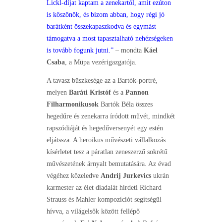
Lickl-díjat kaptam a zenekartól, amit ezúton
is köszönök, és bízom abban, hogy régi jó
barátként összekapaszkodva és egymást
támogatva a most tapasztalható nehézségeken
is tovább fogunk jutni.”
– mondta
Káel
Csaba
, a Müpa vezérigazgatója.
A tavasz büszkesége az a Bartók-portré,
melyen
Baráti Kristóf
és a
Pannon
Filharmonikusok
Bartók Béla összes
hegedűre és zenekarra íródott művét, mindkét
rapszódiáját és hegedűversenyét egy estén
eljátssza. A heroikus művészeti vállalkozás
kísérletet tesz a páratlan zeneszerző sokrétű
művészetének árnyalt bemutatására. Az évad
végéhez közeledve
Andrij Jurkevics
ukrán
karmester az élet diadalát hirdeti Richard
Strauss és Mahler kompozíciót segítségül
hívva, a világelsők között fellépő