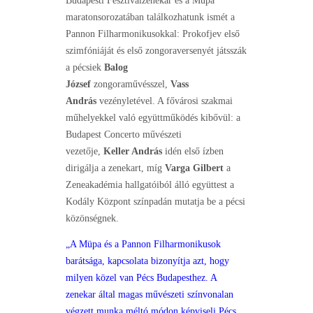
Budapesti Fesztiválzenekar és a Müpa
maratonsorozatában találkozhatunk ismét a
Pannon Filharmonikusokkal: Prokofjev első
szimfóniáját és első zongoraversenyét játsszák
a pécsiek
Balog
József
zongoraművésszel,
Vass
András
vezényletével. A fővárosi szakmai
műhelyekkel való együttműködés kibővül: a
Budapest Concerto művészeti
vezetője,
Keller András
idén első ízben
dirigálja a zenekart, míg
Varga Gilbert
a
Zeneakadémia hallgatóiból álló együttest a
Kodály Központ színpadán mutatja be a pécsi
közönségnek.
„A Müpa és a Pannon Filharmonikusok
barátsága, kapcsolata bizonyítja azt, hogy
milyen közel van Pécs Budapesthez. A
zenekar által magas művészeti színvonalan
végzett munka méltó módon képviseli Pécs