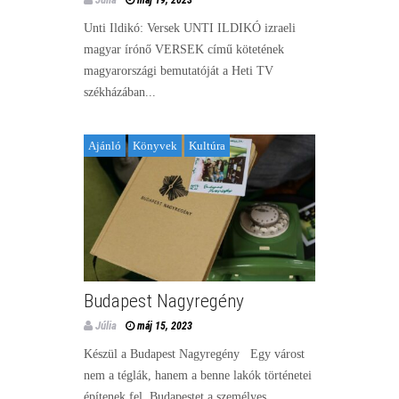
Unti Ildikó: Versek UNTI ILDIKÓ izraeli
magyar írónő VERSEK című kötetének
magyarországi bemutatóját a Heti TV
székházában...
Ajánló
Könyvek
Kultúra
Budapest Nagyregény
Júlia
máj 15, 2023
Készül a Budapest Nagyregény Egy várost
nem a téglák, hanem a benne lakók történetei
építenek fel. Budapestet a személyes...