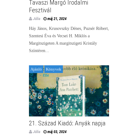
Tavaszi Margó Irodalmi
Fesztivál
Júlia
máj 21, 2024
Háy János, Krusovszky Dénes, Puzsér Róbert,
Szentesi Éva és Vecsei H. Miklós a
Margitszigeten A margitszigeti Kristály
Színtéren...
Ajánló
Könyvek
21. Század Kiadó: Anyák napja
Júlia
máj 03, 2024