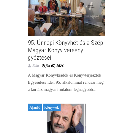
95. Ünnepi Könyvhét és a Szép
Magyar Könyv verseny
győztesei
Júlia
jún 07, 2024
A Magyar Könyvkiadók és Könyvterjesztők
Egyesülése idén 95. alkalommal rendezi meg
a kortárs magyar irodalom legnagyobb...
Ajánló
Könyvek