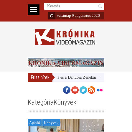
vasárnap 9 augusztus 2026
Friss hírek
Magyar Nemzeti Galéria és a Danubia Zenekar
Bemutatta 2024/25-ös
KategóriaKönyvek
Ajánló
Könyvek