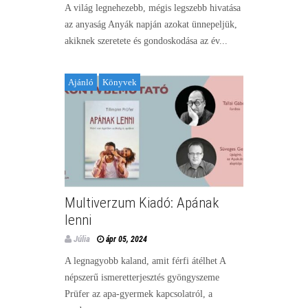
A világ legnehezebb, mégis legszebb hivatása
az anyaság Anyák napján azokat ünnepeljük,
akiknek szeretete és gondoskodása az év...
Ajánló
Könyvek
Multiverzum Kiadó: Apának
lenni
Júlia
ápr 05, 2024
A legnagyobb kaland, amit férfi átélhet A
népszerű ismeretterjesztés gyöngyszeme
Prüfer az apa-gyermek kapcsolatról, a