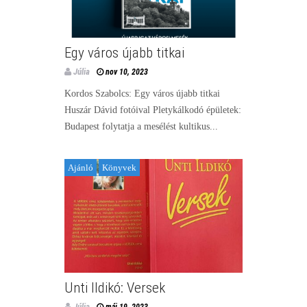
Egy város újabb titkai
Júlia
nov 10, 2023
Kordos Szabolcs: Egy város újabb titkai
Huszár Dávid fotóival Pletykálkodó épületek:
Budapest folytatja a mesélést kultikus...
Ajánló
Könyvek
Unti Ildikó: Versek
Júlia
máj 19, 2023