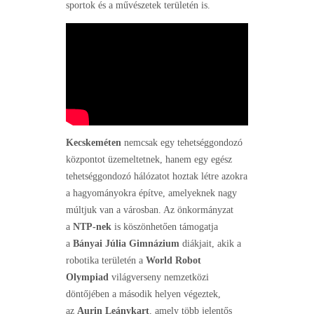
sportok és a művészetek területén is.
Kecskeméten
nemcsak egy tehetséggondozó
központot üzemeltetnek, hanem egy egész
tehetséggondozó hálózatot hoztak létre azokra
a hagyományokra építve, amelyeknek nagy
múltjuk van a városban. Az önkormányzat
a
NTP-nek
is köszönhetően támogatja
a
Bányai Júlia Gimnázium
diákjait, akik a
robotika területén a
World Robot
Olympiad
világverseny nemzetközi
döntőjében a második helyen végeztek,
az
Aurin Leánykart
, amely több jelentős