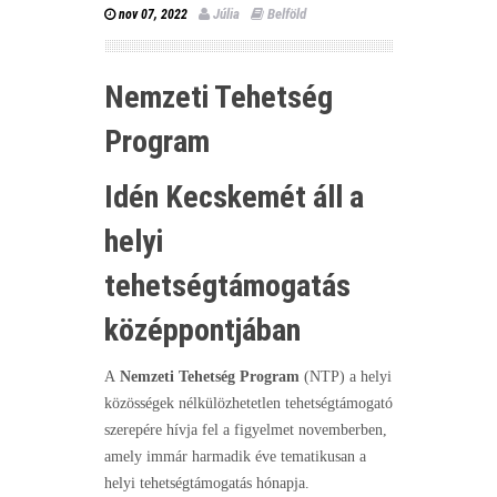
Júlia
Belföld
nov 07, 2022
Nemzeti Tehetség
Program
Idén Kecskemét áll a
helyi
tehetségtámogatás
középpontjában
A
Nemzeti Tehetség Program
(NTP) a helyi
közösségek nélkülözhetetlen tehetségtámogató
szerepére hívja fel a figyelmet novemberben,
amely immár harmadik éve tematikusan a
helyi tehetségtámogatás hónapja.