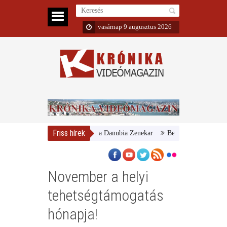
vasárnap 9 augusztus 2026
Friss hírek
Magyar Nemzeti Galéria és a Danubia Zenekar
Bemutatta 2024/25-ös év
November a helyi
tehetségtámogatás
hónapja!