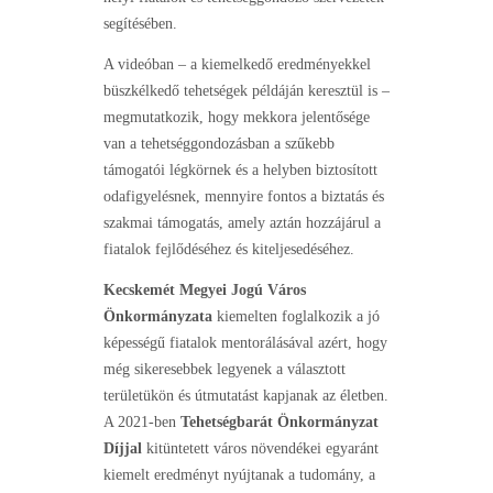
segítésében.
A videóban – a kiemelkedő eredményekkel
büszkélkedő tehetségek példáján keresztül is –
megmutatkozik, hogy mekkora jelentősége
van a tehetséggondozásban a szűkebb
támogatói légkörnek és a helyben biztosított
odafigyelésnek, mennyire fontos a biztatás és
szakmai támogatás, amely aztán hozzájárul a
fiatalok fejlődéséhez és kiteljesedéséhez.
Kecskemét Megyei Jogú Város
Önkormányzata
kiemelten foglalkozik a jó
képességű fiatalok mentorálásával azért, hogy
még sikeresebbek legyenek a választott
területükön és útmutatást kapjanak az életben.
A 2021-ben
Tehetségbarát Önkormányzat
Díjjal
kitüntetett város növendékei egyaránt
kiemelt eredményt nyújtanak a tudomány, a