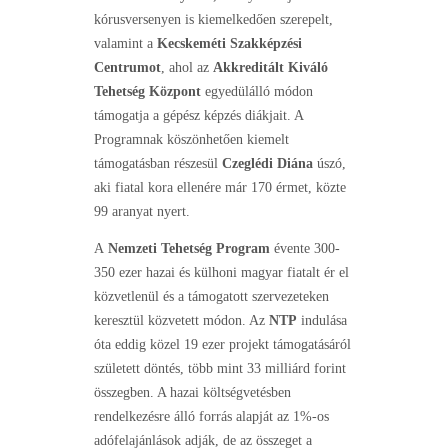
kórusversenyen is kiemelkedően szerepelt,
valamint a
Kecskeméti Szakképzési
Centrumot
, ahol az
Akkreditált Kiváló
Tehetség Központ
egyedülálló módon
támogatja a gépész képzés diákjait. A
Programnak köszönhetően kiemelt
támogatásban részesül
Czeglédi Diána
úszó,
aki fiatal kora ellenére már 170 érmet, közte
99 aranyat nyert.
A
Nemzeti Tehetség Program
évente 300-
350 ezer hazai és külhoni magyar fiatalt ér el
közvetlenül és a támogatott szervezeteken
keresztül közvetett módon. Az
NTP
indulása
óta eddig közel 19 ezer projekt támogatásáról
született döntés, több mint 33 milliárd forint
összegben. A hazai költségvetésben
rendelkezésre álló forrás alapját az 1%-os
adófelajánlások adják, de az összeget a