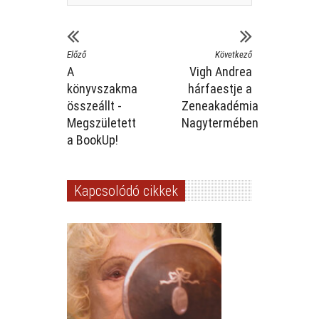
Előző
Következő
A
Vigh Andrea
könyvszakma
hárfaestje a
összeállt -
Zeneakadémia
Megszületett
Nagytermében
a BookUp!
Kapcsolódó cikkek