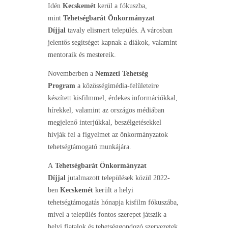
Idén
Kecskemét
kerül a fókuszba,
mint
Tehetségbarát Önkormányzat
Díjjal
tavaly elismert település. A városban
jelentős segítséget kapnak a diákok, valamint
mentoraik és mestereik.
Novemberben a
Nemzeti Tehetség
Program
a közösségimédia-felületeire
készített kisfilmmel, érdekes információkkal,
hírekkel, valamint az országos médiában
megjelenő interjúkkal, beszélgetésekkel
hívják fel a figyelmet az önkormányzatok
tehetségtámogató munkájára.
A
Tehetségbarát Önkormányzat
Díjjal
jutalmazott települések közül 2022-
ben
Kecskemét
került a helyi
tehetségtámogatás hónapja kisfilm fókuszába,
mivel a település fontos szerepet játszik a
helyi fiatalok és tehetséggondozó szervezetek