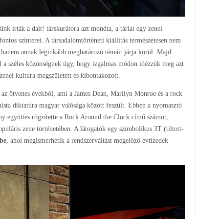
k írták a dalt! társkurátora azt mondta, a tárlat egy zenei
fontos színterei. A társadalomtörténeti kiállítás természetesen nem
át, hanem annak leginkább meghatározó témáit járja körül. Majd
ól a széles közönségnek úgy, hogy izgalmas módon idézzük meg azt
enei kultúra megszületett és kibontakozott.
ni az ötvenes évekből, ami a James Dean, Marilyn Monroe és a rock
nista diktatúra magyar valósága között feszült. Ebben a nyomasztó
iny együttes rögzítette a Rock Around the Clock című számot,
populáris zene történetében. A látogatók egy szimbolikus 3T (tiltott-
ébe
, ahol megismerhetik a rendszerváltást megelőző évtizedek