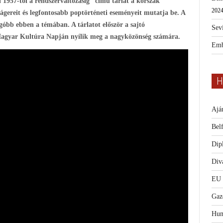
 1957-től a rendszerváltozásig” című tárlat a korszak
2024
ágereit és legfontosabb poptörténeti eseményeit mutatja be. A
fogóbb ebben a témában. A tárlatot először a sajtó
Sevi
agyar Kultúra Napján nyílik meg a nagyközönség számára.
Emb
H
Ajá
Bel
Dip
Diva
EU
Gaz
Hum