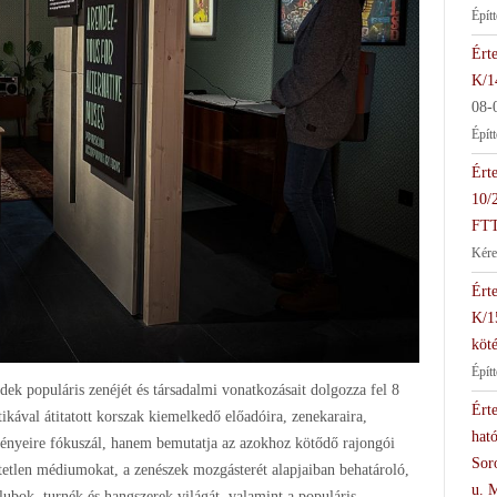
Épít
Érte
K/1
08-
Épít
Érte
10/
FTT
Kére
Érte
K/1
köté
Épít
edek populáris zenéjét és társadalmi vonatkozásait dolgozza fel 8
Érte
ikával átitatott korszak kiemelkedő előadóira, zenekaraira,
hat
ményeire fókuszál, hanem bemutatja az azokhoz kötődő rajongói
Soro
etetlen médiumokat, a zenészek mozgásterét alapjaiban behatároló,
u. 
klubok, turnék és hangszerek világát, valamint a populáris