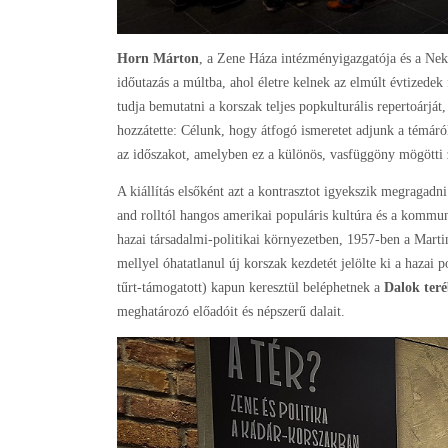
Horn Márton
, a Zene Háza intézményigazgatója és a Nekün
időutazás a múltba, ahol életre kelnek az elmúlt évtizedek 
tudja bemutatni a korszak teljes popkulturális repertoárj
hozzátette: Célunk, hogy átfogó ismeretet adjunk a témár
az időszakot, amelyben ez a különös, vasfüggöny mögötti z
A kiállítás elsőként azt a kontrasztot igyekszik megragad
and rolltól hangos amerikai populáris kultúra és a kommu
hazai társadalmi-politikai környezetben, 1957-ben a Mart
mellyel óhatatlanul új korszak kezdetét jelölte ki a hazai 
tűrt-támogatott) kapun keresztül beléphetnek a
Dalok ter
meghatározó előadóit és népszerű dalait.