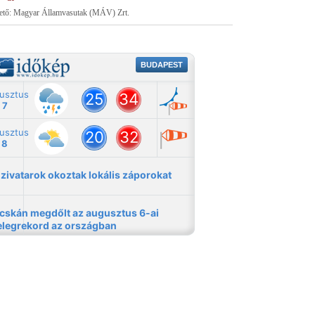
tető: Magyar Államvasutak (MÁV) Zrt.