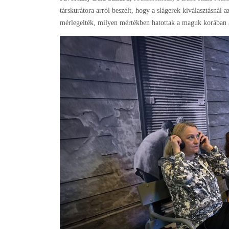
társkurátora arról beszélt, hogy a slágerek kiválasztásnál a
mérlegelték, milyen mértékben hatottak a maguk korában a