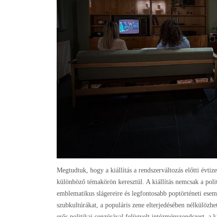
Megtudtuk, hogy a kiállítás a rendszerváltozás előtti évtiz
különböző témakörön keresztül. A kiállítás nemcsak a polit
emblematikus slágereire és legfontosabb poptörténeti ese
szubkultúrákat, a populáris zene elterjedésében nélkülözh
erős politikai cenzúrával felügyelt intézményrendszert, a 