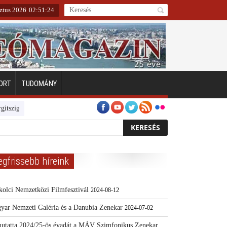
ztus 2026
02
:
51
:
25
ORT
TUDOMÁNY
Emberarcú Egészségért díj pályázat 2024
Kertész/Kópiák
Továbbképzé
egfrissebb híreink
kolci Nemzetközi Filmfesztivál
2024-08-12
yar Nemzeti Galéria és a Danubia Zenekar
2024-07-02
utatta 2024/25-ös évadát a MÁV Szimfonikus Zenekar