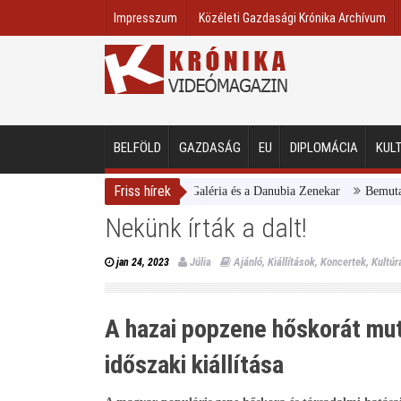
Impresszum
Közéleti Gazdasági Krónika Archívum
BELFÖLD
GAZDASÁG
EU
DIPLOMÁCIA
KUL
Friss hírek
Magyar Nemzeti Galéria és a Danubia Zenekar
Bemutatta 2024/25-ös
Nekünk írták a dalt!
Júlia
Ajánló
,
Kiállítások
,
Koncertek
,
Kultúr
jan 24, 2023
A hazai popzene hőskorát mu
időszaki kiállítása