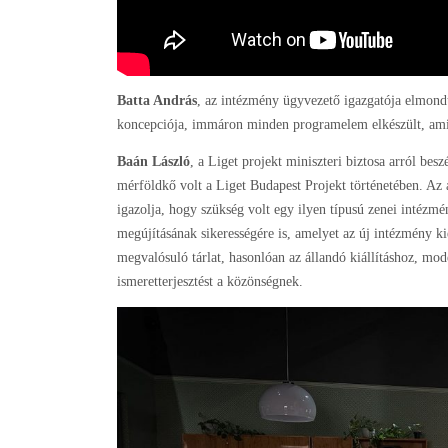
Batta András
, az intézmény ügyvezető igazgatója elmondta,
koncepciója, immáron minden programelem elkészült, ami
Baán László
, a Liget projekt miniszteri biztosa arról be
mérföldkő volt a Liget Budapest Projekt történetében. Az 
igazolja, hogy szükség volt egy ilyen típusú zenei intézmé
megújításának sikerességére is, amelyet az új intézmény k
megvalósuló tárlat, hasonlóan az állandó kiállításhoz, mo
ismeretterjesztést a közönségnek.