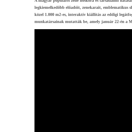
A magyar populáris zene hőskora és társadalmi hatásai
legkiemelkedőbb előadóit, zenekarait, emblematikus sl
közel 1.000 m2-es, interaktív kiállítás az eddigi legát
munkatársainak mutatták be, amely január 22-én a M