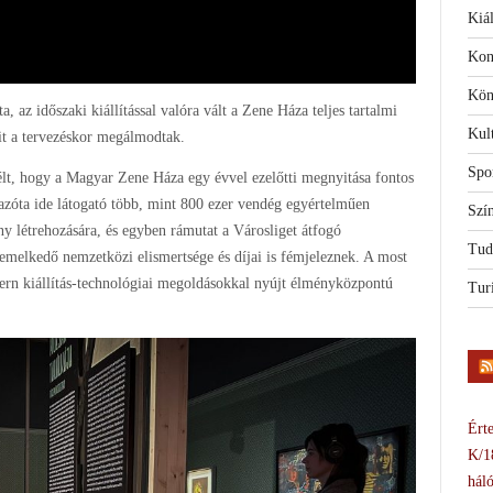
Kiál
Kon
Kön
 az időszaki kiállítással valóra vált a Zene Háza teljes tartalmi
Kul
t a tervezéskor megálmodtak.
Spo
szélt, hogy a Magyar Zene Háza egy évvel ezelőtti megnyitása fontos
azóta ide látogató több, mint 800 ezer vendég egyértelműen
Szí
ny létrehozására, és egyben rámutat a Városliget átfogó
Tud
iemelkedő nemzetközi elismertsége és díjai is fémjeleznek. A most
dern kiállítás-technológiai megoldásokkal nyújt élményközpontú
Tur
Érte
K/1
háló