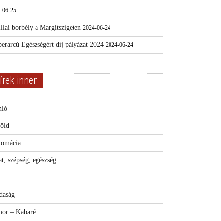
-06-25
llai borbély a Margitszigeten
2024-06-24
erarcú Egészségért díj pályázat 2024
2024-06-24
írek innen
nló
föld
lomácia
t, szépség, egészség
daság
or – Kabaré