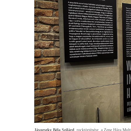
Jávorszky Béla Szilárd
, rocktörténész, a Zene Háza Mul