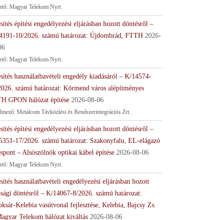
tető: Magyar Telekom Nyrt.
sítés építési engedélyezési eljárásban hozott döntésről –
4191-10/2026. számú határozat: Újdombrád, FTTH
2026-
06
tető: Magyar Telekom Nyrt.
sítés használatbavételi engedély kiadásáról – K/14574-
2026. számú határozat: Körmend város alépítményes
H GPON hálózat építése
2026-08-06
lmező: Metalcom Távközlési és Rendszerintegrációs Zrt.
sítés építési engedélyezési eljárásban hozott döntésről –
5351-17/2026. számú határozat: Szakonyfalu, EL-elágazó
spont – Alsószölnök optikai kábel építése
2026-08-06
tető: Magyar Telekom Nyrt.
sítés használatbavételi engedélyezési eljárásban hozott
ósági döntésről – K/14067-8/2026. számú határozat:
ksár-Kelebia vasútvonal fejlesztése, Kelebia, Bajcsy Zs.
Magyar Telekom hálózat kiváltás
2026-08-06