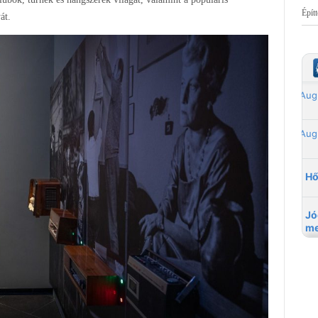
Épít
át.