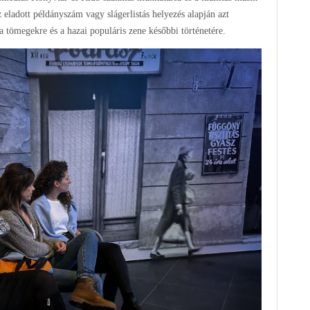
z eladott példányszám vagy slágerlistás helyezés alapján azt
 tömegekre és a hazai populáris zene későbbi történetére.