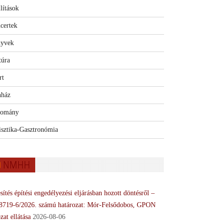
lítások
certek
yvek
túra
rt
nház
omány
isztika-Gasztronómia
NMHH
sítés építési engedélyezési eljárásban hozott döntésről –
8719-6/2026. számú határozat: Mór-Felsődobos, GPON
zat ellátása
2026-08-06