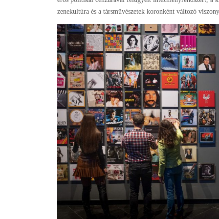
zenekultúra és a társművészetek koronként változó viszony