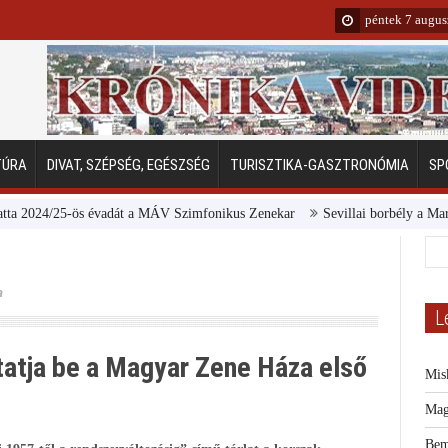
péntek 7 augus
TÚRA
DIVAT, SZÉPSÉG, EGÉSZSÉG
TURISZTIKA-GASZTRONÓMIA
SP
 évadát a MÁV Szimfonikus Zenekar
Sevillai borbély a Margitszigeten
a
L
tatja be a Magyar Zene Háza első
Mis
Mag
Bem