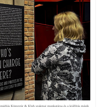
timédiás Könyvtár & Klub szakmai munkatársa és a kiállítás másik