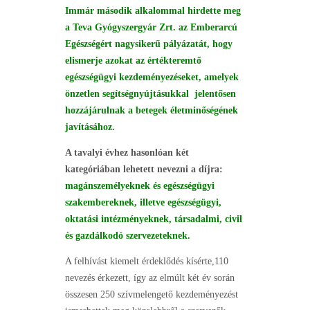
Immár második alkalommal hirdette meg
a Teva Gyógyszergyár Zrt. az Emberarcú
Egészségért nagysikerű pályázatát, hogy
elismerje azokat az értékteremtő
egészségügyi kezdeményezéseket, amelyek
önzetlen segítségnyújtásukkal jelentősen
hozzájárulnak a betegek életminőségének
javításához.
A tavalyi évhez hasonlóan két
kategóriában lehetett nevezni a díjra:
magán
személyeknek és egészségügyi
szakembereknek, illetve egészségügyi,
oktatási intézményeknek, társadalmi, civil
és gazdálkodó szervezeteknek.
A felhívást kiemelt érdeklődés kísérte,110
nevezés érkezett, így az elmúlt két év során
összesen 250 szívmelengető kezdeményezést