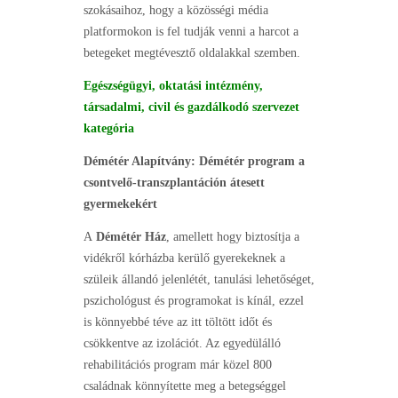
szokásaihoz, hogy a közösségi média
platformokon is fel tudják venni a harcot a
betegeket megtévesztő oldalakkal szemben.
Egészségügyi, oktatási intézmény,
társadalmi, civil és gazdálkodó szervezet
kategória
Démétér Alapítvány: Démétér program a
csontvelő-transzplantáción átesett
gyermekekért
A
Démétér Ház
, amellett hogy biztosítja a
vidékről kórházba kerülő gyerekeknek a
szüleik állandó jelenlétét, tanulási lehetőséget,
pszichológust és programokat is kínál, ezzel
is könnyebbé téve az itt töltött időt és
csökkentve az izolációt. Az egyedülálló
rehabilitációs program már közel 800
családnak könnyítette meg a betegséggel