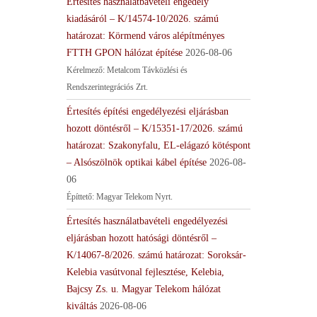
Értesítés használatbavételi engedély
kiadásáról – K/14574-10/2026. számú
határozat: Körmend város alépítményes
FTTH GPON hálózat építése
2026-08-06
Kérelmező: Metalcom Távközlési és
Rendszerintegrációs Zrt.
Értesítés építési engedélyezési eljárásban
hozott döntésről – K/15351-17/2026. számú
határozat: Szakonyfalu, EL-elágazó kötéspont
– Alsószölnök optikai kábel építése
2026-08-
06
Építtető: Magyar Telekom Nyrt.
Értesítés használatbavételi engedélyezési
eljárásban hozott hatósági döntésről –
K/14067-8/2026. számú határozat: Soroksár-
Kelebia vasútvonal fejlesztése, Kelebia,
Bajcsy Zs. u. Magyar Telekom hálózat
kiváltás
2026-08-06