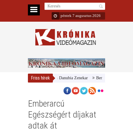
péntek 7 augusztus 2026
Friss hírek
gyar Nemzeti Galéria és a Danubia Zenekar
Bemutatta 2024/25-ös évadá
Emberarcú
Egészségért díjakat
adtak át