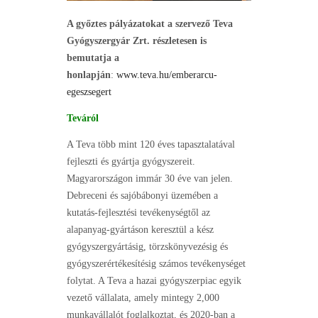
A győztes pályázatokat a szervező Teva
Gyógyszergyár Zrt. részletesen is
bemutatja a
honlapján
:
www.teva.hu/emberarcu-
egeszsegert
Teváról
A Teva több mint 120 éves tapasztalatával
fejleszti és gyártja gyógyszereit.
Magyarországon immár 30 éve van jelen.
Debreceni és sajóbábonyi üzemében a
kutatás-fejlesztési tevékenységtől az
alapanyag-gyártáson keresztül a kész
gyógyszergyártásig, törzskönyvezésig és
gyógyszerértékesítésig számos tevékenységet
folytat. A Teva a hazai gyógyszerpiac egyik
vezető vállalata, amely mintegy 2,000
munkavállalót foglalkoztat, és 2020-ban a