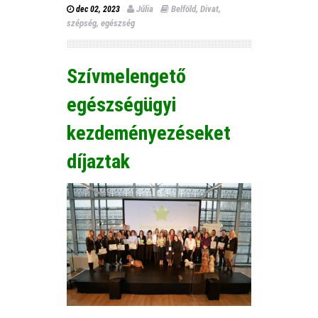
Júlia
Belföld
,
Divat,
dec 02, 2023
szépség, egészség
Szívmelengető
egészségügyi
kezdeményezéseket
díjaztak