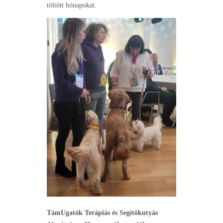
töltött hónapokat.
TámUgatók Terápiás és Segítőkutyás