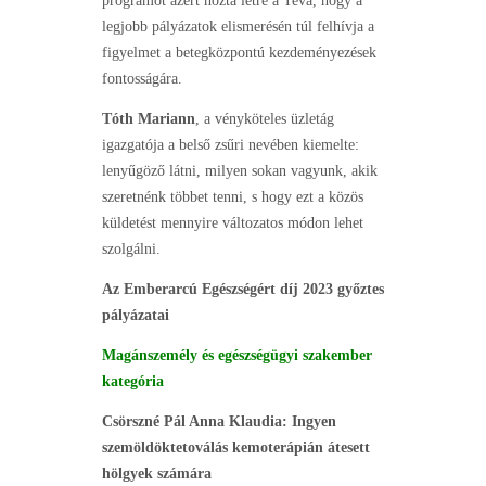
programot azért hozta létre a Teva, hogy a
legjobb pályázatok elismerésén túl felhívja a
figyelmet a betegközpontú kezdeményezések
fontosságára.
Tóth Mariann
, a vényköteles üzletág
igazgatója a belső zsűri nevében kiemelte:
lenyűgöző látni, milyen sokan vagyunk, akik
szeretnénk többet tenni, s hogy ezt a közös
küldetést mennyire változatos módon lehet
szolgálni.
Az Emberarcú Egészségért díj 2023 győztes
pályázatai
Magánszemély és egészségügyi szakember
kategória
Csörszné Pál Anna Klaudia: Ingyen
szemöldöktetoválás kemoterápián átesett
hölgyek számára