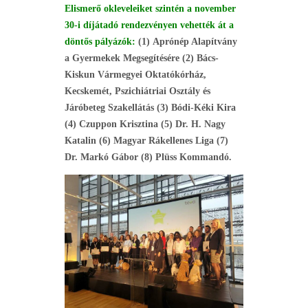
Elismerő okleveleiket szintén a november
30-i díjátadó rendezvényen vehették át a
döntős pályázók:
(1)
Aprónép Alapítvány
a Gyermekek Megsegítésére (2) Bács-
Kiskun Vármegyei Oktatókórház,
Kecskemét, Pszichiátriai Osztály és
Járóbeteg Szakellátás (3) Bódi-Kéki Kira
(4) Czuppon Krisztina (5) Dr. H. Nagy
Katalin (6) Magyar Rákellenes Liga (7)
Dr. Markó Gábor (8) Plüss Kommandó.