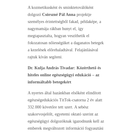
A kozmetikusként és sminktetoválóként
dolgozó
Csörszné Pál Anna
projektje
személyes érintettségből fakad, példaképe, a
nagymamája rákban hunyt el, így
megtapasztalta, hogyan veszíthetik el
fokozatosan nőiességüket a daganatos betegek
a kezelések előrehaladtával. Felajánlásával
rajtuk kíván segíteni.
Dr. Kulja András Tivadar: Közérthető és
hiteles online egészségügyi edukáció – az
informáltabb betegekért
A nyertes által hazánkban elsőként elindított
egészségedukációs TitTok-csatorna 2 év alatt
332.000 követőre tett szert. A sebész
szakorvosjelölt, egyetemi oktató szerint az
egészségügyi dolgozóknak igazodnunk kell az
emberek megváltozott információ fogyasztási