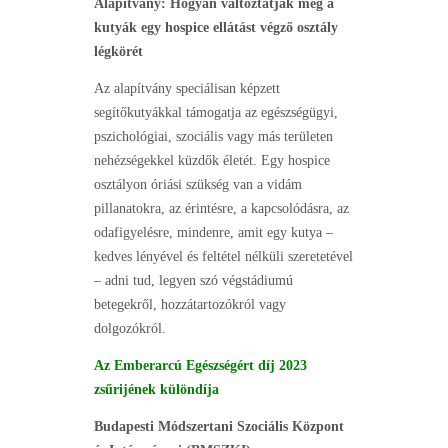
Alapítvány: Hogyan változtatják meg a
kutyák egy hospice ellátást végző osztály
légkörét
Az alapítvány speciálisan képzett
segítőkutyákkal támogatja az egészségügyi,
pszichológiai, szociális vagy más területen
nehézségekkel küzdők életét. Egy hospice
osztályon óriási szükség van a vidám
pillanatokra, az érintésre, a kapcsolódásra, az
odafigyelésre, mindenre, amit egy kutya –
kedves lényével és feltétel nélküli szeretetével
– adni tud, legyen szó végstádiumú
betegekről, hozzátartozókról vagy
dolgozókról.
Az Emberarcú Egészségért díj 2023
zsűrijének különdíja
Budapesti Módszertani Szociális Központ