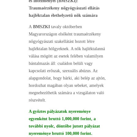
és Intézményei (BMSZKI):
Traumaérzékeny nőgyógyászati ellátás
hajléktalan élethelyzetű nők számára
A
BMSZKI
tavaly októberben
Magyarországon elsőként traumaérzékeny
nőgyógyászati szakellátást hozott létre
hajléktalan hölgyeknek. A nők hajléktalanná
válása mögött az esetek felében valamilyen
bántalmazás áll: családon belüli vagy
kapcsolati erőszak, szexuális abúzus. Az
alapgondolat, hogy bárki, aki belép az ajtón,
hordozhat magában olyan sebeket, amelyek
megnehezíthetik számára a vizsgálaton való
részvételt.
A győztes pályázatok nyereménye
egyenként bruttó 1,000,000 forint, a
további nyolc, döntőbe jutott pályázat
nyereménye bruttó 100,000 forint.