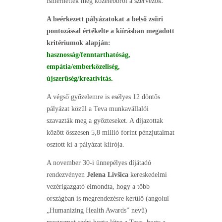
ismerhettek meg közelebbről a szervezők.
A beérkezett pályázatokat a belső zsűri
pontozással értékelte a kiírásban megadott
kritériumok alapján:
hasznosság/fenntarthatóság,
empátia/emberközeliség,
újszerűség/kreativitás.
A végső győzelemre is esélyes 12 döntős
pályázat közül a Teva munkavállalói
szavazták meg a győzteseket. A díjazottak
között összesen 5,8 millió forint pénzjutalmat
osztott ki a pályázat kiírója.
A november 30-i ünnepélyes díjátadó
rendezvényen
Jelena Livšica
kereskedelmi
vezérigazgató elmondta, hogy a több
országban is megrendezésre kerülő (angolul
„Humanizing Health Awards” nevű)