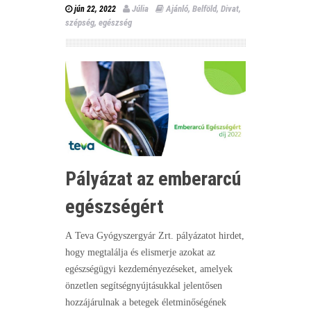
Júlia
Ajánló
,
Belföld
,
Divat,
jún 22, 2022
szépség, egészség
Pályázat az emberarcú
egészségért
A Teva Gyógyszergyár Zrt. pályázatot hirdet,
hogy megtalálja és elismerje azokat az
egészségügyi kezdeményezéseket, amelyek
önzetlen segítségnyújtásukkal jelentősen
hozzájárulnak a betegek életminőségének