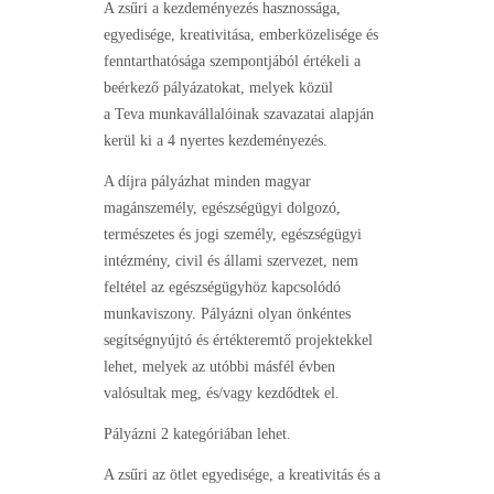
A zsűri a kezdeményezés hasznossága,
egyedisége, kreativitása, emberközelisége és
fenntarthatósága szempontjából értékeli a
beérkező pályázatokat, melyek közül
a Teva munkavállalóinak szavazatai alapján
kerül ki a 4 nyertes kezdeményezés.
A díjra pályázhat minden magyar
magánszemély, egészségügyi dolgozó,
természetes és jogi személy, egészségügyi
intézmény, civil és állami szervezet, nem
feltétel az egészségügyhöz kapcsolódó
munkaviszony. Pályázni olyan önkéntes
segítségnyújtó és értékteremtő projektekkel
lehet, melyek az utóbbi másfél évben
valósultak meg, és/vagy kezdődtek el.
Pályázni 2 kategóriában lehet.
A zsűri az ötlet egyedisége, a kreativitás és a