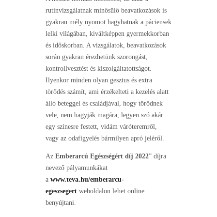
rutinvizsgálatnak minősülő beavatkozások is
gyakran mély nyomot hagyhatnak a páciensek
lelki világában, kiváltképpen gyermekkorban
és időskorban. A vizsgálatok, beavatkozások
során gyakran érezhetünk szorongást,
kontrollvesztést és kiszolgáltatottságot.
Ilyenkor minden olyan gesztus és extra
törődés számít, ami érzékelteti a kezelés alatt
álló beteggel és családjával, hogy törődnek
vele, nem hagyják magára, legyen szó akár
egy színesre festett, vidám váróteremről,
vagy az odafigyelés bármilyen apró jeléről.
Az
Emberarcú Egészségért
díj 2022
” díjra
nevező pályamunkákat
a
www.teva.hu/emberarcu-
egeszsegert
weboldalon lehet online
benyújtani.