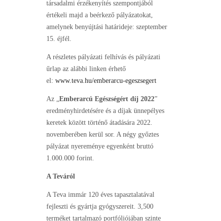
társadalmi érzékenyítés szempontjából
értékeli majd a beérkező pályázatokat,
amelynek benyújtási határideje: szeptember
15. éjfél.
A részletes pályázati felhívás és pályázati
űrlap az alábbi linken érhető
el:
www.teva.hu/emberarcu-egeszsegert
Az „
Emberarcú Egészségért díj 2022
”
eredményhirdetésére és a díjak ünnepélyes
keretek között történő átadására 2022.
novemberében kerül sor. A négy győztes
pályázat nyereménye egyenként bruttó
1.000.000 forint.
A Teváról
A Teva immár 120 éves tapasztalatával
fejleszti és gyártja gyógyszereit. 3,500
terméket tartalmazó portfóliójában szinte