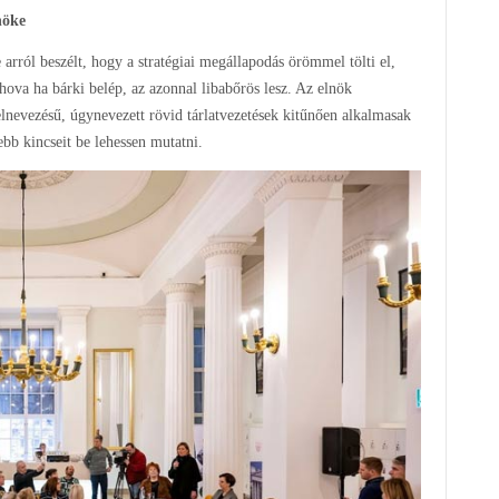
nöke
rról beszélt, hogy a stratégiai megállapodás örömmel tölti el,
ova ha bárki belép, az azonnal libabőrös lesz. Az elnök
lnevezésű, úgynevezett rövid tárlatvezetések kitűnően alkalmasak
bb kincseit be lehessen mutatni.