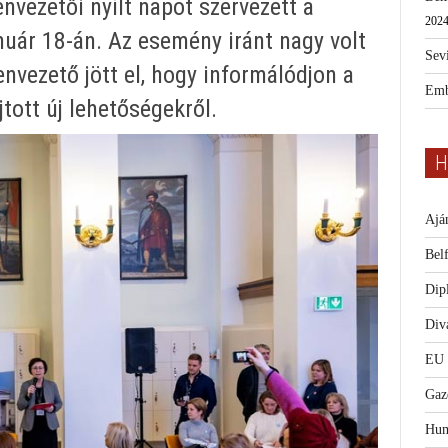
nvezetői nyílt napot szervezett a
2024
ár 18-án. Az esemény iránt nagy volt
Sevi
nvezető jött el, hogy informálódjon a
Emb
ott új lehetőségekről.
H
Ajá
Bel
Dip
Diva
EU
Gaz
Hum