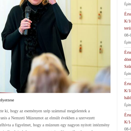
Épít
Érte
K/1
terü
08-
Épít
Érte
dön
Szű
Épít
Érte
K/1
háló
lyettese
Épít
zte ki, hogy az eseményen szép számmal megjelentek a
Érte
yanis a Nemzeti Múzeumot az elmúlt években a szervezett
K/1
 Felhívta a figyelmet, hogy a múzeum egy nagyon nyitott intézmény
08-