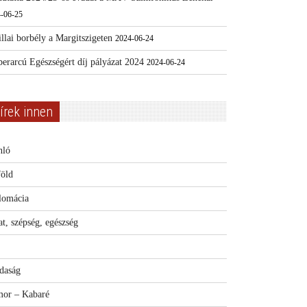
-06-25
llai borbély a Margitszigeten
2024-06-24
erarcú Egészségért díj pályázat 2024
2024-06-24
írek innen
nló
föld
lomácia
t, szépség, egészség
daság
or – Kabaré