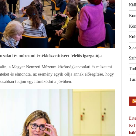
Kiál
Kon
Kön
Kul
Spo
lati és múzeumi értékközvetítésért felelős igazgatója
Szí
Katalin, a Magyar Nemzeti Múzeum közönségkapcsolati és múzeumi
Tud
enteket és elmondta, az esemény egyik célja annak elősegítése, hogy
Tur
orosabban tudjon együttműködni a jövőben.
Érte
K/1
háló