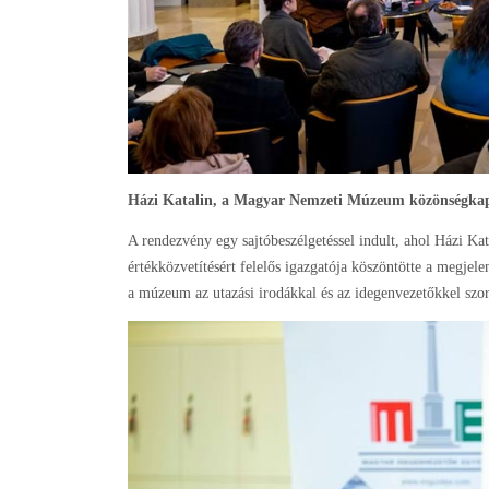
Házi Katalin, a Magyar Nemzeti Múzeum közönségkapcso
A rendezvény egy sajtóbeszélgetéssel indult, ahol Házi 
értékközvetítésért felelős igazgatója köszöntötte a megjel
a múzeum az utazási irodákkal és az idegenvezetőkkel sz