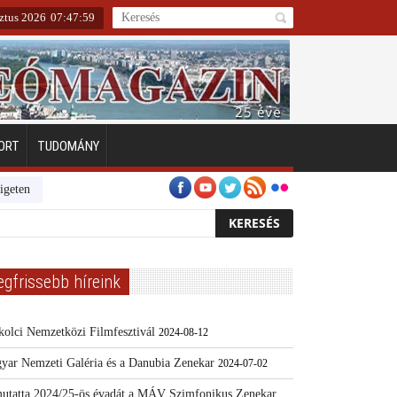
ztus 2026
07
:
48
:
01
ORT
TUDOMÁNY
erarcú Egészségért díj pályázat 2024
Kertész/Kópiák
Továbbképzést i
egfrissebb híreink
kolci Nemzetközi Filmfesztivál
2024-08-12
yar Nemzeti Galéria és a Danubia Zenekar
2024-07-02
utatta 2024/25-ös évadát a MÁV Szimfonikus Zenekar