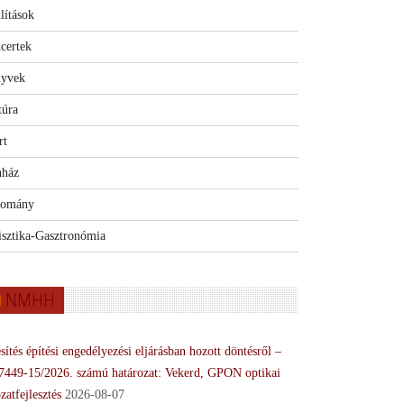
lítások
certek
yvek
túra
rt
nház
omány
isztika-Gasztronómia
NMHH
sítés építési engedélyezési eljárásban hozott döntésről –
7449-15/2026. számú határozat: Vekerd, GPON optikai
zatfejlesztés
2026-08-07