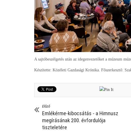
A sajtóbeszélgetés után az idegenvezetőket a múzeum múze
Készítette: Közéleti Gazdasági Krónika. Főszerkesztő: Sz
Előző
Emlékérme-kibocsátás - a Himnusz
megírásának 200. évfordulója
tiszteletére