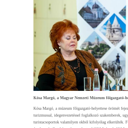
Kósa Margó, a Magyar Nemzeti Múzeum főigazgató-he
Kósa Margó, a múzeum főigazgató-helyettese örömét feje
turizmussal, idegenvezetéssel foglalkozó szakemberek, ug
turistacsoportok valamilyen okból kifolyólag elkerülték.