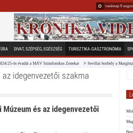
vasárnap 9 augus
TÚRA
DIVAT, SZÉPSÉG, EGÉSZSÉG
TURISZTIKA-GASZTRONÓMIA
SP
adát a MÁV Szimfonikus Zenekar
Sevillai borbély a Margitszigeten
Emb
az idegenvezetői szakma
L
i Múzeum és az idegenvezetői
Mis
Mag
Bem