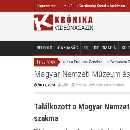
Impresszum
Közéleti Gazdasági Krónika Archívum
BELFÖLD
GAZDASÁG
EU
DIPLOMÁCIA
KUL
Friss hírek
Magyar Nemzeti Galéria és a Danubia Zenekar
Bemutatta 2024/25-ös év
Magyar Nemzeti Múzeum és 
Júlia
Kultúra
,
Turisztika-Gasztronómia
jan 19, 2023
Találkozott a Magyar Nemzet
szakma