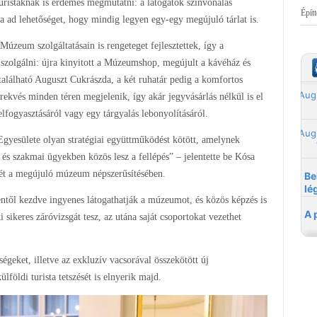
 turistáknak is érdemes megmutatni: a látogatók színvonalas
Épít
ra ad lehetőséget, hogy mindig legyen egy-egy megújuló tárlat is.
Múzeum szolgáltatásain is rengeteget fejlesztettek, így a
zolgálni: újra kinyitott a Múzeumshop, megújult a kávéház és
található Auguszt Cukrászda, a két ruhatár pedig a komfortos
rekvés minden téren megjelenik, így akár jegyvásárlás nélkül is el
lfogyasztásáról vagy egy tárgyalás lebonyolításáról.
esülete olyan stratégiai együttműködést kötött, amelynek
és szakmai ügyekben közös lesz a fellépés” – jelentette be Kósa
ét a megújuló múzeum népszerűsítésében.
nentől kezdve ingyenes látogathatják a múzeumot, és közös képzés is
 sikeres záróvizsgát tesz, az utána saját csoportokat vezethet
geket, illetve az exkluzív vacsorával összekötött új
lföldi turista tetszését is elnyerik majd.