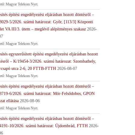
tető: Magyar Telekom Nyrt.
sítés építési engedélyezési eljárásban hozott döntésről –
8029-5/2026. számú határozat: Győr, [113/3] Központi
let VA III/3. ütem – meglévő alépítményes szakasz
2026-
07
tető: Magyar Telekom Nyrt.
sítés egyszerűsített építési engedélyezési eljárásban hozott
tésről – K/19454-3/2026. számú határozat: Szombathely,
rcsapó utca 2-6, 20 FTTB-FTTH
2026-08-07
tető: Magyar Telekom Nyrt.
sítés építési engedélyezési eljárásban hozott döntésről –
8719-6/2026. számú határozat: Mór-Felsődobos, GPON
zat ellátása
2026-08-06
tető: Magyar Telekom Nyrt.
sítés építési engedélyezési eljárásban hozott döntésről –
4191-10/2026. számú határozat: Újdombrád, FTTH
2026-
06