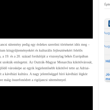
Épít
ancsi sütemény pedig egy érdekes szerelmi történetet idéz meg –
rium közgyűjteményekért és kulturális fejlesztésekért felelős
a, a 19. és a 20. század fordulóját a viszonylag békés Európában
nt szokták emlegetni. Az Osztrák-Magyar Monarchia kikötővárosát,
fejlődő városképe az egyik legjelentősebb kikötővé tette az Adriai-
t a kávéházi kultúra. A nagy jelentőséggel bíró kávéházi légkör
eve máig összefonódott a rigójancsi süteménnyel.