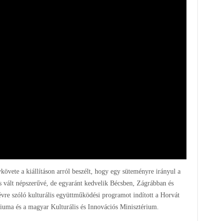
övete a kiállításon arról beszélt, hogy egy süteményre irányul a
s vált népszerűvé, de egyaránt kedvelik Bécsben, Zágrábban és
vre szóló kulturális együttműködési programot indított a Horvát
riuma és a magyar Kulturális és Innovációs Minisztérium.