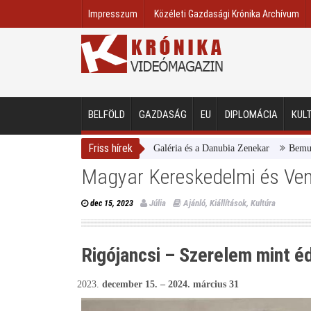
Impresszum
Közéleti Gazdasági Krónika Archívum
BELFÖLD
GAZDASÁG
EU
DIPLOMÁCIA
KUL
Friss hírek
Magyar Nemzeti Galéria és a Danubia Zenekar
Bemutatta 2024/2
Magyar Kereskedelmi és Ve
Júlia
Ajánló
,
Kiállítások
,
Kultúra
dec 15, 2023
Rigójancsi – Szerelem mint éd
december 15. – 2024. március 31