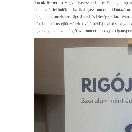
Török Róbert
, a Magyar Kereskedelmi és Vendéglátóipari
belül az érdeklődők turisztikai, gasztronómiai időutazáso
hangulatot, amelyben Rigó Jancsi és felesége, Clara Ward
békeidők városfejlődésének kiváló példája, ahol virágzott 
is, amelynek neve máig összefonódott a magyar cigányprí