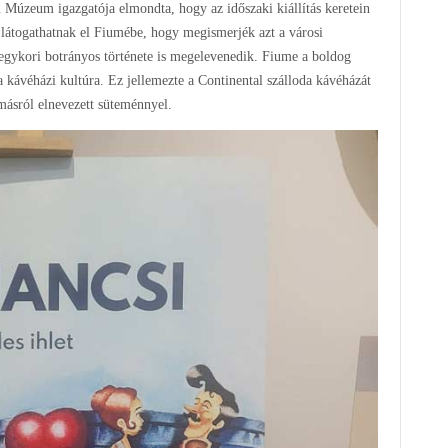
 Múzeum igazgatója elmondta, hogy az időszaki kiállítás keretein
n látogathatnak el Fiumébe, hogy megismerjék azt a városi
 egykori botrányos története is megelevenedik. Fiume a boldog
a kávéházi kultúra. Ez jellemezte a Continental szálloda kávéházát
másról elnevezett süteménnyel.