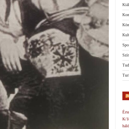
Kiál
Kon
Kön
Kul
Spo
Szí
Tud
Tur
Érte
K/1
háló