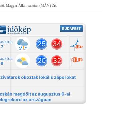
tető: Magyar Államvasutak (MÁV) Zrt.