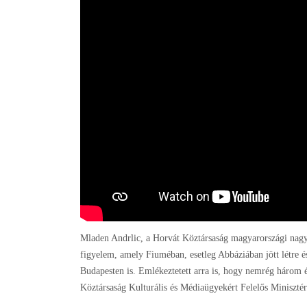
Mladen Andrlic, a Horvát Köztársaság magyarországi nagyk
figyelem, amely Fiuméban, esetleg Abbáziában jött létre é
Budapesten is. Emlékeztetett arra is, hogy nemrég három é
Köztársaság Kulturális és Médiaügyekért Felelős Miniszté