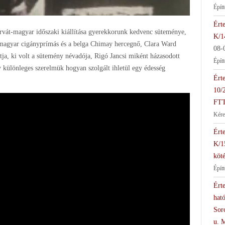
Épít
Érte
vát-magyar időszaki kiállítása gyerekkorunk kedvenc süteménye,
K/1
z magyar cigányprímás és a belga Chimay hercegnő, Clara Ward
08-
tja, ki volt a sütemény névadója, Rigó Jancsi miként házasodott
Épít
 különleges szerelmük hogyan szolgált ihletül egy édesség
Érte
10/
FTT
Kére
Érte
K/1
köté
Épít
Érte
hat
Soro
u. 