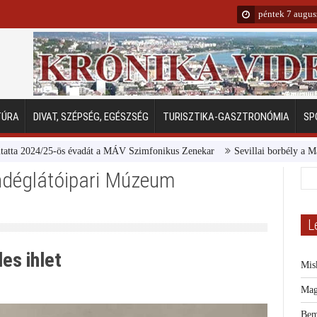
péntek 7 augus
TÚRA
DIVAT, SZÉPSÉG, EGÉSZSÉG
TURISZTIKA-GASZTRONÓMIA
SP
5-ös évadát a MÁV Szimfonikus Zenekar
Sevillai borbély a Margitszigeten
ndéglátóipari Múzeum
L
es ihlet
Mis
Mag
Bem