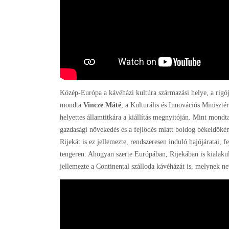
Közép-Európa a kávéházi kultúra származási helye, a rigój
mondta
Vincze Máté
, a Kulturális és Innovációs Miniszté
helyettes államtitkára a kiállítás megnyitóján. Mint mondt
gazdasági növekedés és a fejlődés miatt boldog békeidőké
Rijekát is ez jellemezte, rendszeresen induló hajójáratai, 
tengeren. Ahogyan szerte Európában, Rijekában is kialakul
jellemezte a Continental szálloda kávéházát is, melynek n