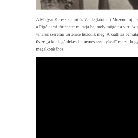
A Magyar Kereskedelmi és Vendéglátóipari Múzeum új hor
a Rigójancsi történetét mutatja be, mely mögött a virtuó
viharos szerelmi története húzódik meg. A kiállítás bemuta
össze „a kor legérdekesebb nemesasszonyával” és azt, hogy
megalkotásához.