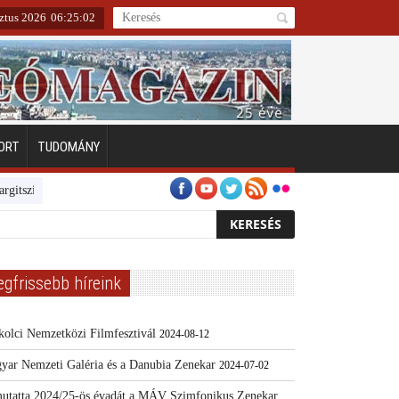
ztus 2026
06
:
25
:
04
ORT
TUDOMÁNY
Emberarcú Egészségért díj pályázat 2024
Kertész/Kópiák
Továbbk
egfrissebb híreink
kolci Nemzetközi Filmfesztivál
2024-08-12
yar Nemzeti Galéria és a Danubia Zenekar
2024-07-02
utatta 2024/25-ös évadát a MÁV Szimfonikus Zenekar