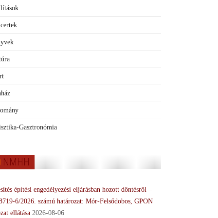
lítások
certek
yvek
túra
rt
nház
omány
isztika-Gasztronómia
NMHH
sítés építési engedélyezési eljárásban hozott döntésről –
8719-6/2026. számú határozat: Mór-Felsődobos, GPON
zat ellátása
2026-08-06