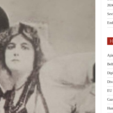
2024
Sevi
Emb
H
Ajá
Bel
Dip
Diva
EU
Gaz
Hum