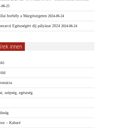
-06-25
llai borbély a Margitszigeten
2024-06-24
erarcú Egészségért díj pályázat 2024
2024-06-24
írek innen
nló
föld
lomácia
t, szépség, egészség
daság
or – Kabaré