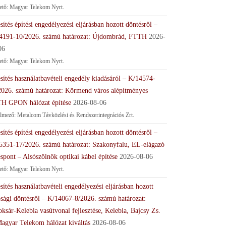
tető: Magyar Telekom Nyrt.
sítés építési engedélyezési eljárásban hozott döntésről –
4191-10/2026. számú határozat: Újdombrád, FTTH
2026-
06
tető: Magyar Telekom Nyrt.
sítés használatbavételi engedély kiadásáról – K/14574-
2026. számú határozat: Körmend város alépítményes
H GPON hálózat építése
2026-08-06
lmező: Metalcom Távközlési és Rendszerintegrációs Zrt.
sítés építési engedélyezési eljárásban hozott döntésről –
5351-17/2026. számú határozat: Szakonyfalu, EL-elágazó
spont – Alsószölnök optikai kábel építése
2026-08-06
tető: Magyar Telekom Nyrt.
sítés használatbavételi engedélyezési eljárásban hozott
ósági döntésről – K/14067-8/2026. számú határozat:
ksár-Kelebia vasútvonal fejlesztése, Kelebia, Bajcsy Zs.
Magyar Telekom hálózat kiváltás
2026-08-06