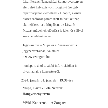
Liszt Ferenc Nemzetközi Zongoraversenyen
elért első helyezés volt. Bogányi Gergely
repertoárjából kiemelkedik Chopin, akinek
összes szólózongorára írott művét két nap
alatt eljátszotta a Müpában, de Liszt és
Mozart műveinek előadása is jelentős súllyal
szerepel életművében.
Jegyvásárlás a Müpa és a Zeneakadémia
jegypénztáraiban, valamint
a
www.azongora.hu
honlapon, ahol további információkat is
olvashatnak a koncertekről.
január 31. (szerda), 19:30 óra
Müpa, Bartók Béla Nemzeti
Hangversenyterem
MVM Koncertek – A Zongora