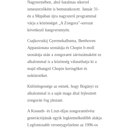
Nagytermében, ahol hatalmas sikerrel
zeneszerzőként is bemutatkozott. Január 31-
én a Müpában újra nagyszerű programmal
várja a közönséget „A Zongora”-sorozat
következő hangversenyén.
Csajkovszkij Gyermekalbuma, Beethoven
Appassionata szonátája és Chopin b-moll
szonátája után a zongoraest zárószámaként ez
alkalommal is a közönség választhatja ki a
majd elhangzó Chopin keringőket és
noktürnöket.
Különlegessége az estnek, hogy Bogányi ez
alkalommal is a saját maga által fejlesztett
zongorán fog játszani.
A Kossuth- és Liszt-díjas zongoraművész
generációjának egyik legkiemelkedőbb alakja.
Legfontosabb versenygyőzelme az 1996-os