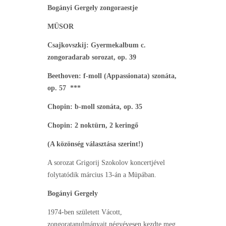
Bogányi Gergely zongoraestje
MÜSOR
Csajkovszkij: Gyermekalbum c.
zongoradarab sorozat, op. 39
Beethoven: f-moll (Appassionata) szonáta,
op. 57 ***
Chopin: b-moll szonáta, op. 35
Chopin: 2 noktürn, 2 keringő
(A közönség választása szerint!)
A sorozat Grigorij Szokolov koncertjével
folytatódik március 13-án a Müpában.
Bogányi Gergely
1974-ben született Vácott,
zongoratanulmányait négyévesen kezdte meg