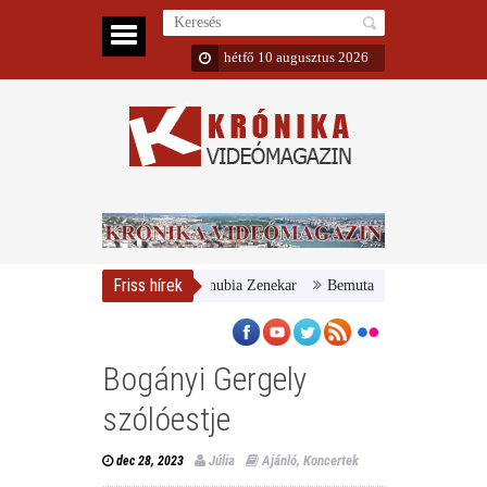
hétfő 10 augusztus 2026
Friss hírek
yar Nemzeti Galéria és a Danubia Zenekar
Bemutatta 2024/25-ös évadát 
Bogányi Gergely
szólóestje
Júlia
Ajánló
,
Koncertek
dec 28, 2023