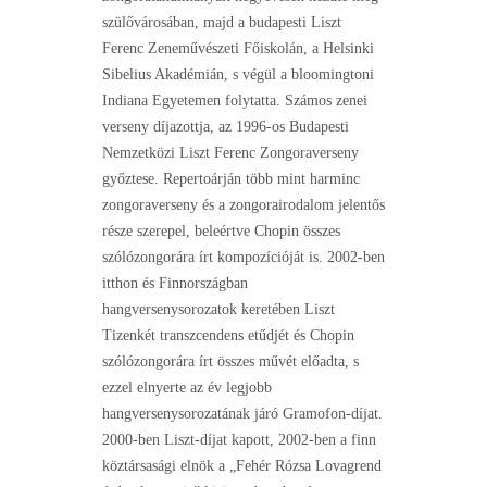
szülővárosában, majd a budapesti Liszt
Ferenc Zeneművészeti Főiskolán, a Helsinki
Sibelius Akadémián, s végül a bloomingtoni
Indiana Egyetemen folytatta. Számos zenei
verseny díjazottja, az 1996-os Budapesti
Nemzetközi Liszt Ferenc Zongoraverseny
győztese. Repertoárján több mint harminc
zongoraverseny és a zongorairodalom jelentős
része szerepel, beleértve Chopin összes
szólózongorára írt kompozícióját is. 2002-ben
itthon és Finnországban
hangversenysorozatok keretében Liszt
Tizenkét transzcendens etűdjét és Chopin
szólózongorára írt összes művét előadta, s
ezzel elnyerte az év legjobb
hangversenysorozatának járó Gramofon-díjat.
2000-ben Liszt-díjat kapott, 2002-ben a finn
köztársasági elnök a „Fehér Rózsa Lovagrend