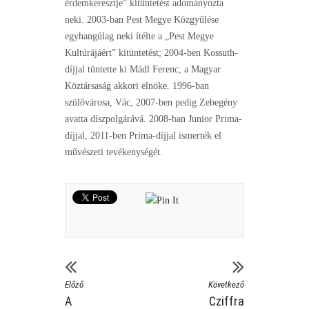
érdemkeresztje” kitüntetést adományozta
neki. 2003-ban Pest Megye Közgyűlése
egyhangúlag neki ítélte a „Pest Megye
Kultúrájáért” kitüntetést; 2004-ben Kossuth-
díjjal tüntette ki Mádl Ferenc, a Magyar
Köztársaság akkori elnöke. 1996-ban
szülővárosa, Vác, 2007-ben pedig Zebegény
avatta díszpolgárává. 2008-ban Junior Prima-
díjjal, 2011-ben Prima-díjjal ismerték el
művészeti tevékenységét.
Előző
Következő
A
Cziffra