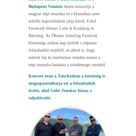
Budapesti Vonóso
k
közös koncertje a
magyar népi muzsika és a klasszikus zene
sokféle kapcsolódását járja körül, Erkel
Ferenctől Weiner León át Kodályig és
Bartókig. Az Óbudai ZeneZug Fesztivál
közönsége ezúton kap ízelítőt a népzene
felszabadító erejéből, és abból is, hogy
miként lép ki ösztönösen minden zenész a
népi muzsika hatására a mindennapi rutinból.
Koncert után a Táncházban a közönség is
megtapasztalhatja ezt a felszabadult
érzést, ahol Góbé Zenekar húzza a
talpalávalót.