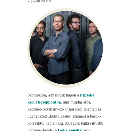
vágyakozásról.
Szombaton, a második napon a
népzene
kerül középpontba
, ami mindig erős,
képzelet-felvillanyozó inspirációt jelentett az
úgynevezett „komolyzene” számára a barokk
korszaktól napjainkig. Az egyik legkreatívabb
népzenei banda, a
Góbé Zenekar
és a