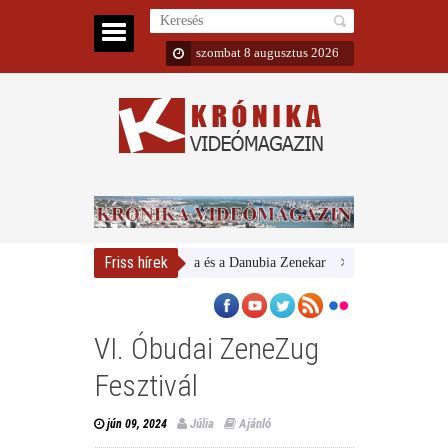
szombat 8 augusztus 2026
Friss hírek
Magyar Nemzeti Galéria és a Danubia Zenekar
Bemutatta 2024/25-ös
VI. Óbudai ZeneZug
Fesztivál
Júlia
Ajánló
jún 09, 2024