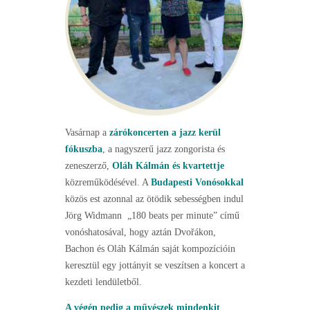
Vasárnap a
zárókoncerten a jazz kerül
fókuszba
, a nagyszerű jazz zongorista és
zeneszerző,
Oláh Kálmán és kvartettje
közreműködésével. A
Budapesti Vonósokkal
közös est azonnal az ötödik sebességben indul
Jörg Widmann „180 beats per minute” című
vonóshatosával, hogy aztán Dvořákon,
Bachon és Oláh Kálmán saját kompozícióin
keresztül egy jottányit se veszítsen a koncert a
kezdeti lendületből.
A végén pedig a művészek mindenkit