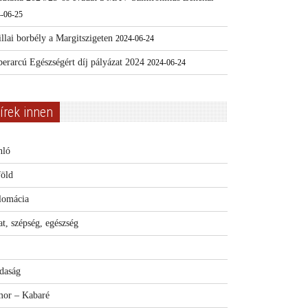
-06-25
llai borbély a Margitszigeten
2024-06-24
erarcú Egészségért díj pályázat 2024
2024-06-24
írek innen
nló
föld
lomácia
t, szépség, egészség
daság
or – Kabaré