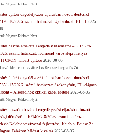
tető: Magyar Telekom Nyrt.
sítés építési engedélyezési eljárásban hozott döntésről –
4191-10/2026. számú határozat: Újdombrád, FTTH
2026-
06
tető: Magyar Telekom Nyrt.
sítés használatbavételi engedély kiadásáról – K/14574-
2026. számú határozat: Körmend város alépítményes
H GPON hálózat építése
2026-08-06
lmező: Metalcom Távközlési és Rendszerintegrációs Zrt.
sítés építési engedélyezési eljárásban hozott döntésről –
5351-17/2026. számú határozat: Szakonyfalu, EL-elágazó
spont – Alsószölnök optikai kábel építése
2026-08-06
tető: Magyar Telekom Nyrt.
sítés használatbavételi engedélyezési eljárásban hozott
ósági döntésről – K/14067-8/2026. számú határozat:
ksár-Kelebia vasútvonal fejlesztése, Kelebia, Bajcsy Zs.
Magyar Telekom hálózat kiváltás
2026-08-06