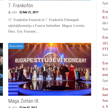
Épít
7. Frankofón
Érte
Júlia
febr 21, 2017
K/1
17. Frankofón Fesztivál és 7. Frankofón Filmnapok
08-
sajtótájékoztatója a Francia Intézetben. Magyar Levente,
Épít
Őexc. Eric Fournier,...
Érte
10/
Koncertek
FTT
Kére
Érte
K/1
köté
Épít
Érte
hat
Mága Zoltán IX.
Soro
u. 
Júlia
jan 02, 2017