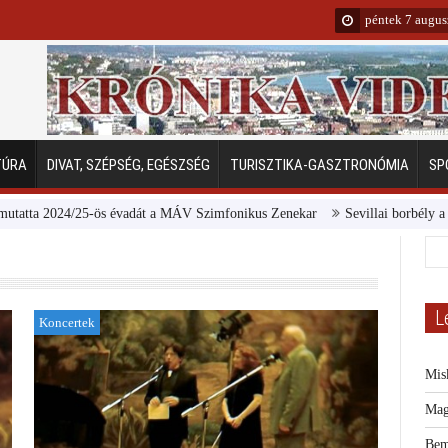
péntek 7 augus
TÚRA
DIVAT, SZÉPSÉG, EGÉSZSÉG
TURISZTIKA-GASZTRONÓMIA
SP
024/25-ös évadát a MÁV Szimfonikus Zenekar
Sevillai borbély a Margitsz
L
Koncertek
Mis
Mag
Bem