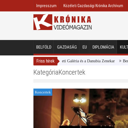
Impresszum
Közéleti Gazdasági Krónika Archívum
BELFÖLD
GAZDASÁG
EU
DIPLOMÁCIA
KUL
Friss hírek
Magyar Nemzeti Galéria és a Danubia Zenekar
Bemutatta 2
KategóriaKoncertek
Koncertek