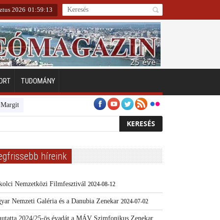
ztus 2026
01
:
59
:
14
ORT
TUDOMÁNY
igeten
Emberarcú Egészségért díj pályázat 2024
Kertész/Kópiák
To
egfrissebb híreink
kolci Nemzetközi Filmfesztivál
2024-08-12
yar Nemzeti Galéria és a Danubia Zenekar
2024-07-02
utatta 2024/25-ös évadát a MÁV Szimfonikus Zenekar