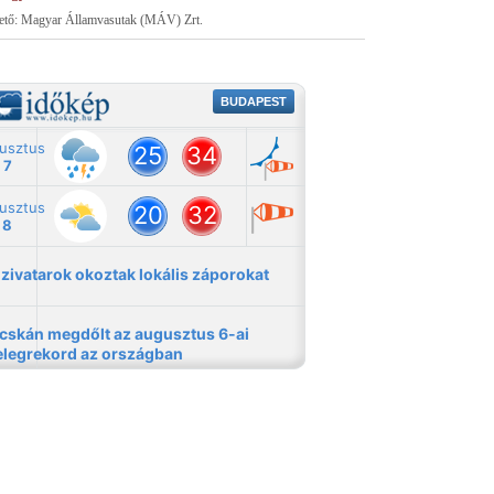
tető: Magyar Államvasutak (MÁV) Zrt.