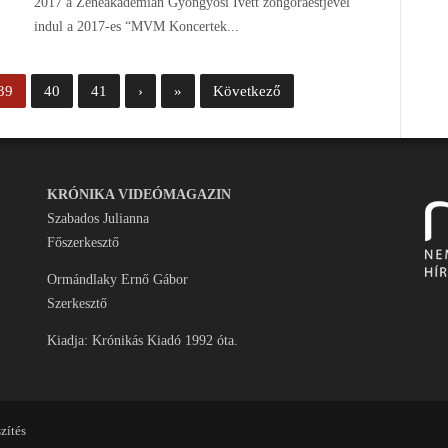
2017 a Zeneakadémián Gyöngyösi Ivett zongoraestjével
indul a 2017-es “MVM Koncertek...
39
40
41
›
»
Következő
KRÓNIKA VIDEÓMAGAZIN
Szabados Julianna
Főszerkesztő
Ormándlaky Ernő Gábor
Szerkesztő
Kiadja: Krónikás Kiadó 1992 óta.
zítés