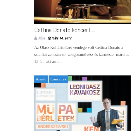
Cettina Donato koncert …
Júlia
márc 14, 2017
Az Olasz Kultúrintézet vendége volt Cettina Donato a
szicíliai zeneszerző, zongoraművész és karmester március
13-án, aki arra...
Ajánló
Koncertek