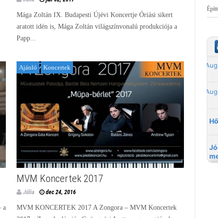
Épít
Mága Zoltán IX. Budapesti Újévi Koncertje Óriási sikert
aratott idén is, Mága Zoltán világszínvonalú produkciója a
Papp...
Ajánló
Koncertek
MVM Koncertek 2017
Júlia
dec 24, 2016
– a
MVM KONCERTEK 2017 A Zongora – MVM Koncertek