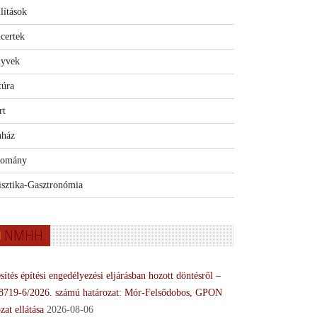
lítások
certek
yvek
túra
rt
nház
omány
isztika-Gasztronómia
NMHH
sítés építési engedélyezési eljárásban hozott döntésről –
8719-6/2026. számú határozat: Mór-Felsődobos, GPON
zat ellátása
2026-08-06