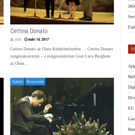
2024
Sevi
Emb
Cettina Donato
Júlia
márc 14, 2017
H
Cettina Donato az Olasz Kultúrintézetben … Cettina Donato
zongorakoncertje – a zongoraművészt Gian Luca Borghese
az Olasz...
Ajá
Bel
Ajánló
Koncertek
Dip
Diva
EU
Gaz
Hum