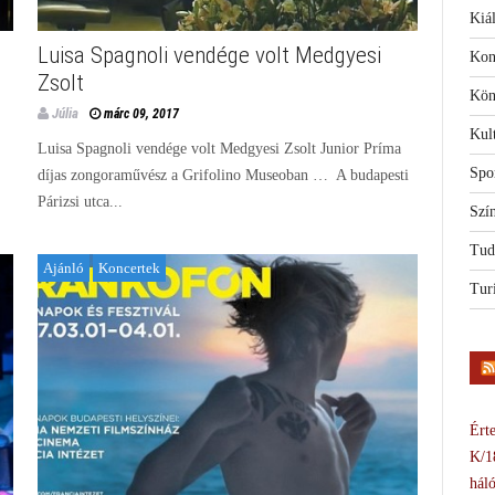
Kiál
Luisa Spagnoli vendége volt Medgyesi
Kon
Zsolt
Kön
Júlia
márc 09, 2017
Kul
Luisa Spagnoli vendége volt Medgyesi Zsolt Junior Príma
Spo
díjas zongoraművész a Grifolino Museoban … A budapesti
Párizsi utca...
Szí
Tud
Ajánló
Koncertek
Tur
Érte
K/1
háló