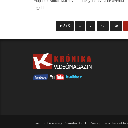
Müpában Boban Markovic mintegy két évtizede Szerbia
legjobb...
Előző
«
‹
37
38
Közéleti Gazdasági Krónika ©2015 |
Wordpress weboldal kés