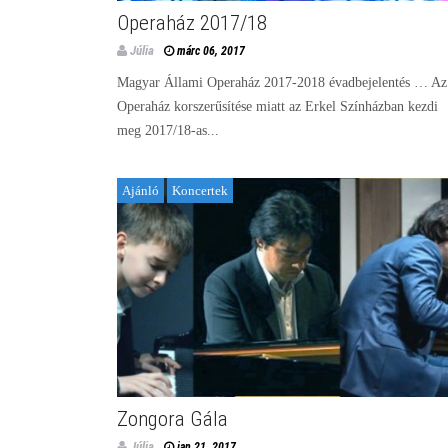
Operaház 2017/18
Júlia
márc 06, 2017
Magyar Állami Operaház 2017-2018 évadbejelentés … Az
Operaház korszerűsítése miatt az Erkel Színházban kezdi
meg 2017/18-as...
Ajánló
Koncertek
Zongora Gála
Júlia
jan 21, 2017