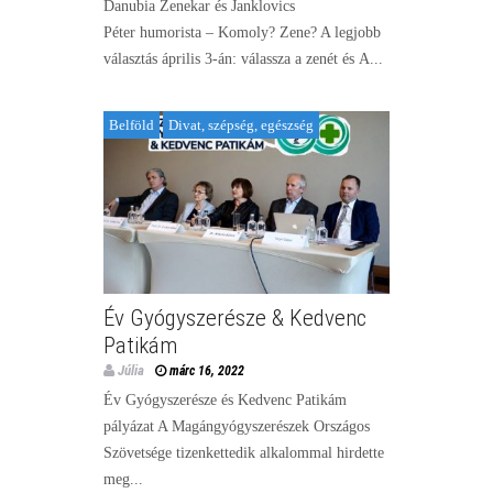
Danubia Zenekar és Janklovics
Péter humorista – Komoly? Zene? A legjobb
választás április 3-án: válassza a zenét és A...
Belföld
Divat, szépség, egészség
Év Gyógyszerésze & Kedvenc
Patikám
Júlia
márc 16, 2022
Év Gyógyszerésze és Kedvenc Patikám
pályázat A Magángyógyszerészek Országos
Szövetsége tizenkettedik alkalommal hirdette
meg...