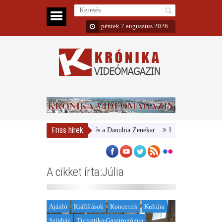
péntek 7 augusztus 2026
Friss hírek
Magyar Nemzeti Galéria és a Danubia Zenekar
Bemutatta 2024/25-ös é
A cikket írta:Júlia
Ajánló
Kiállítások
Koncertek
Kultúra
Színház
Turisztika-Gasztronómia