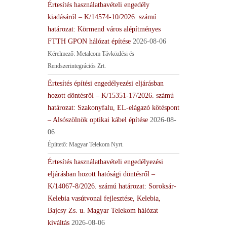
Értesítés használatbavételi engedély
kiadásáról – K/14574-10/2026. számú
határozat: Körmend város alépítményes
FTTH GPON hálózat építése
2026-08-06
Kérelmező: Metalcom Távközlési és
Rendszerintegrációs Zrt.
Értesítés építési engedélyezési eljárásban
hozott döntésről – K/15351-17/2026. számú
határozat: Szakonyfalu, EL-elágazó kötéspont
– Alsószölnök optikai kábel építése
2026-08-
06
Építtető: Magyar Telekom Nyrt.
Értesítés használatbavételi engedélyezési
eljárásban hozott hatósági döntésről –
K/14067-8/2026. számú határozat: Soroksár-
Kelebia vasútvonal fejlesztése, Kelebia,
Bajcsy Zs. u. Magyar Telekom hálózat
kiváltás
2026-08-06