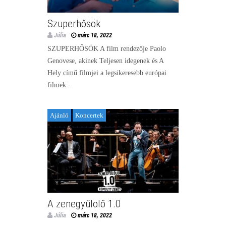
Szuperhősök
Júlia
márc 18, 2022
SZUPERHŐSÖK A film rendezője Paolo
Genovese, akinek Teljesen idegenek és A
Hely című filmjei a legsikeresebb európai
filmek...
Ajánló
Koncertek
A zenegyűlölő 1.0
Júlia
márc 18, 2022