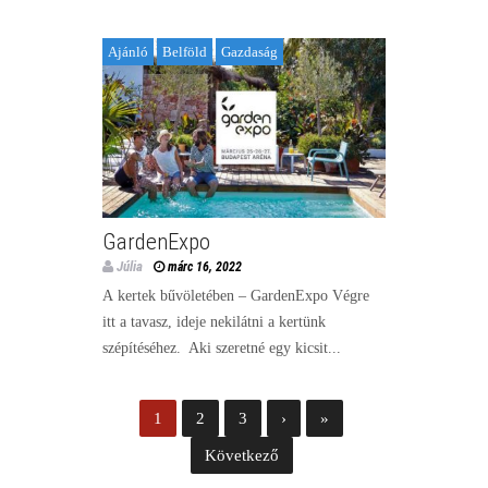
Ajánló
Belföld
Gazdaság
GardenExpo
Júlia
márc 16, 2022
A kertek bűvöletében – GardenExpo Végre
itt a tavasz, ideje nekilátni a kertünk
szépítéséhez. Aki szeretné egy kicsit...
1
2
3
›
»
Következő