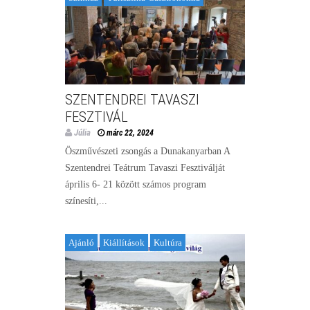
SZENTENDREI TAVASZI
FESZTIVÁL
Júlia
márc 22, 2024
Öszművészeti zsongás a Dunakanyarban A
Szentendrei Teátrum Tavaszi Fesztiválját
április 6- 21 között számos program
színesíti,...
Ajánló
Kiállítások
Kultúra