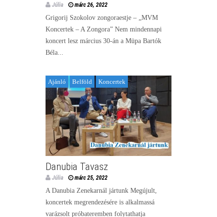
Júlia
márc 26, 2022
Grigorij Szokolov zongoraestje – „MVM
Koncertek – A Zongora” Nem mindennapi
koncert lesz március 30-án a Müpa Bartók
Béla...
Ajánló
Belföld
Koncertek
Danubia Tavasz
Júlia
márc 25, 2022
A Danubia Zenekarnál jártunk Megújult,
koncertek megrendezésére is alkalmassá
varázsolt próbateremben folytathatja