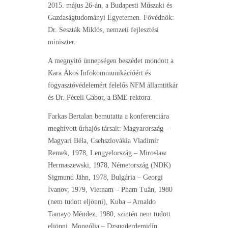
2015. május 26-án, a Budapesti Műszaki és
Gazdaságtudományi Egyetemen. Fővédnök:
Dr. Seszták Miklós, nemzeti fejlesztési
miniszter.
A megnyitó ünnepségen beszédet mondott a
Kara Ákos Infokommunikációért és
fogyasztóvédelemért felelős NFM államtitkár
és Dr. Péceli Gábor, a BME rektora.
Farkas Bertalan bemutatta a konferenciára
meghívott űrhajós társait: Magyarország –
Magyari Béla, Csehszlovákia Vladimír
Remek, 1978, Lengyelország – Mirosław
Hermaszewski, 1978, Németország (NDK)
Sigmund Jähn, 1978, Bulgária – Georgi
Ivanov, 1979, Vietnam – Phạm Tuân, 1980
(nem tudott eljönni), Kuba – Arnaldo
Tamayo Méndez, 1980, szintén nem tudott
eljönni, Mongólia – Dzsugderdemidín