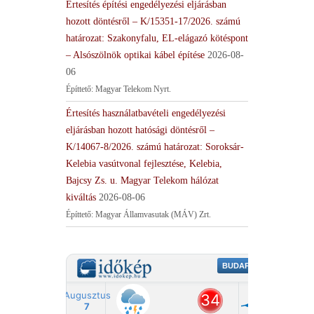
Értesítés építési engedélyezési eljárásban
hozott döntésről – K/15351-17/2026. számú
határozat: Szakonyfalu, EL-elágazó kötéspont
– Alsószölnök optikai kábel építése
2026-08-
06
Építtető: Magyar Telekom Nyrt.
Értesítés használatbavételi engedélyezési
eljárásban hozott hatósági döntésről –
K/14067-8/2026. számú határozat: Soroksár-
Kelebia vasútvonal fejlesztése, Kelebia,
Bajcsy Zs. u. Magyar Telekom hálózat
kiváltás
2026-08-06
Építtető: Magyar Államvasutak (MÁV) Zrt.