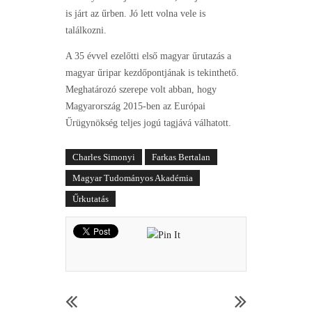
is járt az űrben. Jó lett volna vele is
találkozni.
A 35 évvel ezelőtti első magyar űrutazás a
magyar űripar kezdőpontjának is tekinthető.
Meghatározó szerepe volt abban, hogy
Magyarország 2015-ben az Európai
Űrügynökség teljes jogú tagjává válhatott.
Charles Simonyi
Farkas Bertalan
Magyar Tudományos Akadémia
Űrkutatás