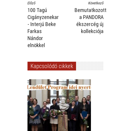
Előző
Következő
100 Tagú
Bemutatkozott
Cigányzenekar
a PANDORA
- Interjú Beke
ékszercég új
Farkas
kollekciója
Nándor
elnökkel
Kapcsolódó cikkek