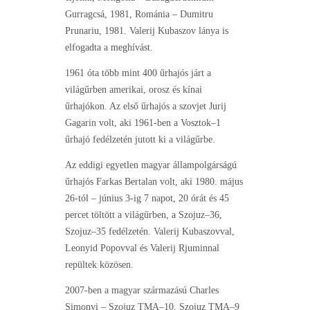
Gurragcsá, 1981, Románia – Dumitru
Prunariu, 1981. Valerij Kubaszov lánya is
elfogadta a meghívást.
1961 óta több mint 400 űrhajós járt a
világűrben amerikai, orosz és kínai
űrhajókon. Az első űrhajós a szovjet Jurij
Gagarin volt, aki 1961-ben a Vosztok–1
űrhajó fedélzetén jutott ki a világűrbe.
Az eddigi egyetlen magyar állampolgárságú
űrhajós Farkas Bertalan volt, aki 1980. május
26-tól – június 3-ig 7 napot, 20 órát és 45
percet töltött a világűrben, a Szojuz–36,
Szojuz–35 fedélzetén. Valerij Kubaszovval,
Leonyid Popovval és Valerij Rjuminnal
repültek közösen.
2007-ben a magyar származású Charles
Simonyi – Szojuz TMA–10, Szojuz TMA–9