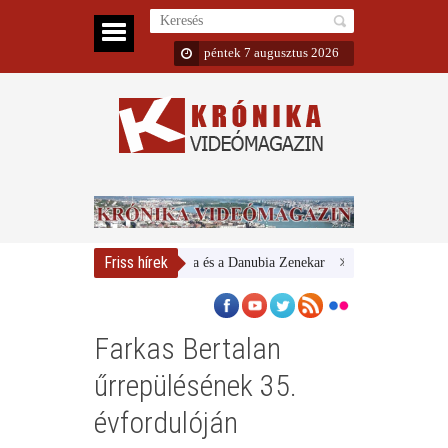
péntek 7 augusztus 2026
Friss hírek
Magyar Nemzeti Galéria és a Danubia Zenekar
Bemutatta 2024/25-
Farkas Bertalan
űrrepülésének 35.
évfordulóján