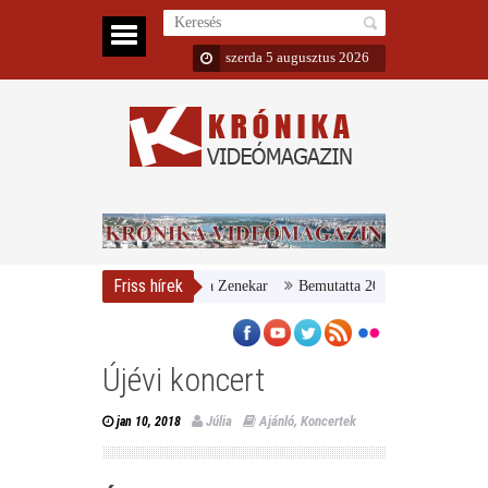
szerda 5 augusztus 2026
Friss hírek
Nemzeti Galéria és a Danubia Zenekar
Bemutatta 2024/25-ös évadát a M
Újévi koncert
Júlia
Ajánló
,
Koncertek
jan 10, 2018