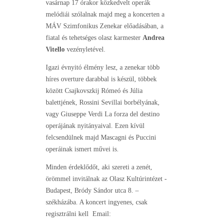
vasárnap 17 órakor közkedvelt operák
melódiái szólalnak majd meg a koncerten a
MÁV Szimfonikus Zenekar előadásában, a
fiatal és tehetséges olasz karmester
Andrea
Vitello
vezényletével.
Igazi évnyitó élmény lesz, a zenekar több
híres overture darabbal is készül, többek
között Csajkovszkij Rómeó és Júlia
balettjének, Rossini Sevillai borbélyának,
vagy Giuseppe Verdi La forza del destino
operájának nyitányaival. Ezen kívül
felcsendülnek majd Mascagni és Puccini
operáinak ismert művei is.
Minden érdeklődőt, aki szereti a zenét,
örömmel invitálnak az Olasz Kultúrintézet -
Budapest, Bródy Sándor utca 8. –
székházába. A koncert ingyenes, csak
regisztrálni kell Email: