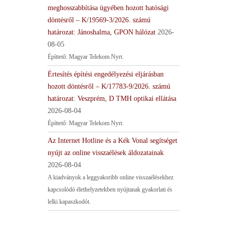
meghosszabbítása ügyében hozott hatósági
döntésről – K/19569-3/2026. számú
határozat: Jánoshalma, GPON hálózat
2026-
08-05
Építtető: Magyar Telekom Nyrt.
Értesítés építési engedélyezési eljárásban
hozott döntésről – K/17783-9/2026. számú
határozat: Veszprém, D TMH optikai ellátása
2026-08-04
Építtető: Magyar Telekom Nyrt.
Az Internet Hotline és a Kék Vonal segítséget
nyújt az online visszaélések áldozatainak
2026-08-04
A kiadványok a leggyakoribb online visszaélésekhez
kapcsolódó élethelyzetekben nyújtanak gyakorlati és
lelki kapaszkodót.