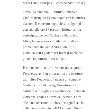
Verdi (1088 Budapest, Bródy Sándor utca 8.)
Ormai da tanti anni, l’Istituto Italiano di
Cultura inaugura l’anno nuovo con la musica
classica. Il concerto augurale si svolgerà il 14
gennaio alle ore 17 presso l’Istituto con la
partecipazione dell’Orchestra Sinfonica
MÁV, la quale verrà diretta dal direttore
promettente italiano Andrea Vitello. Il
pubblico potrà godere dei brani d’opera del
grande repertorio lirico italiano.
Per rendere il concerto veramente augurale,
l’orchestra avrà in programma più overture,
tra l’altro l’ouverture fantasia di Romeo e
Giulietta di Ciaikovskij, l’overture di Il
barbiere di Siviglia e l’overture dell’oprea di
Giuseppe Verdi La forza del destino. Oltre
alle tante overture l’orchestra eseguirà anche
delle opere conosciute di Mascagni e Puccini.