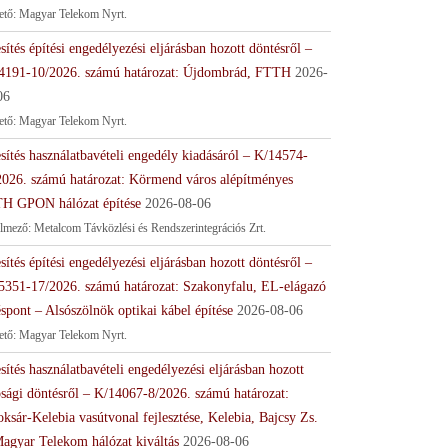
tető: Magyar Telekom Nyrt.
sítés építési engedélyezési eljárásban hozott döntésről –
4191-10/2026. számú határozat: Újdombrád, FTTH
2026-
06
tető: Magyar Telekom Nyrt.
sítés használatbavételi engedély kiadásáról – K/14574-
2026. számú határozat: Körmend város alépítményes
H GPON hálózat építése
2026-08-06
lmező: Metalcom Távközlési és Rendszerintegrációs Zrt.
sítés építési engedélyezési eljárásban hozott döntésről –
5351-17/2026. számú határozat: Szakonyfalu, EL-elágazó
spont – Alsószölnök optikai kábel építése
2026-08-06
tető: Magyar Telekom Nyrt.
sítés használatbavételi engedélyezési eljárásban hozott
ósági döntésről – K/14067-8/2026. számú határozat:
ksár-Kelebia vasútvonal fejlesztése, Kelebia, Bajcsy Zs.
Magyar Telekom hálózat kiváltás
2026-08-06