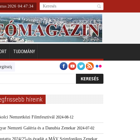
ztus 2026
04
:
47
:
35
ORT
TUDOMÁNY
Emberarcú Egészségért díj pályázat 2024
Kertész/Kópiák
Továbbk
egfrissebb híreink
kolci Nemzetközi Filmfesztivál
2024-08-12
yar Nemzeti Galéria és a Danubia Zenekar
2024-07-02
utatta 2024/25-ös évadát a MÁV Szimfonikus Zenekar