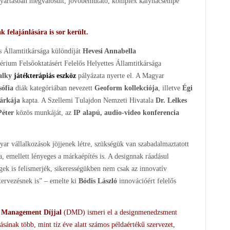
i gyártásban megvalósult, jövőbemutató, komplex kályhacsempe
 felajánlására is sor került.
s Államtitkársága különdíját
Hevesi Annabella
térium Felsőoktatásért Felelős Helyettes Államtitkársága
alky
játékterápiás eszköz
pályázata nyerte el. A Magyar
sófia
diák kategóriában nevezett
Geoform
kollekciója
, illetve
Égi
márkája
kapta. A Szellemi Tulajdon Nemzeti Hivatala
Dr. Lelkes
Péter
közös munkáját, az
IP
alapú, audio-video konferencia
r vállalkozások jöjjenek létre, szükségük van szabadalmaztatott
a, emellett lényeges a márkaépítés is. A designnak ráadásul
ek is felismerjék, sikerességükben nem csak az innovatív
ervezésnek is” – emelte ki
Bódis László
innovációért felelős
 Management Díjjal
(DMD) ismeri el a designmenedzsment
ásának több, mint tíz éve alatt számos példaértékű szervezet,