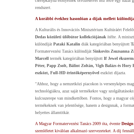
cserépkályha előnyeinek ötvözéséivel hoz létre egy haza
rendszert.
A korábbi évekhez hasonlóan a díjak mellett különdíjak
A Kulturális és Innovációs Minisztérium Kultúráért Felelő
Dedas
közületi ülőbútor
kollekciójának
ítélte. A minisz
különdíját
Pataki Katalin
diák kategóriában benyújtott
T
Formatervezési Tanács különdíját
Sinkovits Zsuzsanna Z
Marcell
termék kategóriában benyújtott
If Jewel ékszer
Péter, Papp Zsolt, Bálint Zoltán, Vigh Balázs és Hory 
eszközt, Full-HD érintőképernyővel
eszközt díjazta.
“Ahhoz, hogy a nemzetközi piacokon is versenyképes magya
technológiákra, azaz saját termékekre vagy szolgáltatásokr
kulcsszerepe van mindkettőben. Fontos, hogy a magyar cég
termékeknek van jelentősége, hanem a designnak, a format
helyettes államtitkár.
A Magyar Formatervezési Tanács 2009 óta, évente
Design
szemléletet kiválóan alkalmazó szervezeteket. A díj fennáll