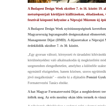
A Budapest Design Week október 7. és 16. között 19. al
metszéspontjait körüljáró kiállításokon, előadásokon,
fesztivál központi helyszíne a Néprajzi Múzeum új épü
A Budapest Design Week nyitóünnepségének keretében o
Magyarország legrangosabb designszakmai elismerését
Management Díjat (DMD). A díjazottakat a Néprajzi 
érdeklődők október 7. és 30. között.
„Egy gyorsan változó, környezeti és társadalmi kihívásokka
körülményekhez való alkalmazkodás új megközelítési módo
szegmensben elengedhetetlen, amelyhez a különféle szakte
egymástól elszigetelten, hanem közösen, szoros együttműk
jövő megalkotásán” – emelte ki a díjátadón
Pomázi Gyul
Formatervezési Tanács elnöke.
A hat Magyar Formatervezési Díjat a meghirdetett te
ítélték meg. Az erős mezőny okán idén termék és vizuál