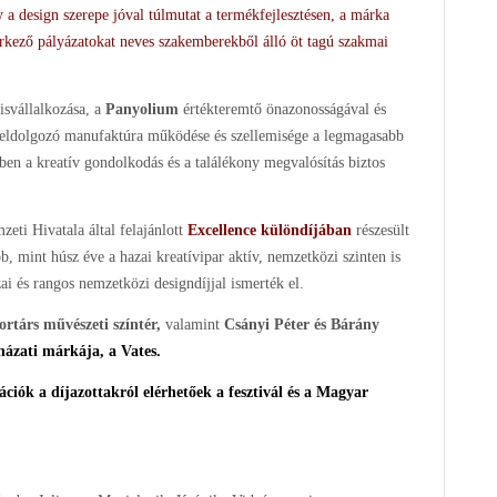
 a design szerepe jóval túlmutat a termékfejlesztésen, a márka
rkező pályázatokat neves szakemberekből álló öt tagú szakmai
isvállalkozása, a
Panyolium
értékteremtő önazonosságával és
feldolgozó manufaktúra működése és szellemisége a legmagasabb
en a kreatív gondolkodás és a találékony megvalósítás biztos
ti Hivatala által felajánlott
Excellence különdíjában
részesült
b, mint húsz éve a hazai kreatívipar aktív, nemzetközi szinten is
ai és rangos nemzetközi designdíjjal ismerték el.
árs művészeti színtér,
valamint
Csányi Péter és Bárány
házati márkája, a Vates.
iók a díjazottakról elérhetőek a fesztivál és a Magyar