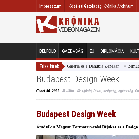
Impresszum
Közéleti Gazdasági Krónika Archívum
BELFÖLD
GAZDASÁG
EU
DIPLOMÁCIA
KUL
Friss hírek
Magyar Nemzeti Galéria és a Danubia Zenekar
Bemutatta 2024/2
Budapest Design Week
Júlia
Ajánló
,
Divat, szépség, egészség
,
Ga
okt 06, 2022
Budapest
Design Week
Átadták a Magyar Formatervezési Díjakat és a Desig