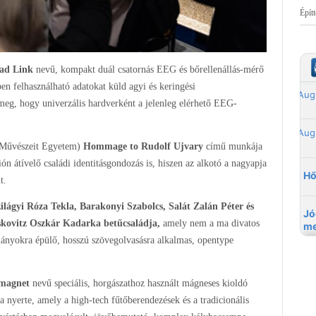
Épít
ad Link
nevű, kompakt duál csatornás EEG és bőrellenállás-mérő
ben felhasználható adatokat küld agyi és keringési
meg, hogy univerzális hardverként a jelenleg elérhető EEG-
Művészeit Egyetem)
Hommage to Rudolf Ujvary
című munkája
n átívelő családi identitásgondozás is, hiszen az alkotó a nagyapja
t.
ilágyi Róza Tekla, Barakonyi Szabolcs, Salát Zalán Péter és
skovitz Oszkár
Kadarka betűcsaládja,
amely nem a ma divatos
ányokra épülő, hosszú szövegolvasásra alkalmas, opentype
magnet
nevű speciális, horgászathoz használt mágneses kioldó
a nyerte, amely a high-tech fűtőberendezések és a tradicionális