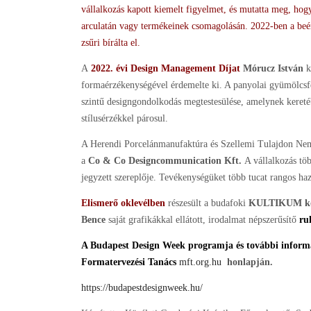
vállalkozás kapott kiemelt figyelmet, és mutatta meg, hogy
arculatán vagy termékeinek csomagolásán. 2022-ben a beé
zsűri bírálta el.
A
2022. évi Design Management Díjat
Mórucz István
k
formaérzékenységével érdemelte ki. A panyolai gyümölcs
szintű designgondolkodás megtestesülése, amelynek keretéb
stílusérzékkel párosul.
A Herendi Porcelánmanufaktúra és Szellemi Tulajdon Nemze
a
Co & Co Designcommunication Kft.
A vállalkozás töb
jegyzett szereplője. Tevékenységüket több tucat rangos haz
Elismerő oklevélben
részesült a budafoki
KULTIKUM kort
Bence
saját grafikákkal ellátott, irodalmat népszerűsítő
ru
A Budapest Design Week programja és további informác
Formatervezési Tanács
mft.org.hu
honlapján.
https://budapestdesignweek.hu/