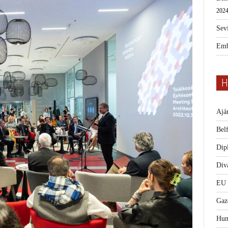
2024
Sevi
Emb
H
Ajá
Bel
Dip
Diva
EU
Gaz
Hum