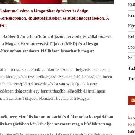
Kiál
kalommal várja a látogatókat építészet és design
Kon
 workshopokon, épületbejárásokon és stúdiólátogatásokon. A
lete.
Kön
któber 6-án vehették át a díjazott tervezők és vállalkozások
Kul
, a Magyar Formatervezési Díjakat (MFD) és a Design
Spo
Múzeumban rendezett kiállításon ismerhetik meg az
Szí
Tud
l teli időszakban élünk, amikor az azonnali helyzetfelismerés, a
k kidolgozását teszi szükségessé. Az adaptáció képessége minden
Tur
rületek szereplőinek összefogására van szükség, akik nem
ödésben dolgoznak egy fenntarthatóbb, élhetőbb és intelligens
a
, a Szellemi Tulajdon Nemzeti Hivatala és a Magyar
rmék, terv, vizuális kommunikáció és diákmunka kategóriában
Érte
is kategóriában két-két díjat szavazott meg a bírálóbizottság.
K/1
háló