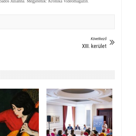
abados Julianna. Megjelenik: Krónika Videómagazin.
Következő
XIII. kerület