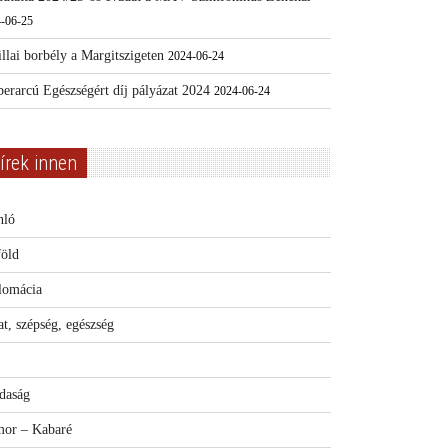
-06-25
llai borbély a Margitszigeten
2024-06-24
erarcú Egészségért díj pályázat 2024
2024-06-24
írek innen
nló
föld
lomácia
t, szépség, egészség
daság
or – Kabaré