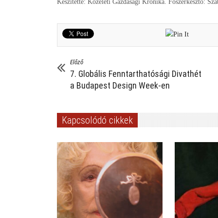
Készítette: Közéleti Gazdasági Krónika. Főszerkesztő: Sz
Előző
7. Globális Fenntarthatósági Divathét
a Budapest Design Week-en
Kapcsolódó cikkek