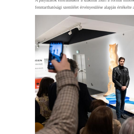
A pályázatok elbírálásakor a szakmai zsűri a formai minősé
fenntarthatósági szemlélet érvényesülése alapján értékelte