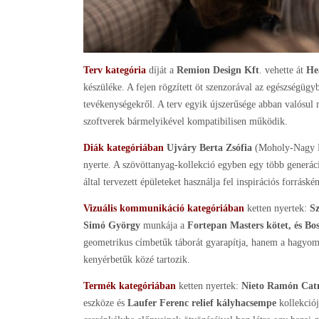
Terv kategória
díját a
Remion Design Kft
. vehette át
He
készüléke. A fejen rögzített öt szenzorával az egészségügy
tevékenységekről. A terv egyik újszerűsége abban valósul 
szoftverek bármelyikével kompatibilisen működik.
Diák kategóriában
Ujváry Berta Zsófia
(Moholy-Nagy 
nyerte. A szövöttanyag-kollekció egyben egy több generáció
által tervezett épületeket használja fel inspirációs forráskén
Vizuális kommunikáció kategóriában
ketten nyertek:
Sz
Simó György
munkája a
Fortepan Masters kötet, és Bo
geometrikus címbetűk táborát gyarapítja, hanem a hagyom
kenyérbetűk közé tartozik.
Termék kategóriában
ketten nyertek:
Nieto Ramón
Cat
eszköze és
Laufer Ferenc
relief kályhacsempe
kollekciój