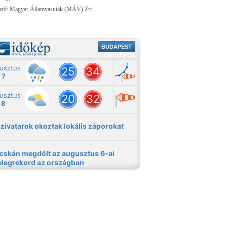
tető: Magyar Államvasutak (MÁV) Zrt.