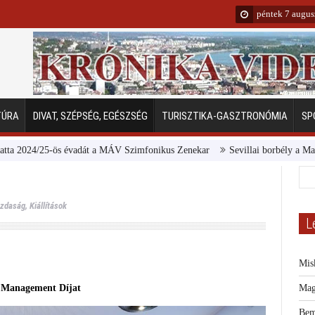
péntek 7 augus
TÚRA
DIVAT, SZÉPSÉG, EGÉSZSÉG
TURISZTIKA-GASZTRONÓMIA
SP
5-ös évadát a MÁV Szimfonikus Zenekar
Sevillai borbély a Margitszigeten
zdaság
,
Kiállítások
L
Mis
n Management Díjat
Mag
Bem