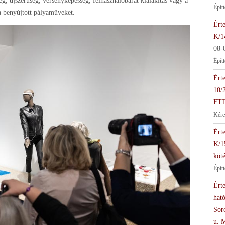
g, újszerűség, versenyképesség, felhasználóbarát kialakítás vagy a
Épít
 a benyújtott pályaműveket.
Érte
K/1
08-
Épít
Érte
10/
FTT
Kére
Érte
K/1
köté
Épít
Érte
hat
Soro
u. 