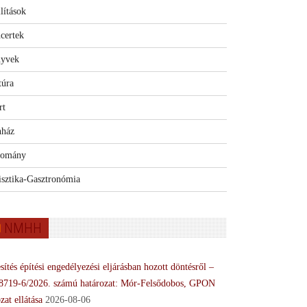
lítások
certek
yvek
túra
rt
nház
omány
isztika-Gasztronómia
NMHH
sítés építési engedélyezési eljárásban hozott döntésről –
8719-6/2026. számú határozat: Mór-Felsődobos, GPON
zat ellátása
2026-08-06