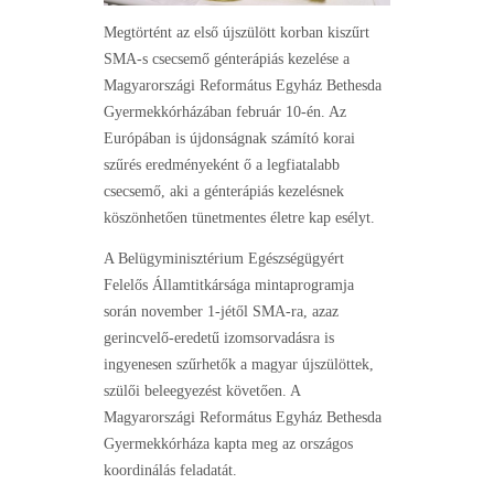
Megtörtént az első újszülött korban kiszűrt
SMA-s csecsemő génterápiás kezelése a
Magyarországi Református Egyház Bethesda
Gyermekkórházában február 10-én. Az
Európában is újdonságnak számító korai
szűrés eredményeként ő a legfiatalabb
csecsemő, aki a génterápiás kezelésnek
köszönhetően tünetmentes életre kap esélyt.
A Belügyminisztérium Egészségügyért
Felelős Államtitkársága mintaprogramja
során november 1-jétől SMA-ra, azaz
gerincvelő-eredetű izomsorvadásra is
ingyenesen szűrhetők a magyar újszülöttek,
szülői beleegyezést követően. A
Magyarországi Református Egyház Bethesda
Gyermekkórháza kapta meg az országos
koordinálás feladatát.