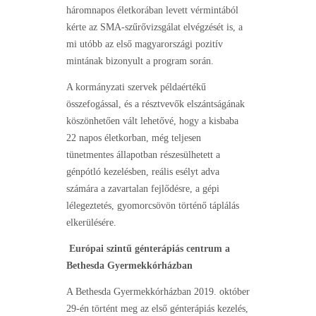
háromnapos életkorában levett vérmintából
kérte az SMA-szűrővizsgálat elvégzését is, a
mi utóbb az első magyarországi pozitív
mintának bizonyult a program során.
A kormányzati szervek példaértékű
összefogással, és a résztvevők elszántságának
köszönhetően vált lehetővé, hogy a kisbaba
22 napos életkorban, még teljesen
tünetmentes állapotban részesülhetett a
génpótló kezelésben, reális esélyt adva
számára a zavartalan fejlődésre, a gépi
lélegeztetés, gyomorcsövön történő táplálás
elkerülésére.
Európai szintű génterápiás centrum a
Bethesda Gyermekkórházban
A Bethesda Gyermekkórházban 2019. október
29-én történt meg az első génterápiás kezelés,