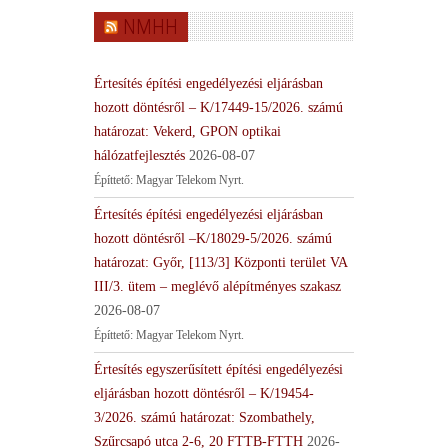
NMHH
Értesítés építési engedélyezési eljárásban
hozott döntésről – K/17449-15/2026. számú
határozat: Vekerd, GPON optikai
hálózatfejlesztés
2026-08-07
Építtető: Magyar Telekom Nyrt.
Értesítés építési engedélyezési eljárásban
hozott döntésről –K/18029-5/2026. számú
határozat: Győr, [113/3] Központi terület VA
III/3. ütem – meglévő alépítményes szakasz
2026-08-07
Építtető: Magyar Telekom Nyrt.
Értesítés egyszerűsített építési engedélyezési
eljárásban hozott döntésről – K/19454-
3/2026. számú határozat: Szombathely,
Szűrcsapó utca 2-6, 20 FTTB-FTTH
2026-