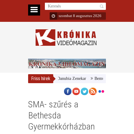
szombat 8 augusztus 2026
Friss hírek
yar Nemzeti Galéria és a Danubia Zenekar
Bemutatta 2024/25-ös évadát
SMA- szűrés a
Bethesda
Gyermekkórházban