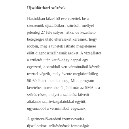
Újszülöttkori szűrések
Hazánkban közel 50 éve vezették be a
csecsemők újszülöttkori szűrését, mellyel
jelenleg 27 féle súlyos, ritka, de kezelhető
betegségre utaló eltéréseket keresnek, hogy
időben, még a tünetek látható megjelenése
előtt diagnosztizálhassák azokat. A vizsgálatot
a születés után kettő–négy nappal egy
egyszerű, a sarokból vett vérmintából készült
teszttel végzik, mely évente megközelítőleg
50-60 életet menthet meg. Mintaprogram
keretében november 1-jétől már az SMA is a
szűrés része, melyet a születést követő
általános szűrővizsgálatokkal együtt,
ugyanabból a vérmintából végeznek.
A gerincvelő-eredetű izomsorvadás
újszülöttkori szűrésénének fontosságát