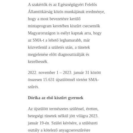
A szakértők és az Egészségügyért Felelős
Államtitkárság közös munkájának eredménye,
hogy a most bevezetésre kerülő
mintaprogram keretében kiszűrt csecsemők
Magyarországon is esélyt kapnak arra, hogy
az SMA-t a lehető leghamarabb, már
közvetlenül a születés után, a tünetek
megjelenése előtt diagnosztizálják és
kezelhessék.
2022. november 1 – 2023. január 31 között
összesen 15.631 újszülöttnél történt SMA-
szűrés.
Dórika az első kiszűrt gyermek
Az újszülött természetes szüléssel, éretten,
betegségi tünetek nélkül jött világra 2023.
január 19-én. Szülei kérésére, a szülészeti
osztály a kötelező anyagcsereszűrésre