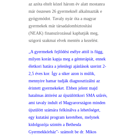
az azóta eltelt közel három év alatt mostanra
már összesen 26 gyermeknél alkalmazták e
gyógymódot. Tavaly nyár óta a magyar
gyermekek már társadalombiztosítási
(NEAK) finanszírozással kaphatják meg,
szigorú szakmai elvek mentén a kezelést.
„A gyermekek fejlődési esélye attól is függ,
milyen korán kapja meg a génterápiát, ennek
életkori határa a jelenlegi ajánlások szerint 2-
2,5 éves kor. Így a siker azon is múlik,
mennyire hamar tudják diagnosztizálni az
érintett gyermekeket. Ebben jelent majd
hatalmas áttörést az újszülöttkori SMA szűrés,
ami tavaly indult el Magyarországon minden
újszülött számára felkínálva a lehetőséget,
egy kutatási program keretében, melynek
kidolgozója szintén a Bethesda
Gyermekkórház”- számolt be dr. Mikos