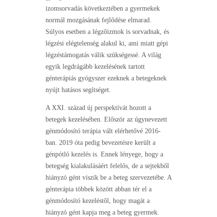
izomsorvadás következtében a gyermekek
normál mozgásának fejlődése elmarad.
Súlyos esetben a légzőizmok is sorvadnak, és
légzési elégtelenség alakul ki, ami miatt gépi
légzéstámogatás válik szükségessé. A világ
egyik legdrágább kezelésének tartott
génterápiás gyógyszer ezeknek a betegeknek
nyújt hatásos segítséget.
A XXI. század új perspektívát hozott a
betegek kezelésében. Először az úgynevezett
génmódosító terápia vált elérhetővé 2016-
ban. 2019 óta pedig bevezetésre került a
génpótló kezelés is. Ennek lényege, hogy a
betegség kialakulásáért felelős, de a sejtekből
hiányzó gént viszik be a beteg szervezetébe. A
génterápia többek között abban tér el a
génmódosító kezeléstől, hogy magát a
hiányzó gént kapja meg a beteg gyermek.