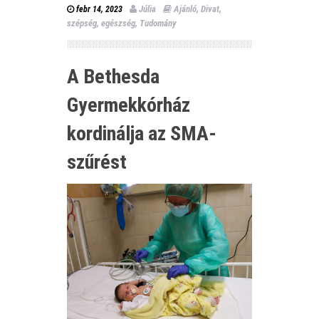
Júlia
Ajánló
,
Divat,
febr 14, 2023
szépség, egészség
,
Tudomány
A Bethesda
Gyermekkórház
kordinálja az SMA-
szűrést