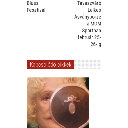
Blues
Tavaszváró
Fesztivál
Lelkes
Ásványbörze
a MOM
Sportban
február 25-
26-ig
Kapcsolódó cikkek