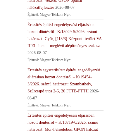
határozat: Vekerd, GPON optikai
hálózatfejlesztés
2026-08-07
Építtető: Magyar Telekom Nyrt.
Értesítés építési engedélyezési eljárásban
hozott döntésről –K/18029-5/2026. számú
határozat: Győr, [113/3] Központi terület VA
III/3. ütem – meglévő alépítményes szakasz
2026-08-07
Építtető: Magyar Telekom Nyrt.
Értesítés egyszerűsített építési engedélyezési
eljárásban hozott döntésről – K/19454-
3/2026. számú határozat: Szombathely,
Szűrcsapó utca 2-6, 20 FTTB-FTTH
2026-
08-07
Építtető: Magyar Telekom Nyrt.
Értesítés építési engedélyezési eljárásban
hozott döntésről – K/18719-6/2026. számú
határozat: Mór-Felsődobos, GPON hálózat