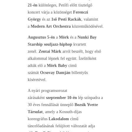
21-én
különleges, Petőfi előtt tisztelgő
koncert várja a közönséget
Ferenczi
György
és az
1ső Pesti Rackák
, valamint
a
Modern Art Orchestra
közreműködésével.
Augusztus 5-én
a
Mörk
és a
Nunki Bay
Starship souljazz-hiphop
kvartett
zenél.
Zentai Márk
arról beszélt, hogy első
alkalommal lépnek fel együtt. Ízelítőként
adták elő a
Mörk Baby
című
számát
Ocsovay Damján
billentyűs
kíséretével.
A nyári programsorozat
zárásaként
szeptember 10-én
lép színpadra a
30 éves fennállását ünneplő
Bozsik Yvette
Társulat
, amely a Kossuth-díjas
koreográfus
Lakodalom
című
táncelőadásának felújított változatát adja