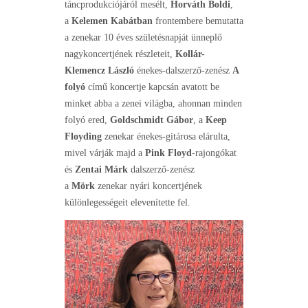
táncprodukciójáról mesélt,
Horváth Boldi
,
a
Kelemen Kabátban
frontembere bemutatta
a zenekar 10 éves születésnapját ünneplő
nagykoncertjének részleteit,
Kollár-
Klemencz László
énekes-dalszerző-zenész
A
folyó
című koncertje kapcsán avatott be
minket abba a zenei világba, ahonnan minden
folyó ered,
Goldschmidt Gábor
, a
Keep
Floyding
zenekar énekes-gitárosa elárulta,
mivel várják majd a
Pink Floyd
-rajongókat
és
Zentai Márk
dalszerző-zenész
a
Mörk
zenekar nyári koncertjének
különlegességeit elevenítette fel.