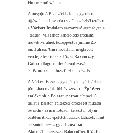
Home
című számot.
A megújuló Budavári Palotanegyedben
újjászületett Lovarda csodálatos belső terében
a
Várkert Irodalom
szezonzáró eseményén a
“tenger” világához kapcsolódó irodalmi
művek kerülnek középpontba
június 21-
én
.
Juhász Anna
irodalmár meghívott
vendége lesz többek között
Rakonczay
Gábor
világrekorder óceáni evezős
és
Wunderlich József
színművész is.
A Várkert Bazár hagyományos nyári tárlata
júniusban nyílik
100 év szezon – Építészeti
emlékeink a
Balaton-parton
címmel. A
tárlat a Balaton építészeti örökségét mutatja
be archív és mai fotókon keresztül, olyan
emblematikus épületek lesznek láthatók, mint
a szántódi rév vagy a
Hauszmann
Alajos
által tervezett
Balatonfüredi Yacht