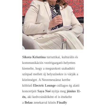
Sikota Krisztina
turisztikai, kulturális és
kommunikációs vezérigazgató-helyettes
kiemelte, hogy a megszokott szabadtéri
színpad mellett új helyszínekre is várják a
közönséget. A Neoreneszánsz kertbe
költöző
Electric Lounge
csillagos ég alatti
koncertjeit
Saya Noé
nyitja meg
június 11-
én,
aki kedvcsinálóként el is énekelte
a
Belau
zenekarral közös
Finally