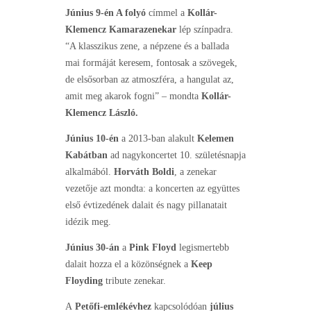
Június 9-én A folyó
címmel a
Kollár-
Klemencz
Kamarazenekar
lép színpadra.
“A klasszikus zene, a népzene és a ballada
mai formáját keresem, fontosak a szövegek,
de elsősorban az atmoszféra, a hangulat az,
amit meg akarok fogni” – mondta
Kollár-
Klemencz László.
Június 10-én
a 2013-ban alakult
Kelemen
Kabátban
ad nagykoncertet 10. születésnapja
alkalmából.
Horváth Boldi
, a zenekar
vezetője azt mondta: a koncerten az együttes
első évtizedének dalait és nagy pillanatait
idézik meg.
Június 30-án
a
Pink Floyd
legismertebb
dalait hozza el a közönségnek a
Keep
Floyding
tribute zenekar.
A
Petőfi-emlékévhez
kapcsolódóan
július