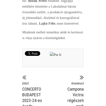
elő.
Bozsik Yvette
felidézte: nagyapja
emlékére készítette a Lakodalmat három
évtizeddel ezelőtt, a produkció újragondolva,
új jelmezekkel, díszlettel és koreográfiával
lesz látható,
Lajkó Félix
zenei kíséretével.
Mindezek mellett tematikus séták és kertmozi
is várja nyáron a közönségünket.
Előző
Következő
CONCERTO
Campona
BUDAPEST
Victrix
2023-24-es
régészeti