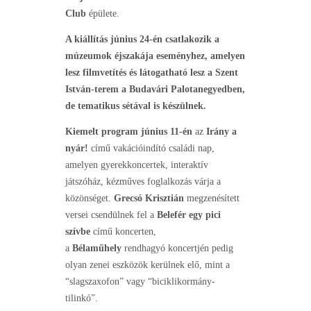
Club
épülete.
A kiállítás június 24-én csatlakozik a
múzeumok éjszakája eseményhez, amelyen
lesz filmvetítés és látogatható lesz a Szent
István-terem a Budavári Palotanegyedben,
de tematikus sétával is készülnek.
Kiemelt program június 11-én
az
Irány a
nyár!
című vakációindító családi nap,
amelyen gyerekkoncertek, interaktív
játszóház, kézműves foglalkozás várja a
közönséget.
Grecsó Krisztián
megzenésített
versei csendülnek fel a
Belefér egy pici
szívbe
című koncerten,
a
Bélaműhely
rendhagyó koncertjén pedig
olyan zenei eszközök kerülnek elő, mint a
“slagszaxofon” vagy “biciklikormány-
tilinkó”.