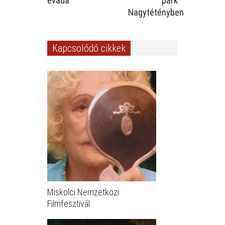
évada
park
Nagytétényben
Kapcsolódó cikkek
Miskolci Nemzetközi
Filmfesztivál