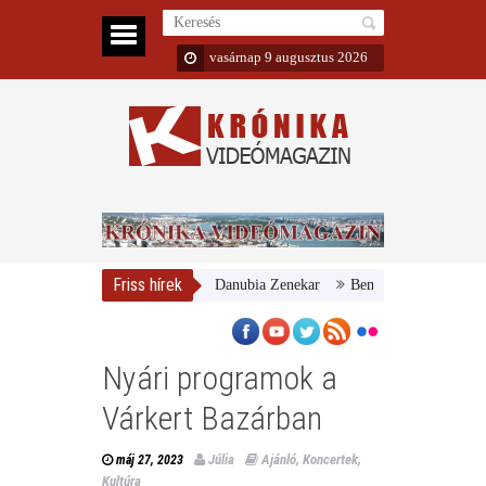
vasárnap 9 augusztus 2026
Friss hírek
agyar Nemzeti Galéria és a Danubia Zenekar
Bemutatta 2024/25-ös évadá
Nyári programok a
Várkert Bazárban
Júlia
Ajánló
,
Koncertek
,
máj 27, 2023
Kultúra