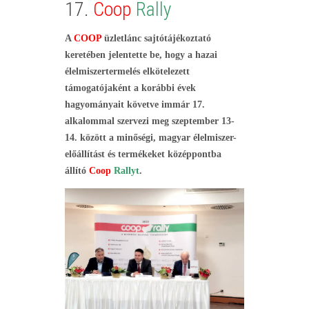
17.
Coop
Rally
A
COOP
üzletlánc sajtótájékoztató
keretében jelentette be, hogy a hazai
élelmiszertermelés elkötelezett
támogatójaként a korábbi évek
hagyományait követve immár 17.
alkalommal szervezi meg szeptember 13-
14. között a minőségi, magyar élelmiszer-
előállítást és termékeket középpontba
állító
Coop
Rallyt
.