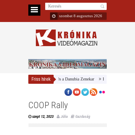
szombat 8 augusztus 2026
Friss hírek
Magyar Nemzeti Galéria és a Danubia Zenekar
Bemutatta 2024/25-ös 
COOP Rally
Júlia
Gazdaság
szept 12, 2023