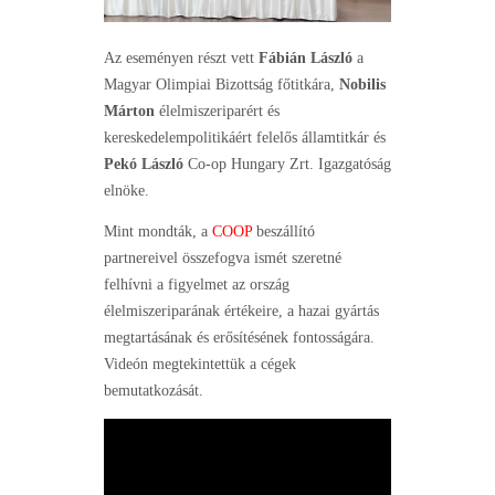
Az eseményen részt vett
Fábián László
a
Magyar Olimpiai Bizottság főtitkára,
Nobilis
Márton
élelmiszeriparért és
kereskedelempolitikáért felelős államtitkár és
Pekó László
Co-op Hungary Zrt. Igazgatóság
elnöke.
Mint mondták, a
COOP
beszállító
partnereivel összefogva ismét szeretné
felhívni a figyelmet az ország
élelmiszeriparának értékeire, a hazai gyártás
megtartásának és erősítésének fontosságára.
Videón megtekintettük a cégek
bemutatkozását.