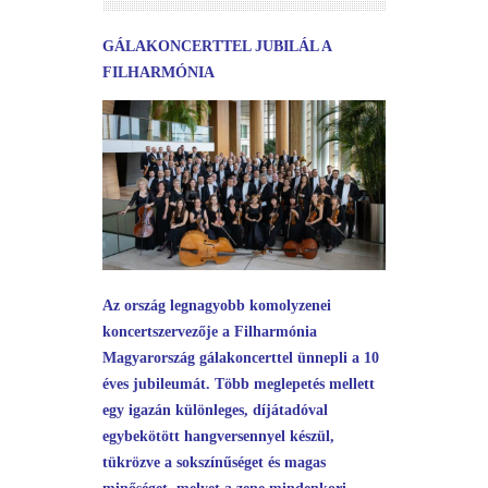
GÁLAKONCERTTEL JUBILÁL A
FILHARMÓNIA
Az ország legnagyobb komolyzenei
koncertszervezője a Filharmónia
Magyarország gálakoncerttel ünnepli a 10
éves jubileumát. Több meglepetés mellett
egy igazán különleges, díjátadóval
egybekötött hangversennyel készül,
tükrözve a sokszínűséget és magas