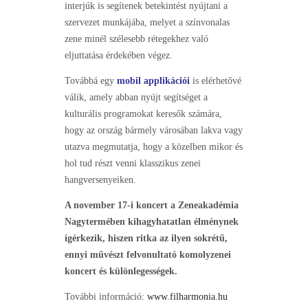
interjúk is segítenek betekintést nyújtani a
szervezet munkájába, melyet a színvonalas
zene minél szélesebb rétegekhez való
eljuttatása érdekében végez.
Továbbá egy
mobil applikációi
is elérhetővé
válik, amely abban nyújt segítséget a
kulturális programokat keresők számára,
hogy az ország bármely városában lakva vagy
utazva megmutatja, hogy a közelben mikor és
hol tud részt venni klasszikus zenei
hangversenyeiken.
A november 17-i koncert a Zeneakadémia
Nagytermében kihagyhatatlan élménynek
ígérkezik, hiszen ritka az ilyen sokrétű,
ennyi művészt felvonultató komolyzenei
koncert és különlegességek.
További információ:
www.filharmonia.hu