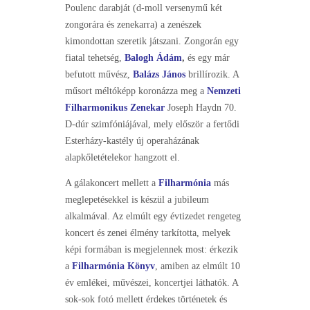
Poulenc darabját (d-moll versenymű két
zongorára és zenekarra) a zenészek
kimondottan szeretik játszani. Zongorán egy
fiatal tehetség,
Balogh
Ádám
,
és egy már
befutott művész,
Balázs János
brillírozik. A
műsort méltóképp koronázza meg a
Nemzeti
Filharmonikus
Zenekar
Joseph Haydn 70.
D-dúr szimfóniájával, mely először a fertődi
Esterházy-kastély új operaházának
alapkőletételekor hangzott el.
A gálakoncert mellett a
Filharmónia
más
meglepetésekkel is készül a jubileum
alkalmával. Az elmúlt egy évtizedet rengeteg
koncert és zenei élmény tarkította, melyek
képi formában is megjelennek most: érkezik
a
Filharmónia Könyv
, amiben az elmúlt 10
év emlékei, művészei, koncertjei láthatók. A
sok-sok fotó mellett érdekes történetek és