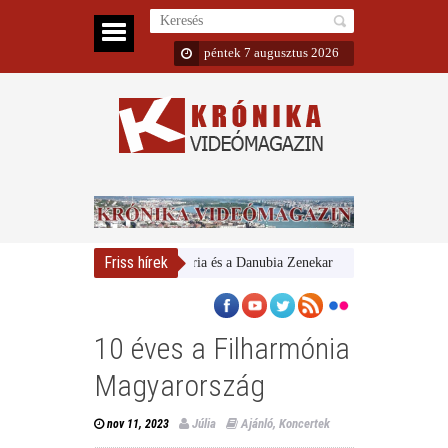
péntek 7 augusztus 2026
Friss hírek
Magyar Nemzeti Galéria és a Danubia Zenekar
Bemutatta 2024/25-
10 éves a Filharmónia
Magyarország
Júlia
Ajánló
,
Koncertek
nov 11, 2023