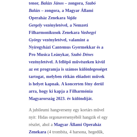
tenor,
Balázs János
– zongora,
Szabó
Balázs
– zongora, a Magyar Állami
Operaház Zenekara
Vajda
Gergely
vezényletével, a Nemzeti
Filharmonikusok Zenekara
Vashegyi
György
vezényletével, valamint a
Nyíregyházi Cantemus Gyermekkar és a
Pro Musica Leánykar,
Szabó Dénes
vezényletével. A fellépő művészeken kívül
az est programja is számos különlegességet
tartogat, melyben ritkán előadott művek
is helyet kapnak. A koncerten fény derül
arra, hogy ki kapja a Filharmónia
Magyarország 2023. év különdíját.
A jubileumi hangverseny egy kortárs művel
nyit: Hidas orgonaversenyéből hangzik el egy
részlet, ahol a
Magyar Állami Operaház
Zenekara
(4 trombita, 4 harsona, hegedűk,