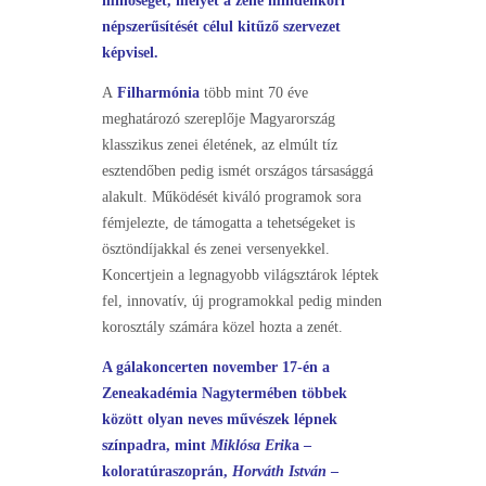
minőséget, melyet a zene mindenkori
népszerűsítését célul kitűző szervezet
képvisel.
A
Filharmónia
több mint 70 éve
meghatározó szereplője Magyarország
klasszikus zenei életének, az elmúlt tíz
esztendőben pedig ismét országos társasággá
alakult. Működését kiváló programok sora
fémjelezte, de támogatta a tehetségeket is
ösztöndíjakkal és zenei versenyekkel.
Koncertjein a legnagyobb világsztárok léptek
fel, innovatív, új programokkal pedig minden
korosztály számára közel hozta a zenét.
A gálakoncerten november 17-én a
Zeneakadémia Nagytermében többek
között olyan neves művészek lépnek
színpadra, mint
Miklósa Erik
a –
koloratúraszoprán,
Horváth István
–