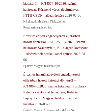
kiadásáról – K/14574-10/2026. számú
határozat: Körmend város alépítményes
FTTH GPON hálózat építése
2026-08-06
Kérelmező: Metalcom Távközlési és
Rendszerintegrációs Zrt.
Értesítés építési engedélyezési eljárásban
hozott döntésről – K/15351-17/2026. számú
határozat: Szakonyfalu, EL-elágazó kötéspont
– Alsószölnök optikai kábel építése
2026-08-
06
Építtető: Magyar Telekom Nyrt.
Értesítés használatbavételi engedélyezési
eljárásban hozott hatósági döntésről –
K/14067-8/2026. számú határozat: Soroksár-
Kelebia vasútvonal fejlesztése, Kelebia,
Bajcsy Zs. u. Magyar Telekom hálózat
kiváltás
2026-08-06
Építtető: Magyar Államvasutak (MÁV) Zrt.