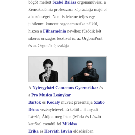
bőgő) mellett
Szabó Balázs
orgonaművész, a
Zeneakadémia professzora kápráztatja majd el
a közönséget. Nem is lehetne teljes egy
jubileumi koncert orgonamuzsika nélkül,
hiszen a
Filharmónia
nevéhez fűződik két
sikeres országos fesztivál is, az OrgonaPont
és az Orgonák éjszakája.
A
Nyíregyházi Cantemus Gyermekkar
és
a
Pro Musica Leánykar
Bartók
és
Kodály
műveit prezentálja
Szabó
Dénes
vezényletével. Erkeltől a Hunyadi
László, Áldjon meg Isten (Mária és László
kettőse) csendül fel
Miklósa
Erika
és
Horváth István
előadásában.