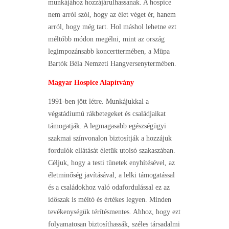
munkájához hozzájárulhassanak. A hospice
nem arról szól, hogy az élet véget ér, hanem
arról, hogy még tart. Hol máshol lehetne ezt
méltóbb módon megélni, mint az ország
legimpozánsabb koncerttermében, a Müpa
Bartók Béla Nemzeti Hangversenytermében.
Magyar Hospice Alapítvány
1991-ben jött létre. Munkájukkal a
végstádiumú rákbetegeket és családjaikat
támogatják. A legmagasabb egészségügyi
szakmai színvonalon biztosítják a hozzájuk
fordulók ellátását életük utolsó szakaszában.
Céljuk, hogy a testi tünetek enyhítésével, az
életminőség javításával, a lelki támogatással
és a családokhoz való odafordulással ez az
időszak is méltó és értékes legyen. Minden
tevékenységük térítésmentes. Ahhoz, hogy ezt
folyamatosan biztosíthassák, széles társadalmi