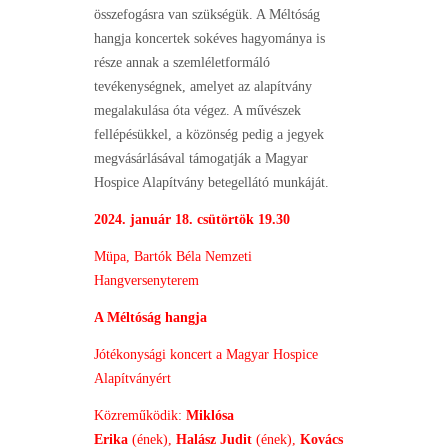
összefogásra van szükségük. A Méltóság
hangja koncertek sokéves hagyománya is
része annak a szemléletformáló
tevékenységnek, amelyet az alapítvány
megalakulása óta végez. A művészek
fellépésükkel, a közönség pedig a jegyek
megvásárlásával támogatják a Magyar
Hospice Alapítvány betegellátó munkáját.
2024. január 18. csütörtök 19.30
Müpa, Bartók Béla Nemzeti
Hangversenyterem
A Méltóság hangja
Jótékonysági koncert a Magyar Hospice
Alapítványért
Közreműködik:
Miklósa
Erika
(ének),
Halász Judit
(ének),
Kovács