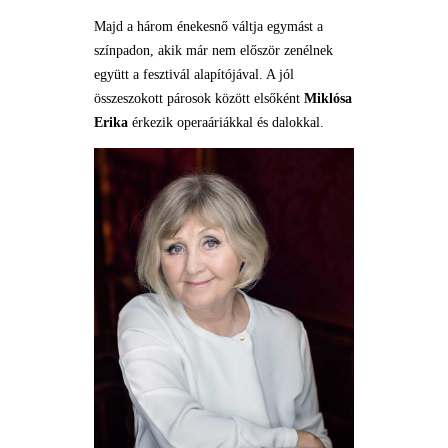
Majd a három énekesnő váltja egymást a
színpadon, akik már nem először zenélnek
együtt a fesztivál alapítójával. A jól
összeszokott párosok között elsőként
Miklósa
Erika
érkezik operaáriákkal és dalokkal.