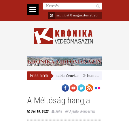
szombat 8 augusztus 2026
Friss hírek
r Nemzeti Galéria és a Danubia Zenekar
Bemutatta 2024/25-ös évadát a
A Méltóság hangja
Júlia
Ajánló
,
Koncertek
dec 18, 2023