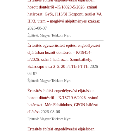
Értesítés építési engedélyezési eljárásban
hozott döntésről –K/18029-5/2026. számú
határozat: Győr, [113/3] Központi terület VA
III/3. ütem – meglévő alépítményes szakasz
2026-08-07
Építtető: Magyar Telekom Nyrt.
Értesítés egyszerűsített építési engedélyezési
eljárásban hozott döntésről – K/19454-
3/2026. számú határozat: Szombathely,
Szűrcsapó utca 2-6, 20 FTTB-FTTH
2026-
08-07
Építtető: Magyar Telekom Nyrt.
Értesítés építési engedélyezési eljárásban
hozott döntésről – K/18719-6/2026. számú
határozat: Mór-Felsődobos, GPON hálózat
ellátása
2026-08-06
Építtető: Magyar Telekom Nyrt.
Értesítés építési engedélyezési eljárásban