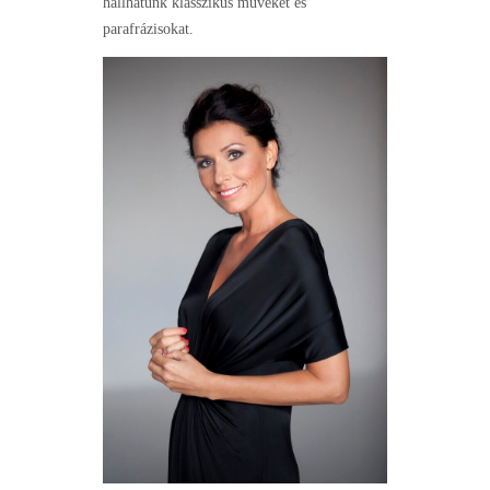
hallhatunk klasszikus műveket és
parafrázisokat.