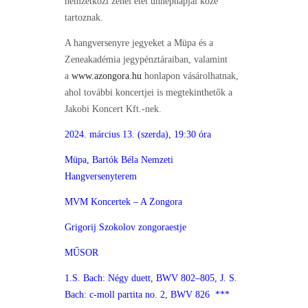
nemzetközi zenei élet ünnepnapjai közé
tartoznak.
A hangversenyre jegyeket a Müpa és a
Zeneakadémia jegypénztáraiban, valamint
a
www.azongora.hu
honlapon vásárolhatnak,
ahol további koncertjei is megtekinthetők a
Jakobi Koncert Kft.-nek.
2024. március 13. (szerda), 19:30 óra
Müpa, Bartók Béla Nemzeti
Hangversenyterem
MVM Koncertek – A Zongora
Grigorij Szokolov zongoraestje
MŰSOR
1.S. Bach: Négy duett, BWV 802–805, J. S.
Bach: c-moll partita no. 2, BWV 826 ***