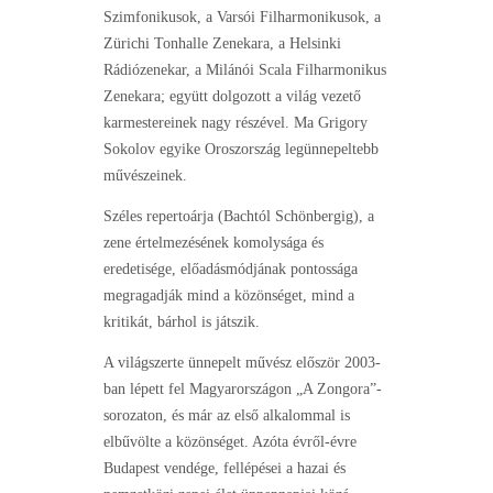
Szimfonikusok, a Varsói Filharmonikusok, a
Zürichi Tonhalle Zenekara, a Helsinki
Rádiózenekar, a Milánói Scala Filharmonikus
Zenekara; együtt dolgozott a világ vezető
karmestereinek nagy részével. Ma Grigory
Sokolov egyike Oroszország legünnepeltebb
művészeinek.
Széles repertoárja (Bachtól Schönbergig), a
zene értelmezésének komolysága és
eredetisége, előadásmódjának pontossága
megragadják mind a közönséget, mind a
kritikát, bárhol is játszik.
A világszerte ünnepelt művész először 2003-
ban lépett fel Magyarországon „A Zongora”-
sorozaton, és már az első alkalommal is
elbűvölte a közönséget. Azóta évről-évre
Budapest vendége, fellépései a hazai és