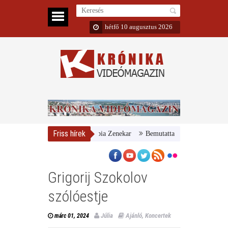
hétfő 10 augusztus 2026
Friss hírek
r Nemzeti Galéria és a Danubia Zenekar
Bemutatta 2024/25-ös évadát a 
Grigorij Szokolov
szólóestje
Júlia
Ajánló
,
Koncertek
márc 01, 2024