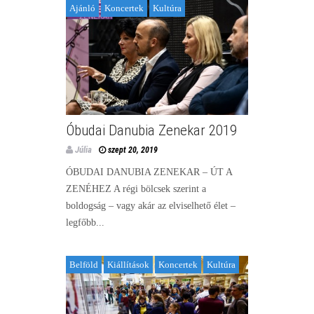
Ajánló
Koncertek
Kultúra
Óbudai Danubia Zenekar 2019
Júlia
szept 20, 2019
ÓBUDAI DANUBIA ZENEKAR – ÚT A
ZENÉHEZ A régi bölcsek szerint a
boldogság – vagy akár az elviselhető élet –
legfőbb...
Belföld
Kiállítások
Koncertek
Kultúra