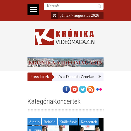
péntek 7 augusztus 2026
Friss hírek
Magyar Nemzeti Galéria és a Danubia Zenekar
Bemutatta 2024/25-ös 
KategóriaKoncertek
Ajánló
Belföld
Kiállítások
Koncertek
Kultúra