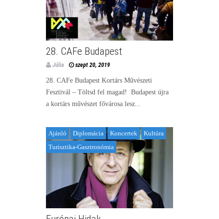
28. CAFe Budapest
Júlia
szept 20, 2019
28. CAFe Budapest Kortárs Művészeti
Fesztivál – Töltsd fel magad! Budapest újra
a kortárs művészet fővárosa lesz...
Ajánló
Diplomácia
Koncertek
Kultúra
Turisztika-Gasztronómia
Európai Hidak