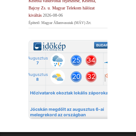
Kelebia vasútvonal fejlesztése, Kelebia,
Bajcsy Zs. u. Magyar Telekom hálózat
kiváltás
2026-08-06
Építtető: Magyar Államvasutak (MÁV) Zrt.