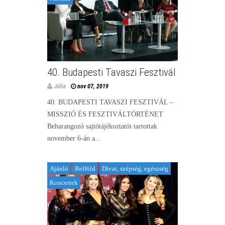
40. Budapesti Tavaszi Fesztivál
Júlia
nov 07, 2019
40. BUDAPESTI TAVASZI FESZTIVÁL –
MISSZIÓ ÉS FESZTIVÁLTÖRTÉNET
Beharangozó sajtótájékoztatót tartottak
november 6-án a...
Ajánló
Belföld
Divat, szépség, egészség
Koncertek