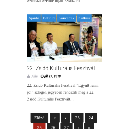
Színházi Szemle díjait Évadzáró...
Ajánló
Belföld
Koncertek
Kultúra
22. Zsidó Kulturális Fesztivál
Júlia
júl 27, 2019
22. Zsidó Kulturális Fesztivál “Együtt lenni
jó!” szlogen jegyében rendezik meg a 22.
Zsidó Kulturális Fesztivált...
Előző
«
‹
23
24
25
26
27
›
»