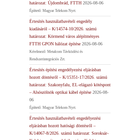
határozat: Újdombrád, FTTH
2026-08-06
Építtető: Magyar Telekom Nyrt.
Értesítés használatbavételi engedély
kiadásáról – K/14574-10/2026. számú
határozat: Körmend város alépítményes
FTTH GPON hálózat építése
2026-08-06
Kérelmező: Metalcom Távközlési és
Rendszerintegrációs Zrt.
Értesítés építési engedélyezési eljárásban
hozott döntésről – K/15351-17/2026. számú
határozat: Szakonyfalu, EL-elágazó kötéspont
– Alsószölnök optikai kábel építése
2026-08-
06
Építtető: Magyar Telekom Nyrt.
Értesítés használatbavételi engedélyezési
eljárásban hozott hatósági döntésről –
K/14067-8/2026. számú határozat: Soroksár-