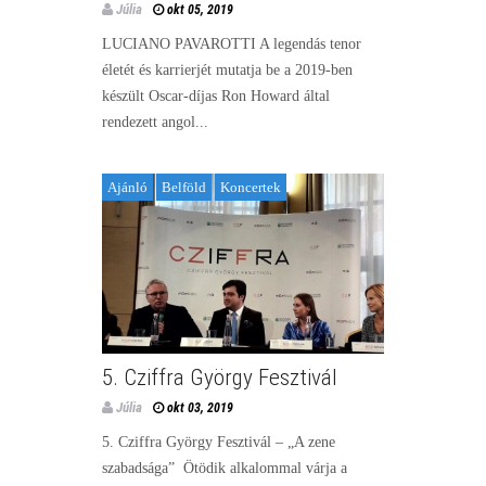
Júlia
okt 05, 2019
LUCIANO PAVAROTTI A legendás tenor
életét és karrierjét mutatja be a 2019-ben
készült Oscar-díjas Ron Howard által
rendezett angol...
Ajánló
Belföld
Koncertek
5. Cziffra György Fesztivál
Júlia
okt 03, 2019
5. Cziffra György Fesztivál – „A zene
szabadsága” Ötödik alkalommal várja a