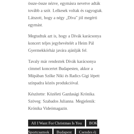
össze-össze nézve, egymásra nevetve adták
tovább a szót. Lelkesek voltak és ragyogtak.
Látszott, hogy a négy „Díva” jól megérti
egymást.
Megtudtuk azt is, hogy a Dívák karácsonya
koncert teljes jegybevételét a Heim Pál
Gyermekkórház javára ajánlják fel.
Tavaly már rendeztek Dívák karácsonya
címmel koncertet Budapesten, akkor a
Müpában Szőke Niki és Radics Gigi lépett
színpadra közös produkcióval.
Készítette: Közéleti Gazdasági Krónika.
Szöveg: Szabados Julianna. Megjelenik:
Krónika Videómagazin.
All I Want For Christmas Is You
BOK
Sportcsarnok
Budapest
Csendes éj