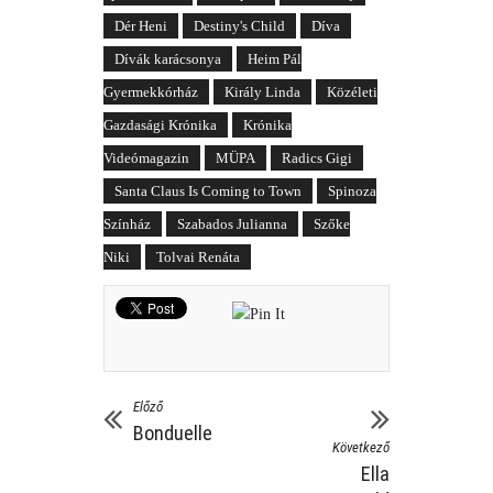
Dér Heni
Destiny's Child
Díva
Dívák karácsonya
Heim Pál
Gyermekkórház
Király Linda
Közéleti
Gazdasági Krónika
Krónika
Videómagazin
MÜPA
Radics Gigi
Santa Claus Is Coming to Town
Spinoza
Színház
Szabados Julianna
Szőke
Niki
Tolvai Renáta
Előző
Bonduelle
Következő
Ella