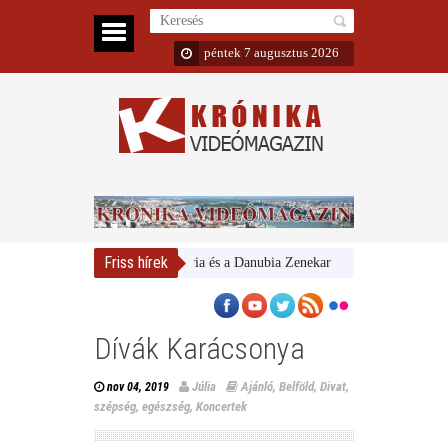
péntek 7 augusztus 2026
Friss hírek
Magyar Nemzeti Galéria és a Danubia Zenekar
Bemutatta 2024/25-
Dívák Karácsonya
Júlia
Ajánló
,
Belföld
,
Divat,
nov 04, 2019
szépség, egészség
,
Koncertek