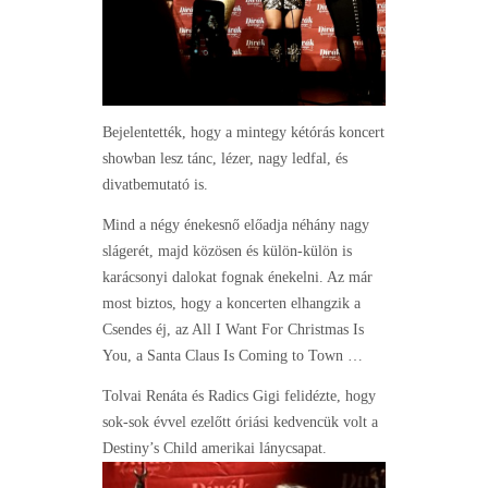
Bejelentették, hogy a mintegy kétórás koncert
showban lesz tánc, lézer, nagy ledfal, és
divatbemutató is.
Mind a négy énekesnő előadja néhány nagy
slágerét, majd közösen és külön-külön is
karácsonyi dalokat fognak énekelni. Az már
most biztos, hogy a koncerten elhangzik a
Csendes éj, az All I Want For Christmas Is
You, a Santa Claus Is Coming to Town …
Tolvai Renáta és Radics Gigi felidézte, hogy
sok-sok évvel ezelőtt óriási kedvencük volt a
Destiny’s Child amerikai lánycsapat.