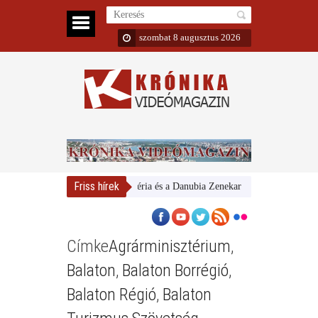
szombat 8 augusztus 2026
Friss hírek
Magyar Nemzeti Galéria és a Danubia Zenekar
Bemutatta 2024/
Címke
Agrárminisztérium
,
Balaton
,
Balaton Borrégió
,
Balaton Régió
,
Balaton