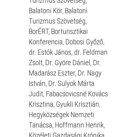
Turizmus Szövetség
,
Balatoni Kör
,
Balatoni
Turizmus Szövetség
,
BorÉRT
,
Borturisztikai
Konferencia
,
Dobosi Győző
,
dr. Estók János
,
dr. Feldman
Zsolt
,
Dr. Györe Dániel
,
Dr.
Madarász Eszter
,
Dr. Nagy
István
,
Dr. Sulyok Márta
Judit
,
Fabacsovicsné Kovács
Krisztina
,
Gyukli Krisztián
,
Hegyközségek Nemzeti
Tanácsa
,
Hoffmann Henrik
,
Közéleti Gazdasági Krónika
,