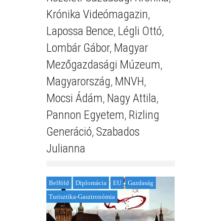
Krónika Videómagazin
,
Lapossa Bence
,
Légli Ottó
,
Lombár Gábor
,
Magyar
Mezőgazdasági Múzeum
,
Magyarország
,
MNVH
,
Mocsi Ádám
,
Nagy Attila
,
Pannon Egyetem
,
Rizling
Generáció
,
Szabados
Julianna
Belföld
Diplomácia
EU
Gazdaság
Turisztika-Gasztronómia