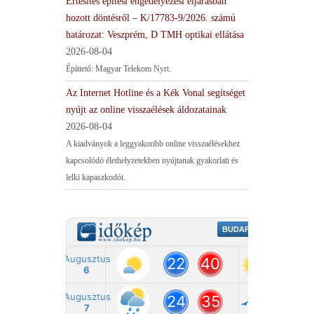
Értesítés építési engedélyezési eljárásban
hozott döntésről – K/17783-9/2026. számú
határozat: Veszprém, D TMH optikai ellátása
2026-08-04
Építtető: Magyar Telekom Nyrt.
Az Internet Hotline és a Kék Vonal segítséget
nyújt az online visszaélések áldozatainak
2026-08-04
A kiadványok a leggyakoribb online visszaélésekhez
kapcsolódó élethelyzetekben nyújtanak gyakorlati és
lelki kapaszkodót.