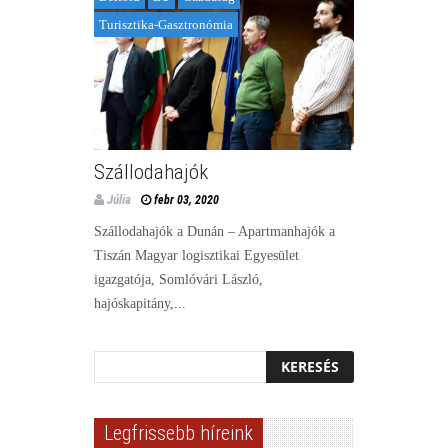
Turisztika-Gasztronómia
Szállodahajók
Júlia
febr 03, 2020
Szállodahajók a Dunán – Apartmanhajók a
Tiszán Magyar logisztikai Egyesület
igazgatója, Somlóvári László,
hajóskapitány,...
Legfrissebb híreink