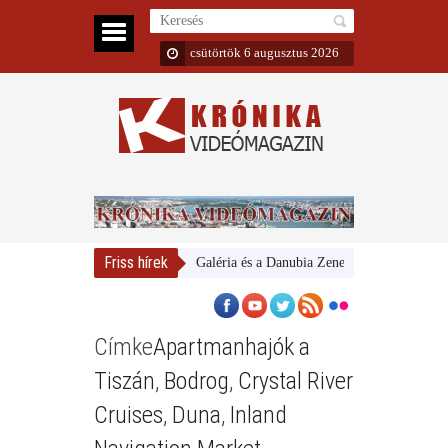
csütörtök 6 augusztus 2026
Friss hírek
Magyar Nemzeti Galéria és a Danubia Zenekar
Bemutatta 2
Címke
Apartmanhajók a
Tiszán
,
Bodrog
,
Crystal River
Cruises
,
Duna
,
Inland