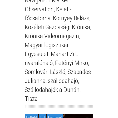
Navigation Market
Observation
,
Keleti-
főcsatorna
,
Környey Balázs
,
Közéleti Gazdasági Krónika
,
Krónika Videómagazin
,
Magyar logisztikai
Egyesület
,
Mahart Zrt.
,
nyaralóhajó
,
Petényi Mirkó
,
Somlóvári László
,
Szabados
Julianna
,
szállodahajó
,
Szállodahajók a Dunán
,
Tisza
Belföld
EU
Gazdaság