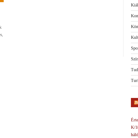
Kiál
Kon
Kön
k
s,
Kul
Spo
Szí
Tud
Tur
Érte
K/1
háló