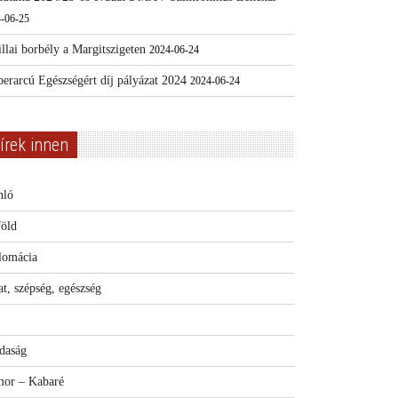
-06-25
llai borbély a Margitszigeten
2024-06-24
erarcú Egészségért díj pályázat 2024
2024-06-24
írek innen
nló
föld
lomácia
t, szépség, egészség
daság
or – Kabaré