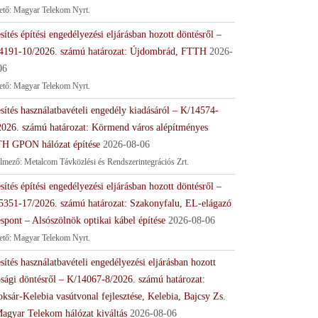
tető: Magyar Telekom Nyrt.
sítés építési engedélyezési eljárásban hozott döntésről –
4191-10/2026. számú határozat: Újdombrád, FTTH
2026-
06
tető: Magyar Telekom Nyrt.
sítés használatbavételi engedély kiadásáról – K/14574-
2026. számú határozat: Körmend város alépítményes
H GPON hálózat építése
2026-08-06
lmező: Metalcom Távközlési és Rendszerintegrációs Zrt.
sítés építési engedélyezési eljárásban hozott döntésről –
5351-17/2026. számú határozat: Szakonyfalu, EL-elágazó
spont – Alsószölnök optikai kábel építése
2026-08-06
tető: Magyar Telekom Nyrt.
sítés használatbavételi engedélyezési eljárásban hozott
ósági döntésről – K/14067-8/2026. számú határozat:
ksár-Kelebia vasútvonal fejlesztése, Kelebia, Bajcsy Zs.
Magyar Telekom hálózat kiváltás
2026-08-06