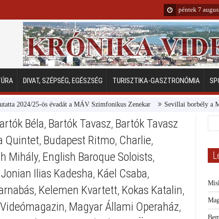
péntek 7 augus
TÚRA
DIVAT, SZÉPSÉG, EGÉSZSÉG
TURISZTIKA-GASZTRONÓMIA
SP
a 2024/25-ös évadát a MÁV Szimfonikus Zenekar
Sevillai borbély a Margi
artók Béla
,
Bartók Tavasz
,
Bartók Tavasz
a Quintet
,
Budapest Ritmo
,
Charlie
,
L
h Mihály
,
English Baroque Soloists
,
,
Jonian Ilias Kadesha
,
Káel Csaba
,
Mis
arnabás
,
Kelemen Kvartett
,
Kokas Katalin
,
Mag
 Videómagazin
,
Magyar Állami Operaház
,
Bem