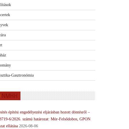
lítások
certek
yvek
túra
rt
nház
omány
isztika-Gasztronómia
NMHH
sítés építési engedélyezési eljárásban hozott döntésről –
8719-6/2026. számú határozat: Mór-Felsődobos, GPON
zat ellátása
2026-08-06