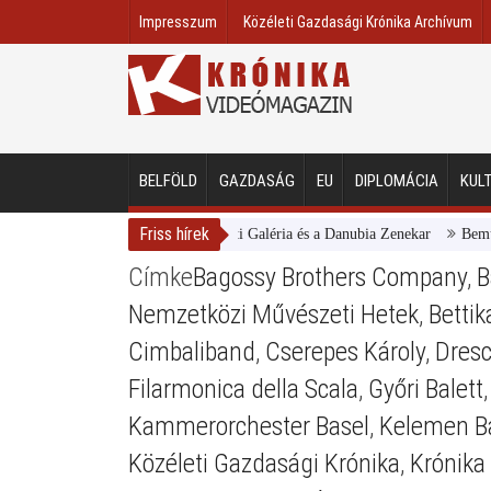
Impresszum
Közéleti Gazdasági Krónika Archívum
BELFÖLD
GAZDASÁG
EU
DIPLOMÁCIA
KUL
Friss hírek
Magyar Nemzeti Galéria és a Danubia Zenekar
Bemutatt
Címke
Bagossy Brothers Company
,
B
Nemzetközi Művészeti Hetek
,
Bettik
Cimbaliband
,
Cserepes Károly
,
Dresc
Filarmonica della Scala
,
Győri Balett
Kammerorchester Basel
,
Kelemen B
Közéleti Gazdasági Krónika
,
Krónika