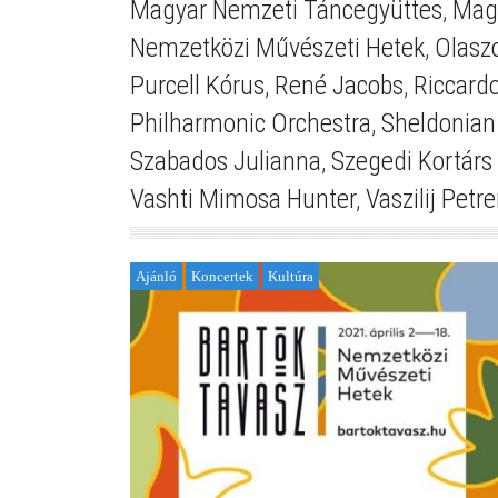
Magyar Nemzeti Táncegyüttes
,
Mag
Nemzetközi Művészeti Hetek
,
Olasz
Purcell Kórus
,
René Jacobs
,
Riccardo
Philharmonic Orchestra
,
Sheldonian
Szabados Julianna
,
Szegedi Kortárs 
Vashti Mimosa Hunter
,
Vaszilij Petr
Ajánló
Koncertek
Kultúra