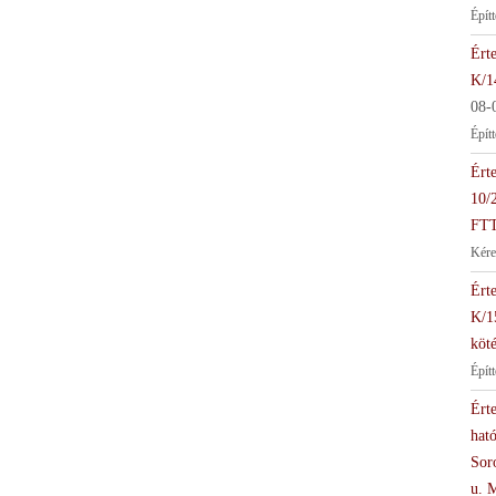
Épít
Érte
K/1
08-
Épít
Érte
10/
FTT
Kére
Érte
K/1
köté
Épít
Érte
hat
Soro
u. 