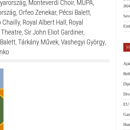
yarország
,
Monteverdi Choir
,
MÜPA
,
2024
ország
,
Orfeo Zenekar
,
Pécsi Balett
,
Sevi
 Chailly
,
Royal Albert Hall
,
Royal
Emb
 Theatre
,
Sir John Eliot Gardiner
,
Balett
,
Tárkány Művek
,
Vashegyi György
,
H
enko
Ajá
Bel
Dip
Diva
EU
Gaz
Hum