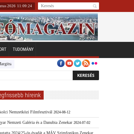
ztus 2026
11
:
09
:
25
ORT
TUDOMÁNY
tszigeten
Emberarcú Egészségért díj pályázat 2024
Kertész/Kópiák
egfrissebb híreink
kolci Nemzetközi Filmfesztivál
2024-08-12
yar Nemzeti Galéria és a Danubia Zenekar
2024-07-02
utatta 2024/25-ös évadát a MÁV Szimfonikus Zenekar