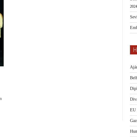
2024
Sevi
Emb
H
Ajá
Bel
Dip
n
Diva
EU
Gaz
Hum