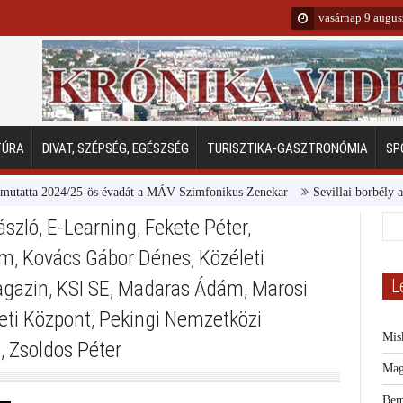
vasárnap 9 augus
TÚRA
DIVAT, SZÉPSÉG, EGÉSZSÉG
TURISZTIKA-GASZTRONÓMIA
SP
ta 2024/25-ös évadát a MÁV Szimfonikus Zenekar
Sevillai borbély a Mar
ászló
,
E-Learning
,
Fekete Péter
,
em
,
Kovács Gábor Dénes
,
Közéleti
L
agazin
,
KSI SE
,
Madaras Ádám
,
Marosi
ti Központ
,
Pekingi Nemzetközi
Mis
a
,
Zsoldos Péter
Mag
Bem