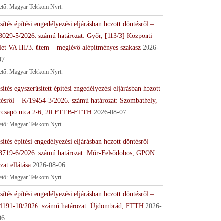
tető: Magyar Telekom Nyrt.
sítés építési engedélyezési eljárásban hozott döntésről –
8029-5/2026. számú határozat: Győr, [113/3] Központi
let VA III/3. ütem – meglévő alépítményes szakasz
2026-
07
tető: Magyar Telekom Nyrt.
sítés egyszerűsített építési engedélyezési eljárásban hozott
tésről – K/19454-3/2026. számú határozat: Szombathely,
rcsapó utca 2-6, 20 FTTB-FTTH
2026-08-07
tető: Magyar Telekom Nyrt.
sítés építési engedélyezési eljárásban hozott döntésről –
8719-6/2026. számú határozat: Mór-Felsődobos, GPON
zat ellátása
2026-08-06
tető: Magyar Telekom Nyrt.
sítés építési engedélyezési eljárásban hozott döntésről –
4191-10/2026. számú határozat: Újdombrád, FTTH
2026-
06