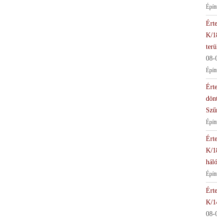
Épít
Érte
K/1
terü
08-
Épít
Érte
dön
Szű
Épít
Érte
K/1
háló
Épít
Érte
K/1
08-