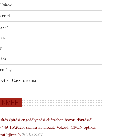
lítások
certek
yvek
túra
rt
nház
omány
isztika-Gasztronómia
NMHH
sítés építési engedélyezési eljárásban hozott döntésről –
7449-15/2026. számú határozat: Vekerd, GPON optikai
zatfejlesztés
2026-08-07