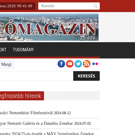
ztus 2026
09
:
41
:
50
ORT
TUDOMÁNY
gitszigeten
Emberarcú Egészségért díj pályázat 2024
Kertész/Kópiák
egfrissebb híreink
kolci Nemzetközi Filmfesztivál
2024-08-12
yar Nemzeti Galéria és a Danubia Zenekar
2024-07-02
utatta 2024/25-ös évadát a MÁV Szimfonikus Zenekar