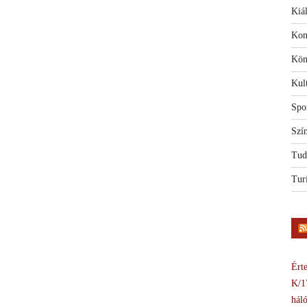
Kiál
Kon
Kön
Kul
Spo
Szí
Tud
Tur
Érte
K/1
háló