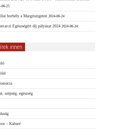
-06-25
llai borbély a Margitszigeten
2024-06-24
erarcú Egészségért díj pályázat 2024
2024-06-24
írek innen
nló
föld
lomácia
t, szépség, egészség
daság
or – Kabaré