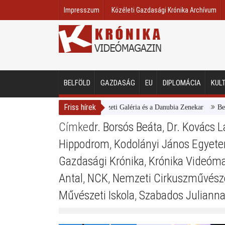
Impresszum
Közéleti Gazdasági Krónika Archívum
BELFÖLD
GAZDASÁG
EU
DIPLOMÁCIA
KUL
Friss hírek
Magyar Nemzeti Galéria és a Danubia Zenekar
Bemutat
Címke
dr. Borsós Beáta
,
Dr. Kovács L
Hippodrom
,
Kodolányi János Egyet
Gazdasági Krónika
,
Krónika Videóm
Antal
,
NCK
,
Nemzeti Cirkuszművésze
Művészeti Iskola
,
Szabados Juliann