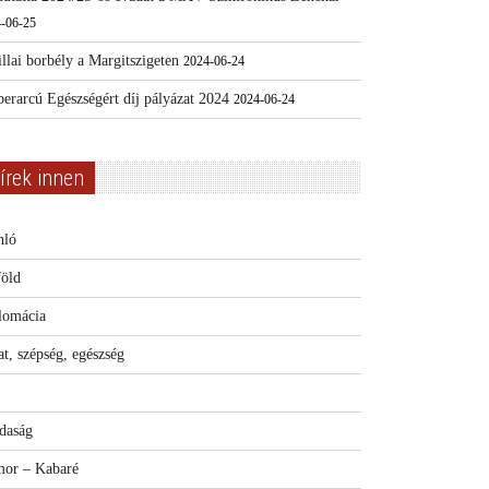
-06-25
llai borbély a Margitszigeten
2024-06-24
erarcú Egészségért díj pályázat 2024
2024-06-24
írek innen
nló
föld
lomácia
t, szépség, egészség
daság
or – Kabaré