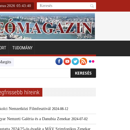
ztus 2026
05
:
43
:
41
ORT
TUDOMÁNY
tszigeten
Emberarcú Egészségért díj pályázat 2024
Kertész/Kópiák
egfrissebb híreink
kolci Nemzetközi Filmfesztivál
2024-08-12
yar Nemzeti Galéria és a Danubia Zenekar
2024-07-02
utatta 2024/25-ös évadát a MÁV Szimfonikus Zenekar