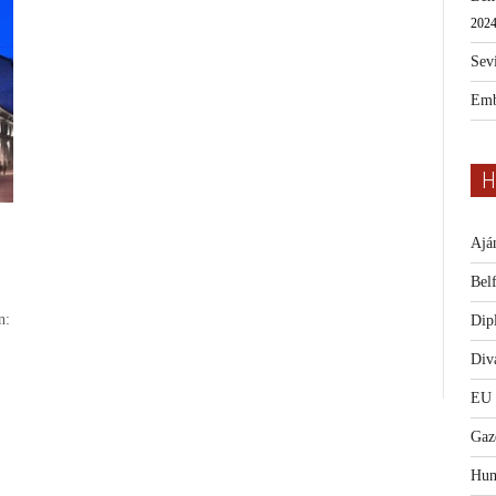
2024
Sevi
Emb
H
Ajá
Bel
n:
Dip
Diva
EU
Gaz
Hum