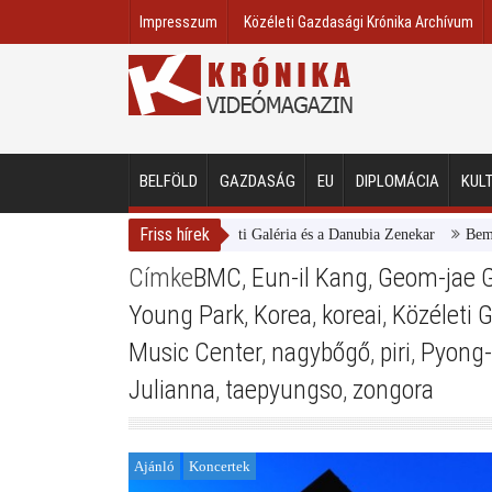
Impresszum
Közéleti Gazdasági Krónika Archívum
BELFÖLD
GAZDASÁG
EU
DIPLOMÁCIA
KUL
Friss hírek
Magyar Nemzeti Galéria és a Danubia Zenekar
Bemutatt
Címke
BMC
,
Eun-il Kang
,
Geom-jae 
Young Park
,
Korea
,
koreai
,
Közéleti 
Music Center
,
nagybőgő
,
piri
,
Pyong-
Julianna
,
taepyungso
,
zongora
Ajánló
Koncertek