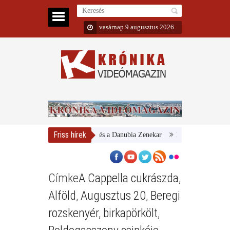
vasárnap 9 augusztus 2026
Friss hírek
Magyar Nemzeti Galéria és a Danubia Zenekar
Bemutatta 2024/25-ös
Címke
A Cappella cukrászda
,
Alföld
,
Augusztus 20
,
Beregi
rozskenyér
,
birkapörkölt
,