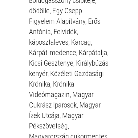
Boldogasszony csipkéje
,
dödölle
,
Egy Csepp
Figyelem Alapítvány
,
Erős
Antónia
,
Felvidék
,
káposztaleves
,
Karcag
,
Kárpát-medence
,
Kárpátalja
,
Kicsi Gesztenye
,
Királybúzás
kenyér
,
Közéleti Gazdasági
Krónika
,
Krónika
Videómagazin
,
Magyar
Cukrász Iparosok
,
Magyar
Ízek Utcája
,
Magyar
Pékszövetség
,
Magyarország cukormentes