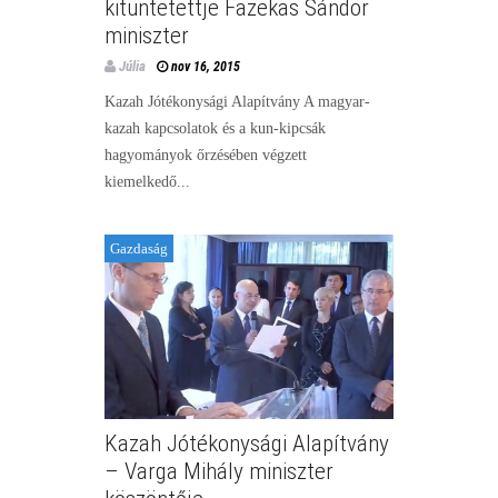
kitüntetettje Fazekas Sándor
miniszter
Júlia
nov 16, 2015
Kazah Jótékonysági Alapítvány A magyar-
kazah kapcsolatok és a kun-kipcsák
hagyományok őrzésében végzett
kiemelkedő...
Gazdaság
Kazah Jótékonysági Alapítvány
– Varga Mihály miniszter