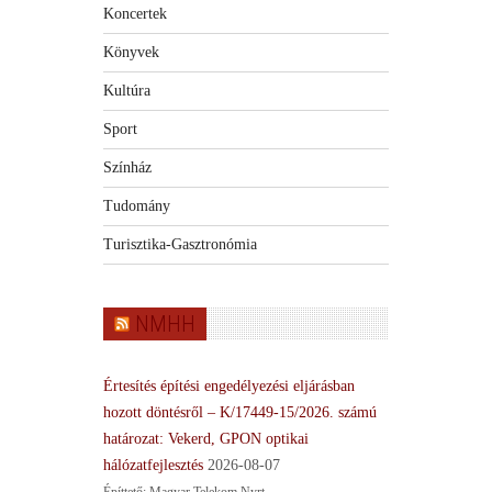
Koncertek
Könyvek
Kultúra
Sport
Színház
Tudomány
Turisztika-Gasztronómia
NMHH
Értesítés építési engedélyezési eljárásban
hozott döntésről – K/17449-15/2026. számú
határozat: Vekerd, GPON optikai
hálózatfejlesztés
2026-08-07
Építtető: Magyar Telekom Nyrt.