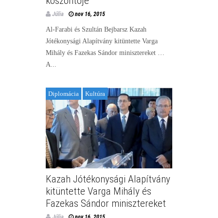
köszöntője
Júlia
nov 16, 2015
Al-Farabi és Szultán Bejbarsz Kazah
Jótékonysági Alapítvány kitüntette Varga
Mihály és Fazekas Sándor minisztereket …
A...
Diplomácia
Kultúra
Kazah Jótékonysági Alapítvány
kitüntette Varga Mihály és
Fazekas Sándor minisztereket
Júlia
nov 16, 2015