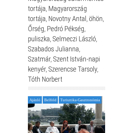
tortája
,
Magyarország
tortája
,
Novotny Antal
,
öhön
,
Őrség
,
Pedró Pékség
,
puliszka
,
Selmeczi László
,
Szabados Julianna
,
Szatmár
,
Szent István-napi
kenyér
,
Szerencse Tarsoly
,
Tóth Norbert
Ajánló
Belföld
Turisztika-Gasztronómia