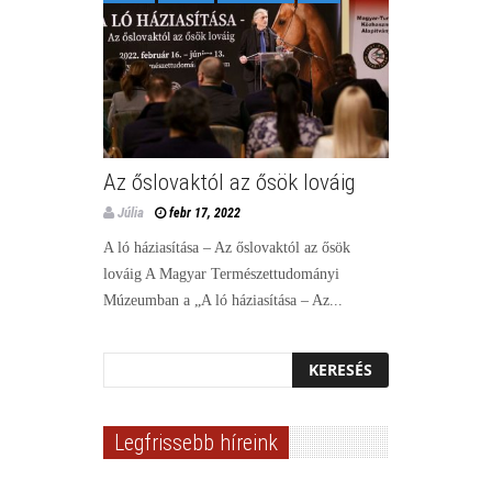
Az őslovaktól az ősök lováig
Júlia
febr 17, 2022
A ló háziasítása – Az őslovaktól az ősök
lováig A Magyar Természettudományi
Múzeumban a „A ló háziasítása – Az...
Legfrissebb híreink