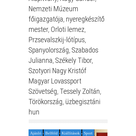
Nemzeti Múzeum
főigazgatója
,
nyeregkészítő
mester
,
Orloti lemez
,
Przsevalszkij-lótípus
,
Spanyolország
,
Szabados
Julianna
,
Székely Tibor
,
Szotyori Nagy Kristóf
Magyar Lovassport
Szövetség
,
Tessely Zoltán
,
Törökország
,
üzbegisztáni
hun
Ajánló
Belföld
Kiállítások
Sport