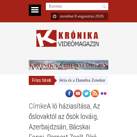
szombat 8 augusztus 2026
Friss hírek
Magyar Nemzeti Galéria és a Danubia Zenekar
Bemutatta 2024
Címke
A ló háziasítása
,
Az
őslovaktól az ősök lováig
,
Azerbajdzsán
,
Bácskai