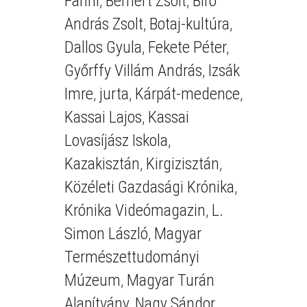
Fanni
,
Bernert Zsolt
,
Bíró
András Zsolt
,
Botaj-kultúra
,
Dallos Gyula
,
Fekete Péter
,
Győrffy Villám András
,
Izsák
Imre
,
jurta
,
Kárpát-medence
,
Kassai Lajos
,
Kassai
Lovasíjász Iskola
,
Kazakisztán
,
Kirgizisztán
,
Közéleti Gazdasági Krónika
,
Krónika Videómagazin
,
L.
Simon László
,
Magyar
Természettudományi
Múzeum
,
Magyar Turán
Alapítvány
,
Nagy Sándor
,