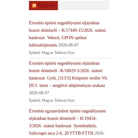
NMHH
Értesítés építési engedélyezési eljárásban
hozott döntésről – K/17449-15/2026. számú
határozat: Vekerd, GPON optikai
hálózatfejlesztés
2026-08-07
Építtető: Magyar Telekom Nyrt.
Értesítés építési engedélyezési eljárásban
hozott döntésről –K/18029-5/2026. számú
határozat: Győr, [113/3] Központi terület VA
III/3. ütem – meglévő alépítményes szakasz
2026-08-07
Építtető: Magyar Telekom Nyrt.
Értesítés egyszerűsített építési engedélyezési
eljárásban hozott döntésről – K/19454-
3/2026. számú határozat: Szombathely,
Szűrcsapó utca 2-6, 20 FTTB-FTTH
2026-