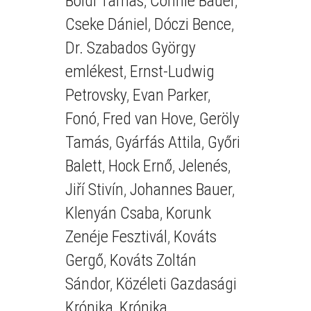
Boldi Tamás
,
Connie Bauer
,
Cseke Dániel
,
Dóczi Bence
,
Dr. Szabados György
emlékest
,
Ernst-Ludwig
Petrovsky
,
Evan Parker
,
Fonó
,
Fred van Hove
,
Geröly
Tamás
,
Gyárfás Attila
,
Győri
Balett
,
Hock Ernő
,
Jelenés
,
Jiří Stivín
,
Johannes Bauer
,
Klenyán Csaba
,
Korunk
Zenéje Fesztivál
,
Kováts
Gergő
,
Kováts Zoltán
Sándor
,
Közéleti Gazdasági
Krónika
,
Krónika