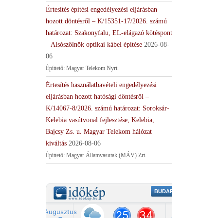
Értesítés építési engedélyezési eljárásban
hozott döntésről – K/15351-17/2026. számú
határozat: Szakonyfalu, EL-elágazó kötéspont
– Alsószölnök optikai kábel építése
2026-08-
06
Építtető: Magyar Telekom Nyrt.
Értesítés használatbavételi engedélyezési
eljárásban hozott hatósági döntésről –
K/14067-8/2026. számú határozat: Soroksár-
Kelebia vasútvonal fejlesztése, Kelebia,
Bajcsy Zs. u. Magyar Telekom hálózat
kiváltás
2026-08-06
Építtető: Magyar Államvasutak (MÁV) Zrt.