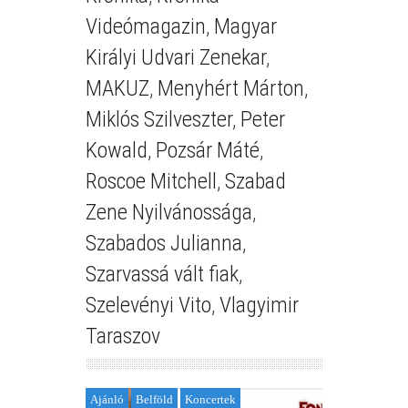
Videómagazin
,
Magyar
Királyi Udvari Zenekar
,
MAKUZ
,
Menyhért Márton
,
Miklós Szilveszter
,
Peter
Kowald
,
Pozsár Máté
,
Roscoe Mitchell
,
Szabad
Zene Nyilvánossága
,
Szabados Julianna
,
Szarvassá vált fiak
,
Szelevényi Vito
,
Vlagyimir
Taraszov
Ajánló
Belföld
Koncertek