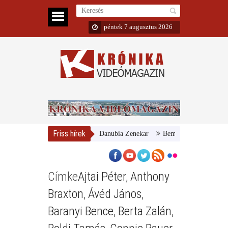
péntek 7 augusztus 2026
Friss hírek
Magyar Nemzeti Galéria és a Danubia Zenekar
Bemutatta 2024/25-ös év
Címke
Ajtai Péter
,
Anthony
Braxton
,
Ávéd János
,
Baranyi Bence
,
Berta Zalán
,