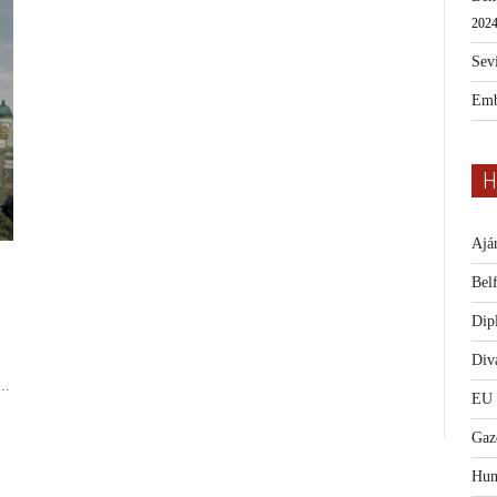
2024
Sevi
Emb
H
Ajá
Bel
Dip
Diva
..
EU
Gaz
Hum