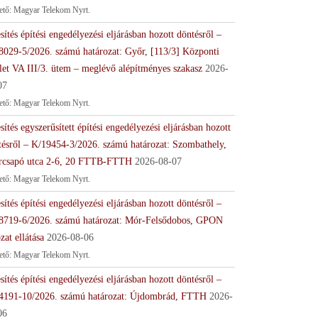
tető: Magyar Telekom Nyrt.
sítés építési engedélyezési eljárásban hozott döntésről –
8029-5/2026. számú határozat: Győr, [113/3] Központi
let VA III/3. ütem – meglévő alépítményes szakasz
2026-
07
tető: Magyar Telekom Nyrt.
sítés egyszerűsített építési engedélyezési eljárásban hozott
tésről – K/19454-3/2026. számú határozat: Szombathely,
rcsapó utca 2-6, 20 FTTB-FTTH
2026-08-07
tető: Magyar Telekom Nyrt.
sítés építési engedélyezési eljárásban hozott döntésről –
8719-6/2026. számú határozat: Mór-Felsődobos, GPON
zat ellátása
2026-08-06
tető: Magyar Telekom Nyrt.
sítés építési engedélyezési eljárásban hozott döntésről –
4191-10/2026. számú határozat: Újdombrád, FTTH
2026-
06