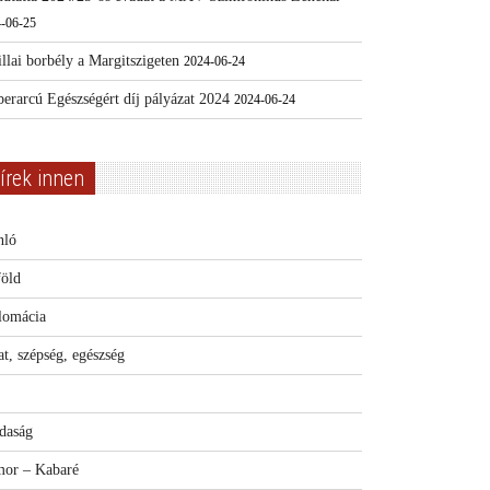
-06-25
llai borbély a Margitszigeten
2024-06-24
erarcú Egészségért díj pályázat 2024
2024-06-24
írek innen
nló
föld
lomácia
t, szépség, egészség
daság
or – Kabaré