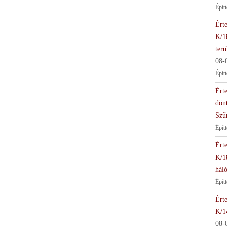
Épít
Érte
K/1
terü
08-
Épít
Érte
dön
Szű
Épít
Érte
K/1
háló
Épít
Érte
K/1
08-