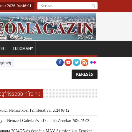
ztus 2026
04
:
46
:
01
ORT
TUDOMÁNY
zigeten
Emberarcú Egészségért díj pályázat 2024
Kertész/Kópiák
T
egfrissebb híreink
kolci Nemzetközi Filmfesztivál
2024-08-12
yar Nemzeti Galéria és a Danubia Zenekar
2024-07-02
utatta 2024/25-ös évadát a MÁV Szimfonikus Zenekar