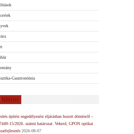
lítások
certek
yvek
túra
rt
nház
omány
isztika-Gasztronómia
NMHH
sítés építési engedélyezési eljárásban hozott döntésről –
7449-15/2026. számú határozat: Vekerd, GPON optikai
zatfejlesztés
2026-08-07