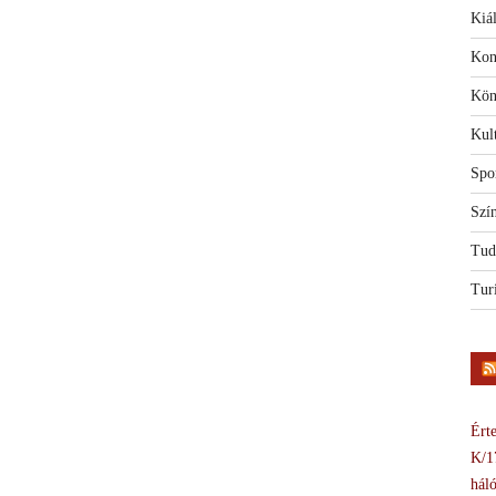
Kiál
Kon
Kön
Kul
Spo
Szí
Tud
Tur
Érte
K/1
háló