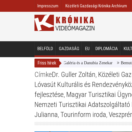
Impresszum
Közéleti Gazdasági Krónika Archívum
BELFÖLD
GAZDASÁG
EU
DIPLOMÁCIA
KUL
Friss hírek
Magyar Nemzeti Galéria és a Danubia Zenekar
Bemutatta 
Címke
Dr. Guller Zoltán
,
Közéleti Gaz
Lóvasút Kulturális és Rendezvénykö
fejlesztése
,
Magyar Turisztikai Ügy
Nemzeti Turisztikai Adatszolgáltató
Julianna
,
Tourinform iroda
,
Veszpr