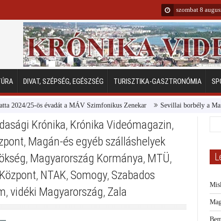
szombat 8 augus
TÚRA
DIVAT, SZÉPSÉG, EGÉSZSÉG
TURISZTIKA-GASZTRONÓMIA
SP
2024/25-ös évadát a MÁV Szimfonikus Zenekar
Sevillai borbély a Margits
dasági Krónika
,
Krónika Videómagazin
,
zpont
,
Magán-és egyéb szálláshelyek
L
nökség
,
Magyarország Kormánya
,
MTÜ
,
 Központ
,
NTAK
,
Somogy
,
Szabados
Mis
ém
,
vidéki Magyarország
,
Zala
Mag
Bem