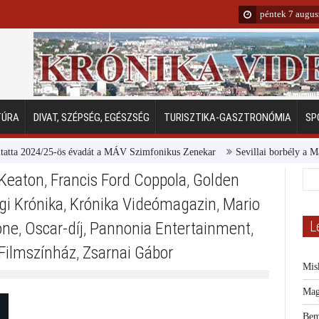
péntek 7 augus
TÚRA
DIVAT, SZÉPSÉG, EGÉSZSÉG
TURISZTIKA-GASZTRONÓMIA
SP
 2024/25-ös évadát a MÁV Szimfonikus Zenekar
Sevillai borbély a Margit
 Keaton
,
Francis Ford Coppola
,
Golden
gi Krónika
,
Krónika Videómagazin
,
Mario
L
one
,
Oscar-díj
,
Pannonia Entertainment
,
Filmszínház
,
Zsarnai Gábor
Mis
Mag
Bem