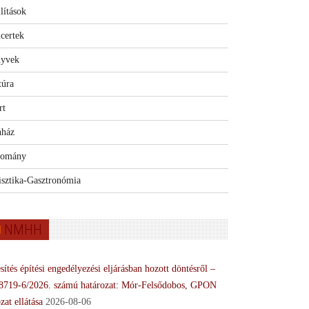
lítások
certek
yvek
túra
rt
nház
omány
isztika-Gasztronómia
NMHH
sítés építési engedélyezési eljárásban hozott döntésről –
8719-6/2026. számú határozat: Mór-Felsődobos, GPON
zat ellátása
2026-08-06