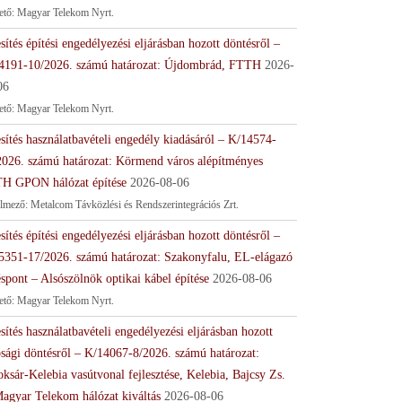
tető: Magyar Telekom Nyrt.
sítés építési engedélyezési eljárásban hozott döntésről –
4191-10/2026. számú határozat: Újdombrád, FTTH
2026-
06
tető: Magyar Telekom Nyrt.
sítés használatbavételi engedély kiadásáról – K/14574-
2026. számú határozat: Körmend város alépítményes
H GPON hálózat építése
2026-08-06
lmező: Metalcom Távközlési és Rendszerintegrációs Zrt.
sítés építési engedélyezési eljárásban hozott döntésről –
5351-17/2026. számú határozat: Szakonyfalu, EL-elágazó
spont – Alsószölnök optikai kábel építése
2026-08-06
tető: Magyar Telekom Nyrt.
sítés használatbavételi engedélyezési eljárásban hozott
ósági döntésről – K/14067-8/2026. számú határozat:
ksár-Kelebia vasútvonal fejlesztése, Kelebia, Bajcsy Zs.
Magyar Telekom hálózat kiváltás
2026-08-06