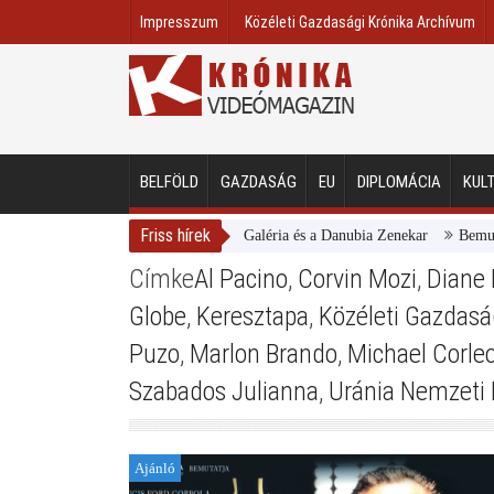
Impresszum
Közéleti Gazdasági Krónika Archívum
BELFÖLD
GAZDASÁG
EU
DIPLOMÁCIA
KUL
Friss hírek
Magyar Nemzeti Galéria és a Danubia Zenekar
Bemutatta
Címke
Al Pacino
,
Corvin Mozi
,
Diane
Globe
,
Keresztapa
,
Közéleti Gazdasá
Puzo
,
Marlon Brando
,
Michael Corle
Szabados Julianna
,
Uránia Nemzeti 
Ajánló