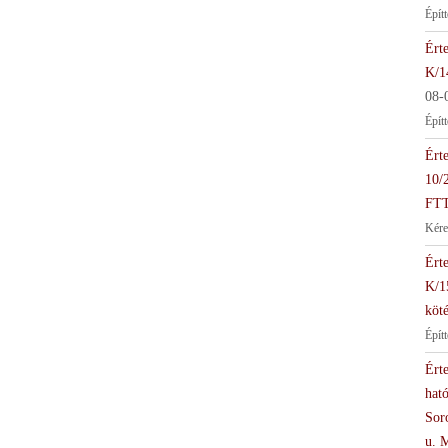
Épít
Érte
K/1
08-
Épít
Érte
10/
FTT
Kére
Érte
K/1
köté
Épít
Érte
hat
Soro
u. 