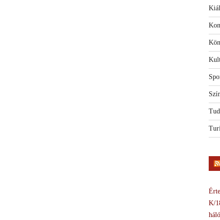
Kiál
Kon
Kön
Kul
Spo
Szí
Tud
Tur
Érte
K/1
háló