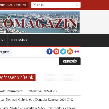
ztus 2026
13
:
09
:
50
ORT
TUDOMÁNY
szigeten
Emberarcú Egészségért díj pályázat 2024
Kertész/Kópiák
egfrissebb híreink
kolci Nemzetközi Filmfesztivál
2024-08-12
yar Nemzeti Galéria és a Danubia Zenekar
2024-07-02
utatta 2024/25-ös évadát a MÁV Szimfonikus Zenekar