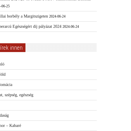
-06-25
llai borbély a Margitszigeten
2024-06-24
erarcú Egészségért díj pályázat 2024
2024-06-24
írek innen
nló
föld
lomácia
t, szépség, egészség
daság
or – Kabaré