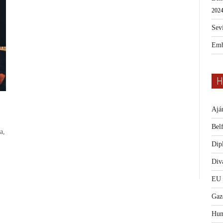
2024
Sevi
Emb
H
Ajá
Bel
a,
Dip
Diva
EU
Gaz
Hum