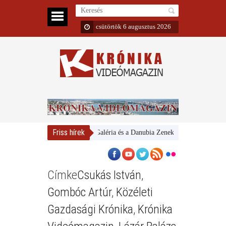
csütörtök 6 augusztus 2026
Friss hírek
Magyar Nemzeti Galéria és a Danubia Zenekar
Bemutatta 20
Címke
Csukás István
,
Gombóc Artúr
,
Közéleti
Gazdasági Krónika
,
Krónika