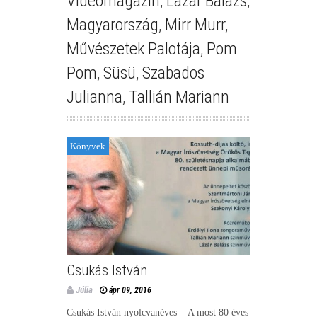
Videómagazin
,
Lázár Balázs
,
Magyarország
,
Mirr Murr
,
Művészetek Palotája
,
Pom
Pom
,
Süsü
,
Szabados
Julianna
,
Tallián Mariann
Könyvek
Csukás István
Júlia
ápr 09, 2016
Csukás István nyolcvanéves – A most 80 éves