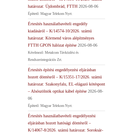
határozat: Újdombrád, FTTH
2026-08-06
Építtető: Magyar Telekom Nyrt.
Értesítés használatbavételi engedély
kiadásáról – K/14574-10/2026. számú
határozat: Körmend város alépítményes
FTTH GPON hálózat építése
2026-08-06
Kérelmező: Metalcom Távközlési és
Rendszerintegrációs Zrt.
Értesítés építési engedélyezési eljárásban
hozott döntésről – K/15351-17/2026. számú
határozat: Szakonyfalu, EL-elágazó kötéspont
– Alsószölnök optikai kábel építése
2026-08-
06
Építtető: Magyar Telekom Nyrt.
Értesítés használatbavételi engedélyezési
eljárásban hozott hatósági döntésről –
K/14067-8/2026. számú határozat: Soroksár-