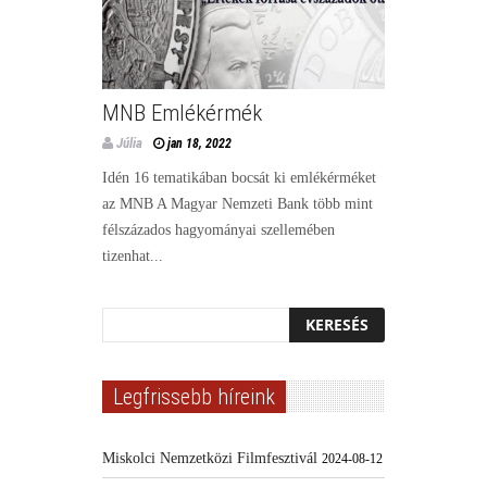
MNB Emlékérmék
Júlia
jan 18, 2022
Idén 16 tematikában bocsát ki emlékérméket
az MNB A Magyar Nemzeti Bank több mint
félszázados hagyományai szellemében
tizenhat...
Legfrissebb híreink
Miskolci Nemzetközi Filmfesztivál
2024-08-12