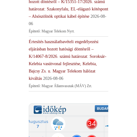
hozott döntésről – K/15351-17/2026. számú
határozat: Szakonyfalu, EL-elágazó kötéspont
– Alsószölnök optikai kábel építése
2026-08-
06
Építtető: Magyar Telekom Nyrt.
Értesítés használatbavételi engedélyezési
eljárásban hozott hatósági döntésről –
K/14067-8/2026. számú határozat: Soroksár-
Kelebia vasútvonal fejlesztése, Kelebia,
Bajcsy Zs. u. Magyar Telekom hálózat
kiváltás
2026-08-06
Építtető: Magyar Államvasutak (MÁV) Zrt.