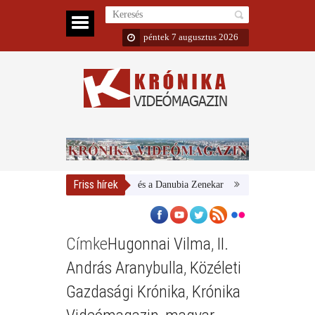
péntek 7 augusztus 2026
Friss hírek
Magyar Nemzeti Galéria és a Danubia Zenekar
Bemutatta 2024/25-
Címke
Hugonnai Vilma
,
II.
András Aranybulla
,
Közéleti
Gazdasági Krónika
,
Krónika