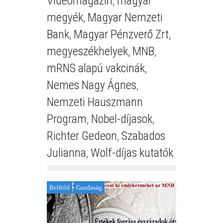
Videómagazin
,
magyar
megyék
,
Magyar Nemzeti
Bank
,
Magyar Pénzverő Zrt
,
megyeszékhelyek
,
MNB
,
mRNS alapú vakcinák
,
Nemes Nagy Ágnes
,
Nemzeti Hauszmann
Program
,
Nobel-díjasok
,
Richter Gedeon
,
Szabados
Julianna
,
Wolf-díjas kutatók
Belföld
Gazdaság