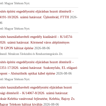
tető: Magyar Telekom Nyrt.
sítés építési engedélyezési eljárásban hozott döntésről –
4191-10/2026. számú határozat: Újdombrád, FTTH
2026-
06
tető: Magyar Telekom Nyrt.
sítés használatbavételi engedély kiadásáról – K/14574-
2026. számú határozat: Körmend város alépítményes
H GPON hálózat építése
2026-08-06
lmező: Metalcom Távközlési és Rendszerintegrációs Zrt.
sítés építési engedélyezési eljárásban hozott döntésről –
5351-17/2026. számú határozat: Szakonyfalu, EL-elágazó
spont – Alsószölnök optikai kábel építése
2026-08-06
tető: Magyar Telekom Nyrt.
sítés használatbavételi engedélyezési eljárásban hozott
ósági döntésről – K/14067-8/2026. számú határozat:
ksár-Kelebia vasútvonal fejlesztése, Kelebia, Bajcsy Zs.
Magyar Telekom hálózat kiváltás
2026-08-06