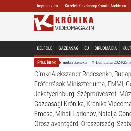
Impresszum
Közéleti Gazdasági Krónika Archívum
BELFÖLD
GAZDASÁG
EU
DIPLOMÁCIA
KUL
Friss hírek
Magyar Nemzeti Galéria és a Danubia Zenekar
Bemutatta 2024/25-ös év
Címke
Alekszandr Rodcsenko
,
Budap
Erőforrások Minisztériuma
,
EMMI
,
G
Jekatyerinburgi Szépművészeti M
Gazdasági Krónika
,
Krónika Videóm
Emese
,
Mihail Larionov
,
Natalja Gon
Orosz avantgárd
,
Oroszország
,
Szab