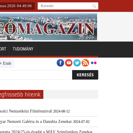
ztus 2026
04
:
49
:
07
ORT
TUDOMÁNY
erarcú Egészségért díj pályázat 2024
Kertész/Kópiák
Továbbképzést i
egfrissebb híreink
kolci Nemzetközi Filmfesztivál
2024-08-12
yar Nemzeti Galéria és a Danubia Zenekar
2024-07-02
utatta 2024/25-ös évadát a MÁV Szimfonikus Zenekar