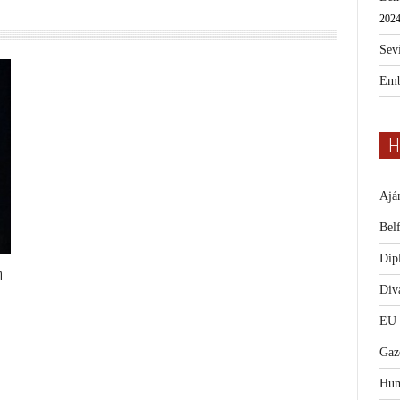
2024
Sevi
Emb
H
Ajá
Bel
Dip
n
Diva
EU
Gaz
Hum