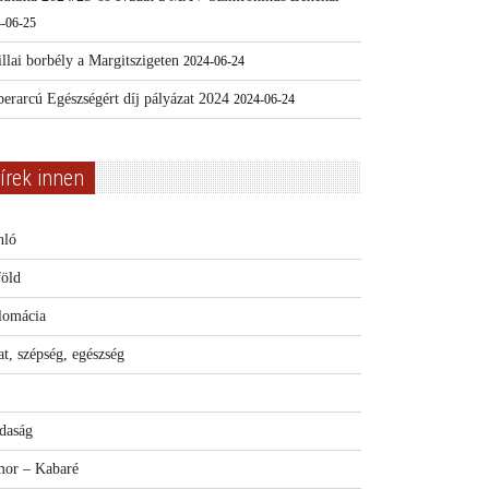
-06-25
llai borbély a Margitszigeten
2024-06-24
erarcú Egészségért díj pályázat 2024
2024-06-24
írek innen
nló
föld
lomácia
t, szépség, egészség
daság
or – Kabaré