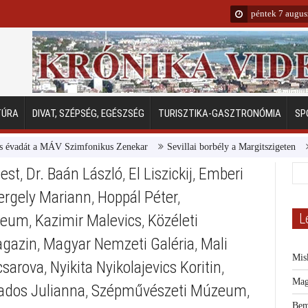
péntek 7 augus
TÚRA
DIVAT, SZÉPSÉG, EGÉSZSÉG
TURISZTIKA-GASZTRONÓMIA
SP
adát a MÁV Szimfonikus Zenekar
Sevillai borbély a Margitszigeten
Emb
est
,
Dr. Baán László
,
El Liszickij
,
Emberi
ergely Mariann
,
Hoppál Péter
,
L
úzeum
,
Kazimir Malevics
,
Közéleti
agazin
,
Magyar Nemzeti Galéria
,
Mali
Mis
csarova
,
Nyikita Nyikolajevics Koritin
,
Mag
ados Julianna
,
Szépművészeti Múzeum
,
Bem