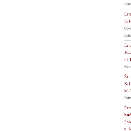
Épít
Érte
K/1
08-
Épít
Érte
10/
FTT
Kére
Érte
K/1
köté
Épít
Érte
hat
Soro
u. 