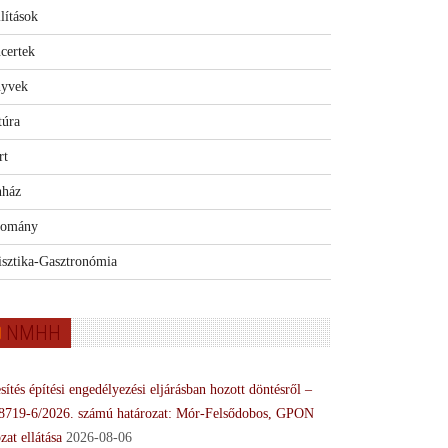
lítások
certek
yvek
túra
rt
nház
omány
isztika-Gasztronómia
NMHH
sítés építési engedélyezési eljárásban hozott döntésről –
8719-6/2026. számú határozat: Mór-Felsődobos, GPON
zat ellátása
2026-08-06