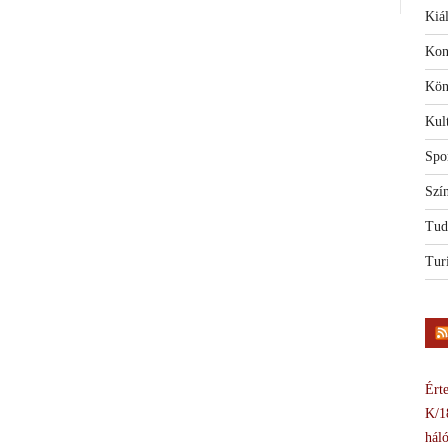
Kiál
Kon
Kön
Kul
Spo
Szí
Tud
Tur
Érte
K/1
háló