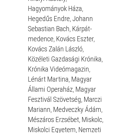
Hagyományok Háza
,
Hegedűs Endre
,
Johann
Sebastian Bach
,
Kárpát-
medence
,
Kovács Eszter
,
Kovács Zalán László
,
Közéleti Gazdasági Krónika
,
Krónika Videómagazin
,
Lénárt Martina
,
Magyar
Állami Operaház
,
Magyar
Fesztivál Szövetség
,
Marczi
Mariann
,
Medveczky Ádám
,
Mészáros Erzsébet
,
Miskolc
,
Miskolci Egyetem
,
Nemzeti