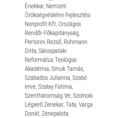
Énekkar
,
Nemzeti
Örökségvédelmi Fejlesztési
Nonprofit Kft
,
Országos
Rendőr-Főkapitányság
,
Pertorini Rezső
,
Rohmann
Ditta
,
Sárospataki
Református Teológiai
Akadémia
,
Smuk Tamás
,
Szabados Julianna
,
Szabó
Imre
,
Szalay Fatima
,
Szentháromság tér
,
Szolnoki
Légierő Zenekar
,
Tata
,
Varga
Donát
,
Zenepalota