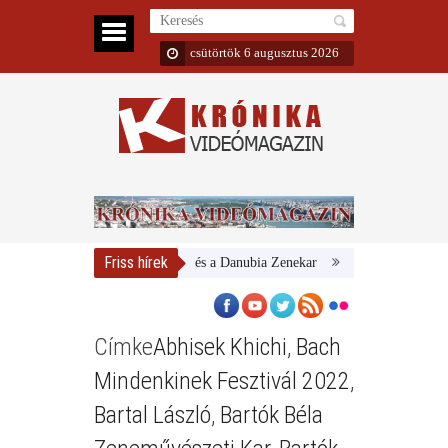
csütörtök 6 augusztus 2026
Friss hírek
Magyar Nemzeti Galéria és a Danubia Zenekar
Bemutatta 2024/25-ö
Címke
Abhisek Khichi
,
Bach
Mindenkinek Fesztivál 2022
,
Bartal László
,
Bartók Béla