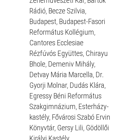
Zeneművészeti Kar
,
Bartók
Rádió
,
Becze Szilvia
,
Budapest
,
Budapest-Fasori
Református Kollégium
,
Cantores Ecclesiae
Rézfúvós Együttes
,
Chirayu
Bhole
,
Demeniv Mihály
,
Detvay Mária Marcella
,
Dr.
Gyorji Molnar
,
Dudás Klára
,
Egressy Béni Református
Szakgimnázium
,
Esterházy-
kastély
,
Fővárosi Szabó Ervin
Könyvtár
,
Gersy Lili
,
Gödöllői
Királyi Kastély
,