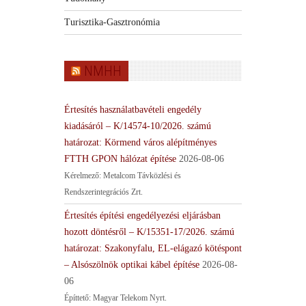
Turisztika-Gasztronómia
NMHH
Értesítés használatbavételi engedély
kiadásáról – K/14574-10/2026. számú
határozat: Körmend város alépítményes
FTTH GPON hálózat építése
2026-08-06
Kérelmező: Metalcom Távközlési és
Rendszerintegrációs Zrt.
Értesítés építési engedélyezési eljárásban
hozott döntésről – K/15351-17/2026. számú
határozat: Szakonyfalu, EL-elágazó kötéspont
– Alsószölnök optikai kábel építése
2026-08-
06
Építtető: Magyar Telekom Nyrt.