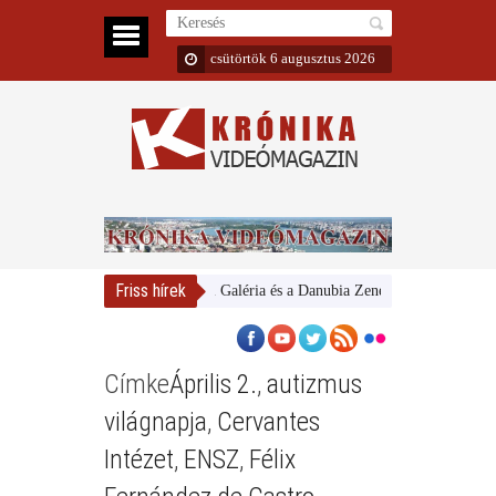
csütörtök 6 augusztus 2026
Friss hírek
Magyar Nemzeti Galéria és a Danubia Zenekar
Bemutatta 2
Címke
Április 2.
,
autizmus
világnapja
,
Cervantes
Intézet
,
ENSZ
,
Félix