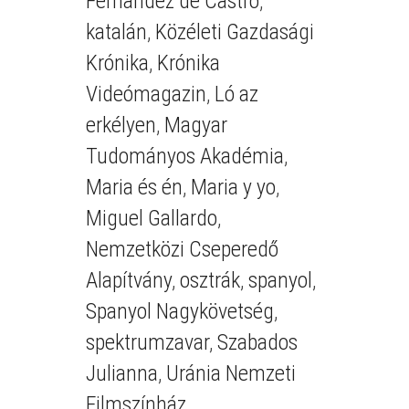
Fernández de Castro
,
katalán
,
Közéleti Gazdasági
Krónika
,
Krónika
Videómagazin
,
Ló az
erkélyen
,
Magyar
Tudományos Akadémia
,
Maria és én
,
Maria y yo
,
Miguel Gallardo
,
Nemzetközi Cseperedő
Alapítvány
,
osztrák
,
spanyol
,
Spanyol Nagykövetség
,
spektrumzavar
,
Szabados
Julianna
,
Uránia Nemzeti
Filmszínház