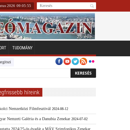
ztus 2026
09
:
05
:
55
ORT
TUDOMÁNY
zigeten
Emberarcú Egészségért díj pályázat 2024
Kertész/Kópiák
egfrissebb híreink
kolci Nemzetközi Filmfesztivál
2024-08-12
yar Nemzeti Galéria és a Danubia Zenekar
2024-07-02
utatta 2024/25-ös évadát a MÁV Szimfonikus Zenekar