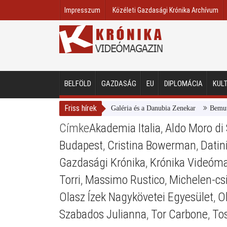
Impresszum
Közéleti Gazdasági Krónika Archívum
BELFÖLD
GAZDASÁG
EU
DIPLOMÁCIA
KUL
Friss hírek
Magyar Nemzeti Galéria és a Danubia Zenekar
Bemutatta 
Címke
Akademia Italia
,
Aldo Moro di
Budapest
,
Cristina Bowerman
,
Datini
Gazdasági Krónika
,
Krónika Videóm
Torri
,
Massimo Rustico
,
Michelen-csi
Olasz Ízek Nagykövetei Egyesület
,
O
Szabados Julianna
,
Tor Carbone
,
To