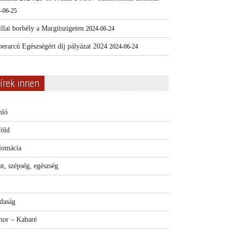
-06-25
llai borbély a Margitszigeten
2024-06-24
erarcú Egészségért díj pályázat 2024
2024-06-24
írek innen
nló
föld
lomácia
t, szépség, egészség
daság
or – Kabaré