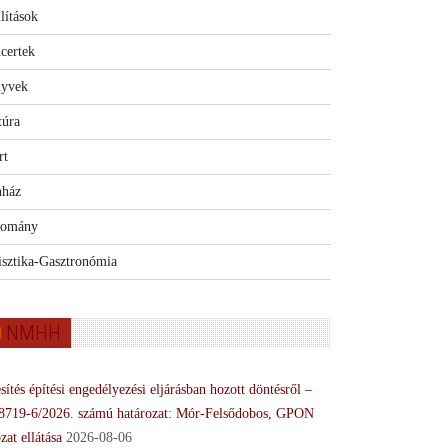
lítások
certek
yvek
túra
rt
nház
omány
isztika-Gasztronómia
NMHH
sítés építési engedélyezési eljárásban hozott döntésről –
8719-6/2026. számú határozat: Mór-Felsődobos, GPON
zat ellátása
2026-08-06