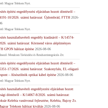
tető: Magyar Telekom Nyrt.
sítés építési engedélyezési eljárásban hozott döntésről –
4191-10/2026. számú határozat: Újdombrád, FTTH
2026-
06
tető: Magyar Telekom Nyrt.
sítés használatbavételi engedély kiadásáról – K/14574-
2026. számú határozat: Körmend város alépítményes
H GPON hálózat építése
2026-08-06
lmező: Metalcom Távközlési és Rendszerintegrációs Zrt.
sítés építési engedélyezési eljárásban hozott döntésről –
5351-17/2026. számú határozat: Szakonyfalu, EL-elágazó
spont – Alsószölnök optikai kábel építése
2026-08-06
tető: Magyar Telekom Nyrt.
sítés használatbavételi engedélyezési eljárásban hozott
ósági döntésről – K/14067-8/2026. számú határozat:
ksár-Kelebia vasútvonal fejlesztése, Kelebia, Bajcsy Zs.
Magyar Telekom hálózat kiváltás
2026-08-06