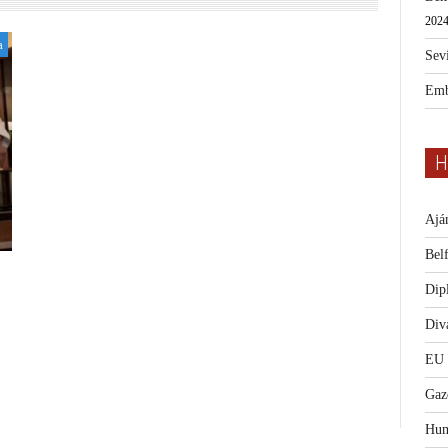
2024
a
Sevi
Emb
H
Ajá
Bel
Dip
Diva
EU
Gaz
Hum