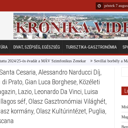
péntek 7 augus
TÚRA
DIVAT, SZÉPSÉG, EGÉSZSÉG
TURISZTIKA-GASZTRONÓMIA
SP
2024/25-ös évadát a MÁV Szimfonikus Zenekar
Sevillai borbély a Margits
 Santa Cesaria
,
Alessandro Narducci Díj
,
 di Prato
,
Gian Luca Borghese
,
Közéleti
L
agazin
,
Lazio
,
Leonardo Da Vinci
,
Luisa
llagos séf
,
Olasz Gasztronómiai Világhét
,
Mis
lasz kormány
,
Olasz Kultúrintézet
,
Puglia
,
Mag
scana
Bem