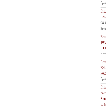
Épít
Érte
K/1
08-
Épít
Érte
10/
FTT
Kére
Érte
K/1
köté
Épít
Érte
hat
Soro
u. 