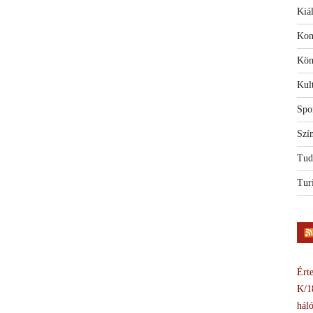
Kiál
Kon
Kön
Kul
Spo
Szí
Tud
Tur
Érte
K/1
háló