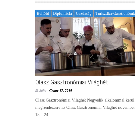
Belföld
Diplomácia
Gazdaság
Turisztika-Gasztronómi
Olasz Gasztronómiai Világhét
Júlia
nov 17, 2019
Olasz Gasztronómiai Világhét Negyedik alkalommal kerül
megrendezésre az Olasz Gasztronómiai Világhét november
18 – 24...