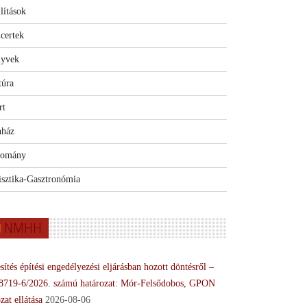
lítások
certek
yvek
túra
rt
nház
omány
isztika-Gasztronómia
NMHH
sítés építési engedélyezési eljárásban hozott döntésről –
8719-6/2026. számú határozat: Mór-Felsődobos, GPON
zat ellátása
2026-08-06