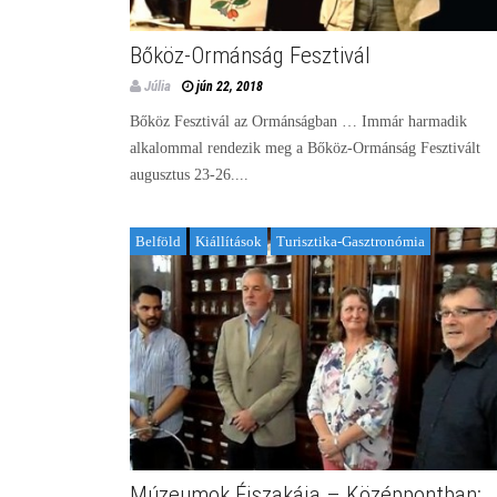
Bőköz-Ormánság Fesztivál
Júlia
jún 22, 2018
Bőköz Fesztivál az Ormánságban … Immár harmadik
alkalommal rendezik meg a Bőköz-Ormánság Fesztivált
augusztus 23-26....
Belföld
Kiállítások
Turisztika-Gasztronómia
Múzeumok Éjszakája – Középpontban: