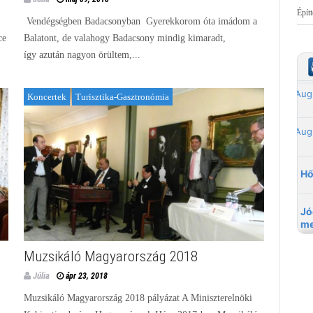
Épít
Vendégségben Badacsonyban Gyerekkorom óta imádom a
ce
Balatont, de valahogy Badacsony mindig kimaradt,
így azután nagyon örültem,...
Koncertek
Turisztika-Gasztronómia
Muzsikáló Magyarország 2018
Júlia
ápr 23, 2018
Muzsikáló Magyarország 2018 pályázat A Miniszterelnöki