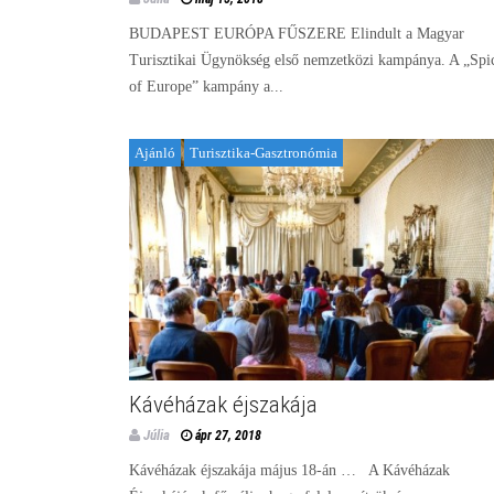
BUDAPEST EURÓPA FŰSZERE Elindult a Magyar
Turisztikai Ügynökség első nemzetközi kampánya. A „Spi
of Europe” kampány a...
Ajánló
Turisztika-Gasztronómia
Kávéházak éjszakája
Júlia
ápr 27, 2018
Kávéházak éjszakája május 18-án … A Kávéházak