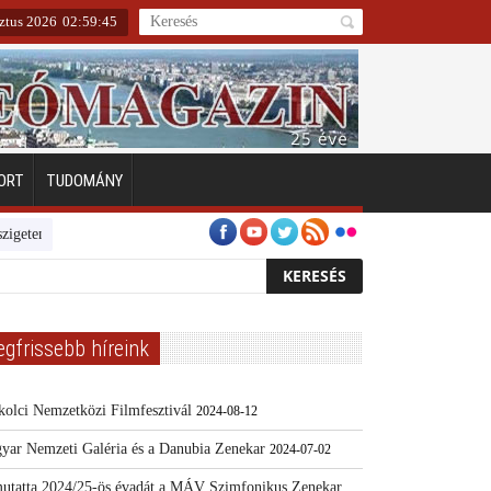
ztus 2026
02
:
59
:
46
ORT
TUDOMÁNY
Emberarcú Egészségért díj pályázat 2024
Kertész/Kópiák
Továbbké
egfrissebb híreink
kolci Nemzetközi Filmfesztivál
2024-08-12
yar Nemzeti Galéria és a Danubia Zenekar
2024-07-02
utatta 2024/25-ös évadát a MÁV Szimfonikus Zenekar