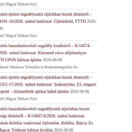
tető: Magyar Telekom Nyrt.
sítés építési engedélyezési eljárásban hozott döntésről –
4191-10/2026. számú határozat: Újdombrád, FTTH
2026-
06
tető: Magyar Telekom Nyrt.
sítés használatbavételi engedély kiadásáról – K/14574-
2026. számú határozat: Körmend város alépítményes
H GPON hálózat építése
2026-08-06
lmező: Metalcom Távközlési és Rendszerintegrációs Zrt.
sítés építési engedélyezési eljárásban hozott döntésről –
5351-17/2026. számú határozat: Szakonyfalu, EL-elágazó
spont – Alsószölnök optikai kábel építése
2026-08-06
tető: Magyar Telekom Nyrt.
sítés használatbavételi engedélyezési eljárásban hozott
ósági döntésről – K/14067-8/2026. számú határozat:
ksár-Kelebia vasútvonal fejlesztése, Kelebia, Bajcsy Zs.
Magyar Telekom hálózat kiváltás
2026-08-06