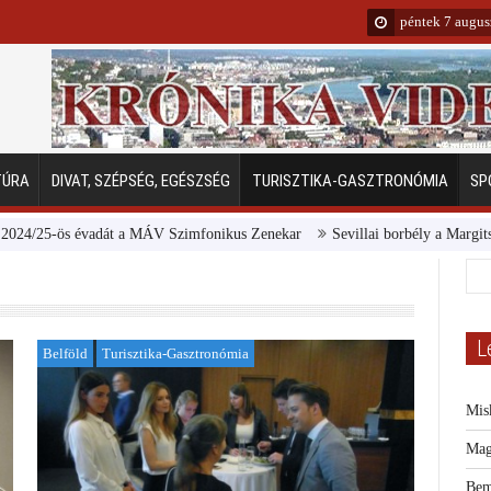
péntek 7 augus
TÚRA
DIVAT, SZÉPSÉG, EGÉSZSÉG
TURISZTIKA-GASZTRONÓMIA
SP
-ös évadát a MÁV Szimfonikus Zenekar
Sevillai borbély a Margitszigeten
L
Belföld
Turisztika-Gasztronómia
Mis
Mag
Bem