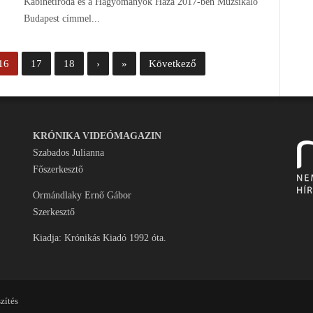
Kabinetiroda és a Hagyományok Háza 2017-ben Muzsikáló
Budapest címmel...
16
17
18
›
»
Következő
KRÓNIKA VIDEÓMAGAZIN
Szabados Julianna
Főszerkesztő
Ormándlaky Ernő Gábor
Szerkesztő
Kiadja: Krónikás Kiadó 1992 óta.
zítés