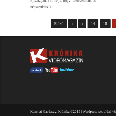
Éjszakájának fő célja, hogy felelevenítsük és
népszerűsítsük...
Előző
«
‹
14
15
Közéleti Gazdasági Krónika ©2015 |
Wordpress weboldal kés