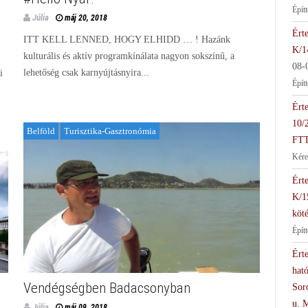
Épít
Júlia
máj 20, 2018
Érte
ITT KELL LENNED, HOGY ELHIDD … ! Hazánk
K/1
kulturális és aktív programkínálata nagyon sokszínű, a
08-
lehetőség csak karnyújtásnyira...
i
Épít
Érte
10/
Belföld
Turisztika-Gasztronómia
FTT
Kére
Érte
K/1
köté
Épít
Érte
hat
Vendégségben Badacsonyban
Soro
u. 
Júlia
máj 09, 2018