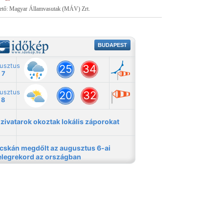
tető: Magyar Államvasutak (MÁV) Zrt.