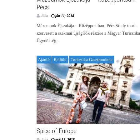
Pécs
Júlia
jún 11, 2018
Múzeumok Éjszakája – Középpontban: Pécs Study tourt
szervezett a szakmai újságírók részére a Magyar Turisztika
Ügynökség...
Ajánló
Belföld
Turisztika-Gasztronómia
Spice of Europe
Júlia
máj 15, 2018