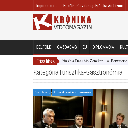
Impresszum
Közéleti Gazdasági Krónika Archívum
BELFÖLD
GAZDASÁG
EU
DIPLOMÁCIA
KUL
Friss hírek
Magyar Nemzeti Galéria és a Danubia Zenekar
Bemutatta 2024/25
KategóriaTurisztika-Gasztronómia
Gazdaság
Turisztika-Gasztronómia