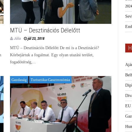
2024
Sevi
Emb
MTÜ – Desztinációs Délelőtt
Júlia
júl 23, 2018
H
MTÜ – Desztinációs Délelőtt De mi is a Desztináció?
n
Körbejártuk a fogalmat. Egy olyan utazási terület,
fogadótérség,...
Ajá
Bel
Gazdaság
Turisztika-Gasztronómia
Dip
Diva
EU
Gaz
Hum