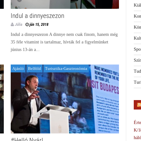
Kiál
Indul a dinnyeszezon
Kon
Júlia
jún 15, 2018
Kön
Indul a dinnyeszezon A dinnye nem csak finom, hanem még
Kul
35 féle vitamint is tartalmaz, hívták fel a figyelmünket
Spo
június 13-án a...
Szí
Ajánló
Belföld
Turisztika-Gasztronómia
Tud
Tur
Érte
K/1
háló
#Helló Nyár!