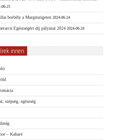
-06-25
llai borbély a Margitszigeten
2024-06-24
erarcú Egészségért díj pályázat 2024
2024-06-24
írek innen
nló
föld
lomácia
t, szépség, egészség
daság
or – Kabaré