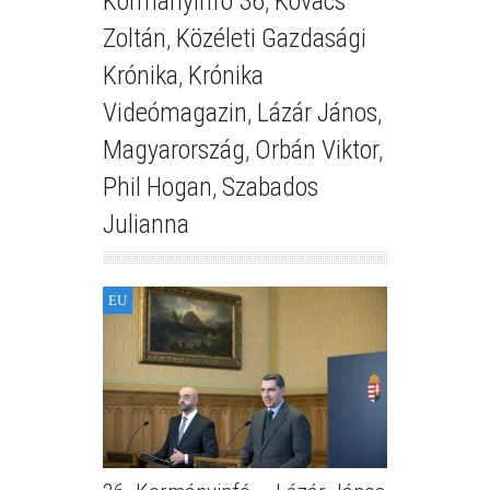
Kormányinfo 36
,
Kovács
Zoltán
,
Közéleti Gazdasági
Krónika
,
Krónika
Videómagazin
,
Lázár János
,
Magyarország
,
Orbán Viktor
,
Phil Hogan
,
Szabados
Julianna
EU