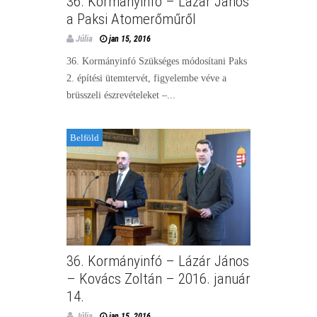
36. Kormányinfó – Lázár János
a Paksi Atomerőműről
Júlia
jan 15, 2016
36. Kormányinfó Szükséges módosítani Paks
2. építési ütemtervét, figyelembe véve a
brüsszeli észrevételeket –...
Belföld
36. Kormányinfó – Lázár János
– Kovács Zoltán – 2016. január
14.
Júlia
jan 15, 2016