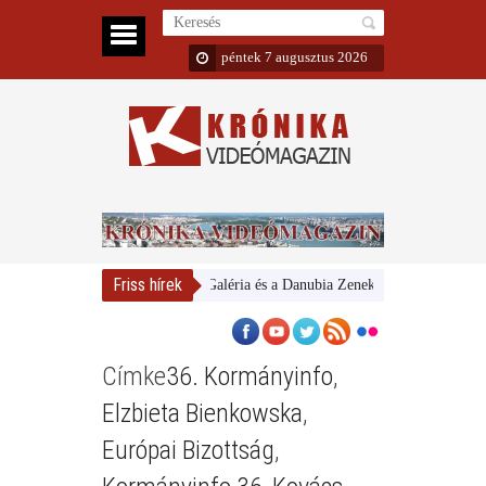
péntek 7 augusztus 2026
Friss hírek
Magyar Nemzeti Galéria és a Danubia Zenekar
Bemutatta 20
Címke
36. Kormányinfo
,
Elzbieta Bienkowska
,
Európai Bizottság
,