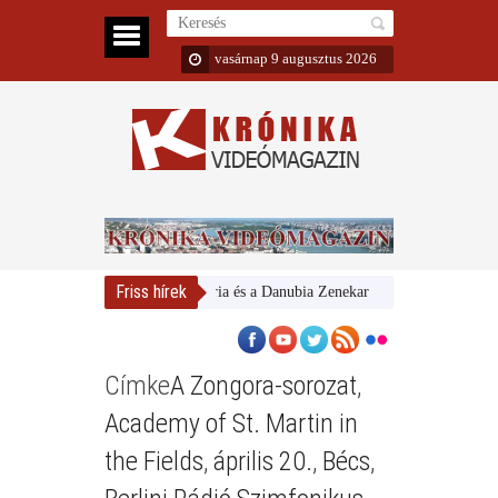
vasárnap 9 augusztus 2026
Friss hírek
Magyar Nemzeti Galéria és a Danubia Zenekar
Bemutatta 2024/2
Címke
A Zongora-sorozat
,
Academy of St. Martin in
the Fields
,
április 20.
,
Bécs
,