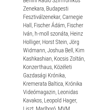
Berlini Rádió Szimfonikus
Zenekara
,
Budapesti
Fesztiválzenekar
,
Carnegie
Hall
,
Fischer Ádám
,
Fischer
Iván
,
h-moll szonáta
,
Heinz
Holliger
,
Horst Stein
,
Jörg
Widmann
,
Joshua Bell
,
Kim
Kashkashian
,
Kocsis Zoltán
,
Konzerthaus
,
Közéleti
Gazdasági Krónika
,
Kremerata Baltica
,
Krónika
Videómagazin
,
Leonidas
Kavakos
,
Leopold Hager
,
Liszt
,
Marlboró
,
MVM