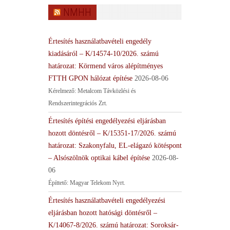
NMHH
Értesítés használatbavételi engedély
kiadásáról – K/14574-10/2026. számú
határozat: Körmend város alépítményes
FTTH GPON hálózat építése
2026-08-06
Kérelmező: Metalcom Távközlési és
Rendszerintegrációs Zrt.
Értesítés építési engedélyezési eljárásban
hozott döntésről – K/15351-17/2026. számú
határozat: Szakonyfalu, EL-elágazó kötéspont
– Alsószölnök optikai kábel építése
2026-08-
06
Építtető: Magyar Telekom Nyrt.
Értesítés használatbavételi engedélyezési
eljárásban hozott hatósági döntésről –
K/14067-8/2026. számú határozat: Soroksár-