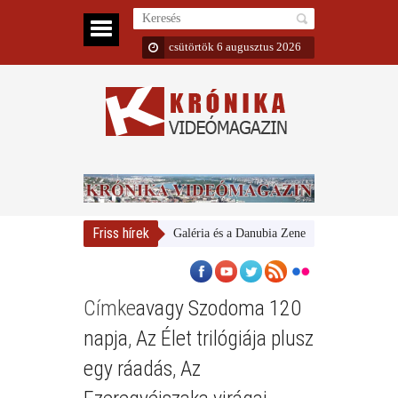
csütörtök 6 augusztus 2026
Friss hírek
Magyar Nemzeti Galéria és a Danubia Zenekar
Bemutatta 2
Címke
avagy Szodoma 120
napja
,
Az Élet trilógiája plusz
egy ráadás
,
Az