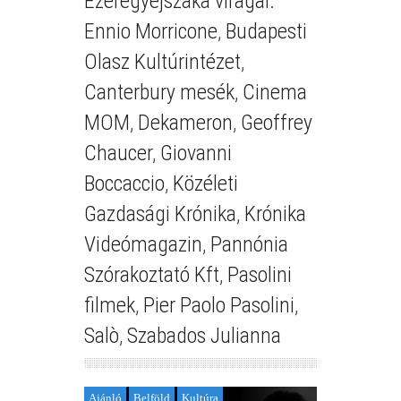
Ezeregyéjszaka virágai.
Ennio Morricone
,
Budapesti
Olasz Kultúrintézet
,
Canterbury mesék
,
Cinema
MOM
,
Dekameron
,
Geoffrey
Chaucer
,
Giovanni
Boccaccio
,
Közéleti
Gazdasági Krónika
,
Krónika
Videómagazin
,
Pannónia
Szórakoztató Kft
,
Pasolini
filmek
,
Pier Paolo Pasolini
,
Salò
,
Szabados Julianna
Ajánló
Belföld
Kultúra