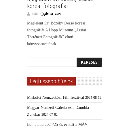
koreai fotográfiái
Júlia
jún 28, 2021
Megjelent Dr. Bozóky Dezső koreai
fotográfiái A Hopp Múzeum „Ázsiai
Történeti Fotográfiák” című
könyvsorozatának...
Legfrissebb híreink
Miskolci Nemzetközi Filmfesztivál
2024-08-12
Magyar Nemzeti Galéria és a Danubia
Zenekar
2024-07-02
Bemutatta 2024/25-ös évadát a MÁV