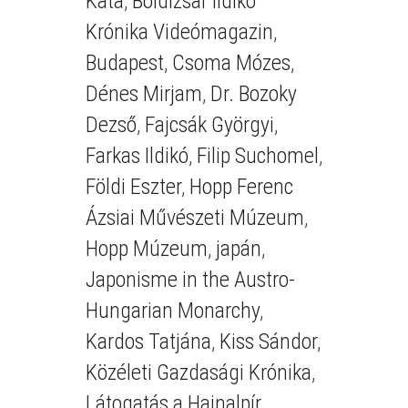
Kata
,
Boldizsár Ildikó
Krónika Videómagazin
,
Budapest
,
Csoma Mózes
,
Dénes Mirjam
,
Dr. Bozoky
Dezső
,
Fajcsák Györgyi
,
Farkas Ildikó
,
Filip Suchomel
,
Földi Eszter
,
Hopp Ferenc
Ázsiai Művészeti Múzeum
,
Hopp Múzeum
,
japán
,
Japonisme in the Austro-
Hungarian Monarchy
,
Kardos Tatjána
,
Kiss Sándor
,
Közéleti Gazdasági Krónika
,
Látogatás a Hajnalpír