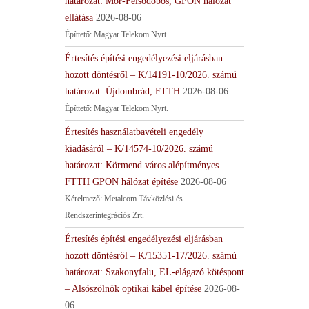
határozat: Mór-Felsődobos, GPON hálózat
ellátása
2026-08-06
Építtető: Magyar Telekom Nyrt.
Értesítés építési engedélyezési eljárásban
hozott döntésről – K/14191-10/2026. számú
határozat: Újdombrád, FTTH
2026-08-06
Építtető: Magyar Telekom Nyrt.
Értesítés használatbavételi engedély
kiadásáról – K/14574-10/2026. számú
határozat: Körmend város alépítményes
FTTH GPON hálózat építése
2026-08-06
Kérelmező: Metalcom Távközlési és
Rendszerintegrációs Zrt.
Értesítés építési engedélyezési eljárásban
hozott döntésről – K/15351-17/2026. számú
határozat: Szakonyfalu, EL-elágazó kötéspont
– Alsószölnök optikai kábel építése
2026-08-
06