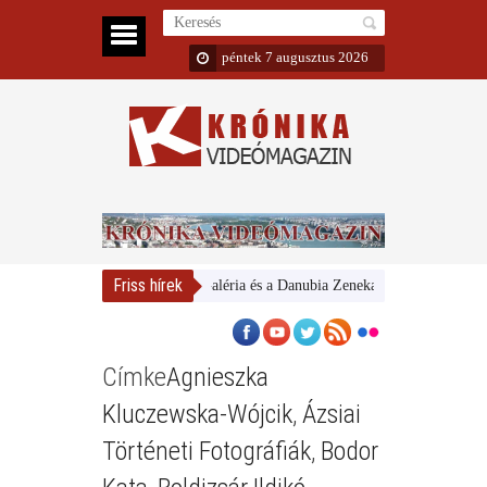
péntek 7 augusztus 2026
Friss hírek
Magyar Nemzeti Galéria és a Danubia Zenekar
Bemutatta 202
Címke
Agnieszka
Kluczewska-Wójcik
,
Ázsiai
Történeti Fotográfiák
,
Bodor