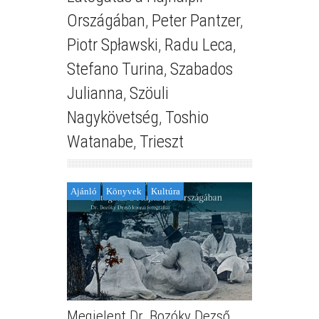
Országában
,
Peter Pantzer
,
Piotr Spławski
,
Radu Leca
,
Stefano Turina
,
Szabados
Julianna
,
Szöuli
Nagykövetség
,
Toshio
Watanabe
,
Trieszt
Ajánló
Könyvek
Kultúra
Megjelent Dr. Bozóky Dezső