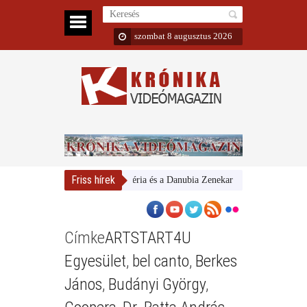
szombat 8 augusztus 2026
Friss hírek
Magyar Nemzeti Galéria és a Danubia Zenekar
Bemutatta 2024/
Címke
ARTSTART4U
Egyesület
,
bel canto
,
Berkes
János
,
Budányi György
,