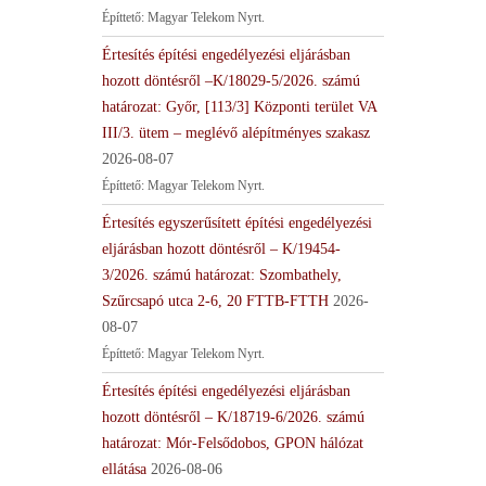
Építtető: Magyar Telekom Nyrt.
Értesítés építési engedélyezési eljárásban
hozott döntésről –K/18029-5/2026. számú
határozat: Győr, [113/3] Központi terület VA
III/3. ütem – meglévő alépítményes szakasz
2026-08-07
Építtető: Magyar Telekom Nyrt.
Értesítés egyszerűsített építési engedélyezési
eljárásban hozott döntésről – K/19454-
3/2026. számú határozat: Szombathely,
Szűrcsapó utca 2-6, 20 FTTB-FTTH
2026-
08-07
Építtető: Magyar Telekom Nyrt.
Értesítés építési engedélyezési eljárásban
hozott döntésről – K/18719-6/2026. számú
határozat: Mór-Felsődobos, GPON hálózat
ellátása
2026-08-06