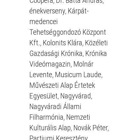
Coopera
,
Dr. Batta András
,
énekverseny
,
Kárpát-
medencei
Tehetséggondozó Központ
Kft.
,
Kolonits Klára
,
Közéleti
Gazdasági Krónika
,
Krónika
Videómagazin
,
Molnár
Levente
,
Musicum Laude
,
Művészeti Alap Értetek
Egyesület
,
Nagyvárad
,
Nagyváradi Állami
Filharmónia
,
Nemzeti
Kulturális Alap
,
Novák Péter
,
Partiumi Keresztény