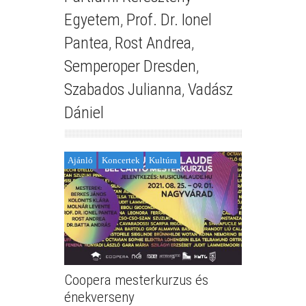
Egyetem
,
Prof. Dr. Ionel
Pantea
,
Rost Andrea
,
Semperoper Dresden
,
Szabados Julianna
,
Vadász
Dániel
Ajánló
Koncertek
Kultúra
Coopera mesterkurzus és
énekverseny