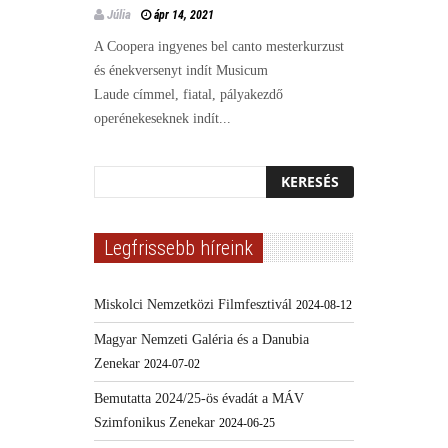
Júlia
ápr 14, 2021
A Coopera ingyenes bel canto mesterkurzust
és énekversenyt indít Musicum
Laude címmel, fiatal, pályakezdő
operénekeseknek indít...
Legfrissebb híreink
Miskolci Nemzetközi Filmfesztivál
2024-08-12
Magyar Nemzeti Galéria és a Danubia
Zenekar
2024-07-02
Bemutatta 2024/25-ös évadát a MÁV
Szimfonikus Zenekar
2024-06-25