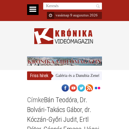
vasárnap 9 augusztus 2026
Friss hírek
Magyar Nemzeti Galéria és a Danubia Zenekar
Bemutatta 20
Címke
Bán Teodóra
,
Dr.
Bolvári-Takács Gábor
,
dr.
Kóczán-Győri Judit
,
Ertl