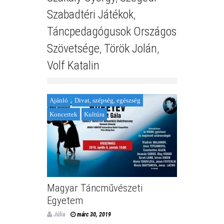
Szabadtéri Játékok
,
Táncpedagógusok Országos
Szövetsége
,
Török Jolán
,
Volf Katalin
Ajánló
Divat, szépség, egészség
Koncertek
Kultúra
Magyar Táncművészeti
Egyetem
Júlia
márc 30, 2019