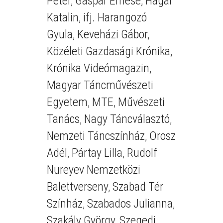
Péter
,
Gáspár Emese
,
Hágai
Katalin
,
ifj. Harangozó
Gyula
,
Keveházi Gábor
,
Közéleti Gazdasági Krónika
,
Krónika Videómagazin
,
Magyar Táncművészeti
Egyetem
,
MTE
,
Művészeti
Tanács
,
Nagy Táncválasztó
,
Nemzeti Táncszínház
,
Orosz
Adél
,
Pártay Lilla
,
Rudolf
Nureyev Nemzetközi
Balettverseny
,
Szabad Tér
Színház
,
Szabados Julianna
,
Szakály György
,
Szegedi