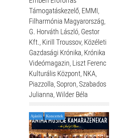
Emberi Erőforrás
Támogatáskezelő
,
EMMI
,
Filharmónia Magyarország
,
G. Horváth László
,
Gestor
Kft.
,
Kirill Troussov
,
Közéleti
Gazdasági Krónika
,
Krónika
Videómagazin
,
Liszt Ferenc
Kulturális Központ
,
NKA
,
Piazzolla
,
Sopron
,
Szabados
Julianna
,
Wilder Béla
Ajánló
Koncertek