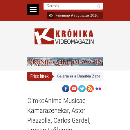
vasárnap 9 augusztus 2026
Friss hírek
Magyar Nemzeti Galéria és a Danubia Zenekar
Bemutatta 2
Címke
Anima Musicae
Kamarazenekar
,
Astor
Piazzolla
,
Carlos Gardel
,