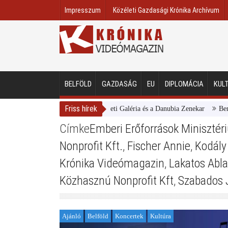
Impresszum
Közéleti Gazdasági Krónika Archívum
BELFÖLD
GAZDASÁG
EU
DIPLOMÁCIA
KUL
Friss hírek
Magyar Nemzeti Galéria és a Danubia Zenekar
Bemuta
Címke
Emberi Erőforrások Miniszté
Nonprofit Kft.
,
Fischer Annie
,
Kodály
Krónika Videómagazin
,
Lakatos Abl
Közhasznú Nonprofit Kft
,
Szabados 
Ajánló
Belföld
Koncertek
Kultúra