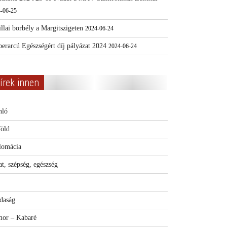
-06-25
llai borbély a Margitszigeten
2024-06-24
erarcú Egészségért díj pályázat 2024
2024-06-24
írek innen
nló
föld
lomácia
t, szépség, egészség
daság
or – Kabaré