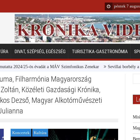
péntek 7 augus
TÚRA
DIVAT, SZÉPSÉG, EGÉSZSÉG
TURISZTIKA-GASZTRONÓMIA
SP
tta 2024/25-ös évadát a MÁV Szimfonikus Zenekar
Sevillai borbély a Mar
riuma
,
Filharmónia Magyarország
 Zoltán
,
Közéleti Gazdasági Krónika
,
L
akos Dezső
,
Magyar Alkotóművészeti
Julianna
Mis
Mag
Koncertek
Kultúra
Bem