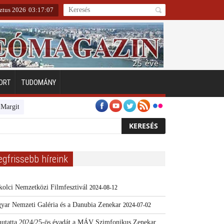
ztus 2026
03
:
17
:
08
ORT
TUDOMÁNY
gitszigeten
Emberarcú Egészségért díj pályázat 2024
Kertész/Kópiák
egfrissebb híreink
kolci Nemzetközi Filmfesztivál
2024-08-12
yar Nemzeti Galéria és a Danubia Zenekar
2024-07-02
utatta 2024/25-ös évadát a MÁV Szimfonikus Zenekar