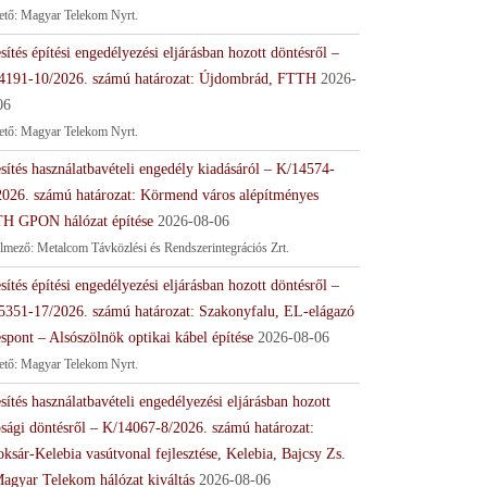
tető: Magyar Telekom Nyrt.
sítés építési engedélyezési eljárásban hozott döntésről –
4191-10/2026. számú határozat: Újdombrád, FTTH
2026-
06
tető: Magyar Telekom Nyrt.
sítés használatbavételi engedély kiadásáról – K/14574-
2026. számú határozat: Körmend város alépítményes
H GPON hálózat építése
2026-08-06
lmező: Metalcom Távközlési és Rendszerintegrációs Zrt.
sítés építési engedélyezési eljárásban hozott döntésről –
5351-17/2026. számú határozat: Szakonyfalu, EL-elágazó
spont – Alsószölnök optikai kábel építése
2026-08-06
tető: Magyar Telekom Nyrt.
sítés használatbavételi engedélyezési eljárásban hozott
ósági döntésről – K/14067-8/2026. számú határozat:
ksár-Kelebia vasútvonal fejlesztése, Kelebia, Bajcsy Zs.
Magyar Telekom hálózat kiváltás
2026-08-06