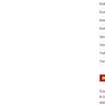
Kiál
Kon
Kön
Kul
Spo
Szí
Tud
Tur
Érte
K/1
háló