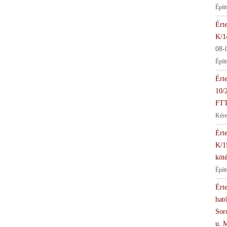
Épít
Érte
K/1
08-
Épít
Érte
10/
FTT
Kére
Érte
K/1
köté
Épít
Érte
hat
Soro
u. 