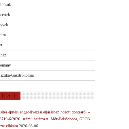
lítások
certek
yvek
túra
rt
nház
omány
isztika-Gasztronómia
NMHH
sítés építési engedélyezési eljárásban hozott döntésről –
8719-6/2026. számú határozat: Mór-Felsődobos, GPON
zat ellátása
2026-08-06