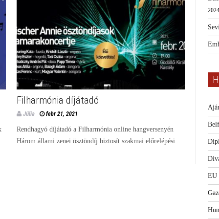
2024
Sevi
Emb
H
Filharmónia díjátadó
Ajá
Júlia
febr 21, 2021
Bel
k
Rendhagyó díjátadó a Filharmónia online hangversenyén
Három állami zenei ösztöndíj biztosít szakmai előrelépési...
Dip
Diva
EU
Gaz
Hum