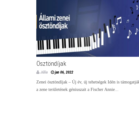
Ösztöndíjak
Júlia
jan 06, 2022
Zenei ösztöndíjak – Új év, új tehetségek Idén is támogatjá
a zene területének géniuszait a Fischer Annie...