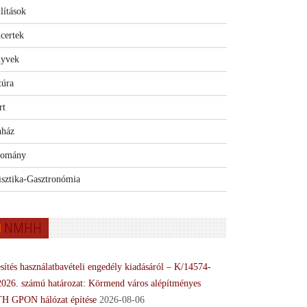
lítások
certek
yvek
túra
rt
nház
omány
isztika-Gasztronómia
NMHH
sítés használatbavételi engedély kiadásáról – K/14574-
2026. számú határozat: Körmend város alépítményes
H GPON hálózat építése
2026-08-06