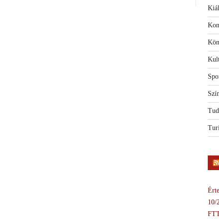
Kiál
Kon
Kön
Kul
Spo
Szí
Tud
Tur
Érte
10/
FTT