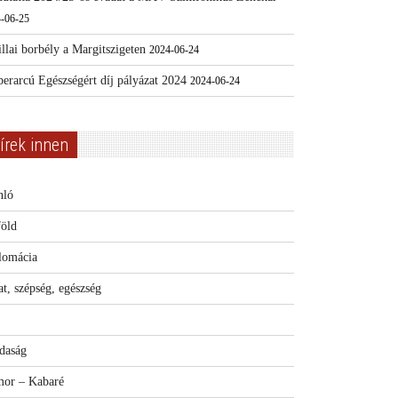
-06-25
llai borbély a Margitszigeten
2024-06-24
erarcú Egészségért díj pályázat 2024
2024-06-24
írek innen
nló
föld
lomácia
t, szépség, egészség
daság
or – Kabaré