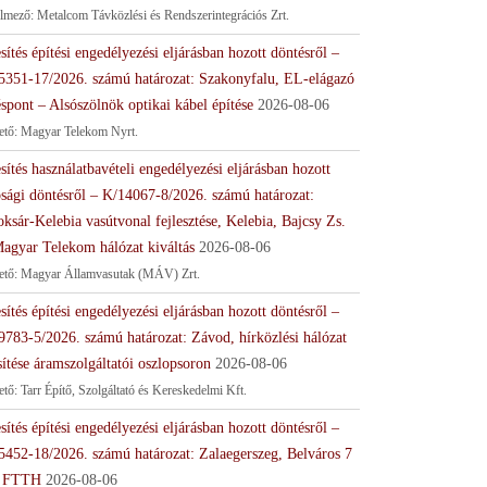
lmező: Metalcom Távközlési és Rendszerintegrációs Zrt.
sítés építési engedélyezési eljárásban hozott döntésről –
5351-17/2026. számú határozat: Szakonyfalu, EL-elágazó
spont – Alsószölnök optikai kábel építése
2026-08-06
tető: Magyar Telekom Nyrt.
sítés használatbavételi engedélyezési eljárásban hozott
ósági döntésről – K/14067-8/2026. számú határozat:
ksár-Kelebia vasútvonal fejlesztése, Kelebia, Bajcsy Zs.
Magyar Telekom hálózat kiváltás
2026-08-06
tető: Magyar Államvasutak (MÁV) Zrt.
sítés építési engedélyezési eljárásban hozott döntésről –
9783-5/2026. számú határozat: Závod, hírközlési hálózat
sítése áramszolgáltatói oszlopsoron
2026-08-06
ető: Tarr Építő, Szolgáltató és Kereskedelmi Kft.
sítés építési engedélyezési eljárásban hozott döntésről –
5452-18/2026. számú határozat: Zalaegerszeg, Belváros 7
 FTTH
2026-08-06