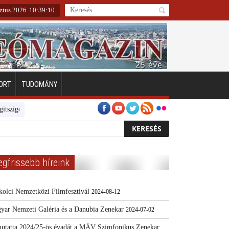
sztus 2026
10
:
39
:
10
ORT
TUDOMÁNY
geten
Emberarcú Egészségért díj pályázat 2024
Kertész/Kópiák
Tov
egfrissebb híreink
kolci Nemzetközi Filmfesztivál
2024-08-12
yar Nemzeti Galéria és a Danubia Zenekar
2024-07-02
utatta 2024/25-ös évadát a MÁV Szimfonikus Zenekar