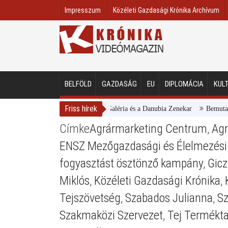
Impresszum
Közéleti Gazdasági Krónika Archívum
BELFÖLD
GAZDASÁG
EU
DIPLOMÁCIA
KUL
Friss hírek
Magyar Nemzeti Galéria és a Danubia Zenekar
Bemutatta 20
Címke
Agrármarketing Centrum
,
Agr
ENSZ Mezőgazdasági és Élelmezési 
fogyasztást ösztönző kampány
,
Gicz
Miklós
,
Közéleti Gazdasági Krónika
,
Tejszövetség
,
Szabados Julianna
,
Sz
Szakmaközi Szervezet
,
Tej Termékt