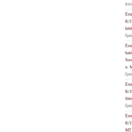
Kére
Érte
K/1
köté
Épít
Érte
hat
Soro
u. 
Épít
Érte
K/1
léte
Építt
Érte
K/1
MT