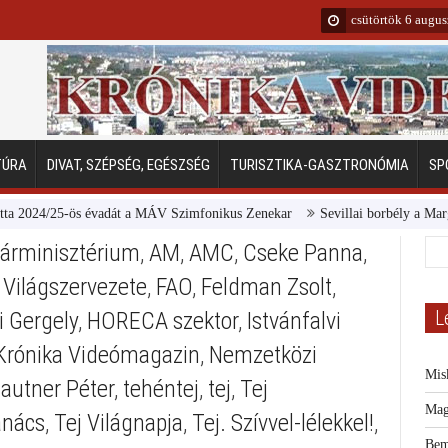
csütörtök 6 augu
TÚRA
DIVAT, SZÉPSÉG, EGÉSZSÉG
TURISZTIKA-GASZTRONÓMIA
SP
24/25-ös évadát a MÁV Szimfonikus Zenekar
Sevillai borbély a Margitszi
árminisztérium
,
AM
,
AMC
,
Cseke Panna
,
Világszervezete
,
FAO
,
Feldman Zsolt
,
L
i Gergely
,
HORECA szektor
,
Istvánfalvi
Krónika Videómagazin
,
Nemzetközi
Mis
autner Péter
,
tehéntej
,
tej
,
Tej
Mag
anács
,
Tej Világnapja
,
Tej. Szívvel-lélekkel!
,
Bem