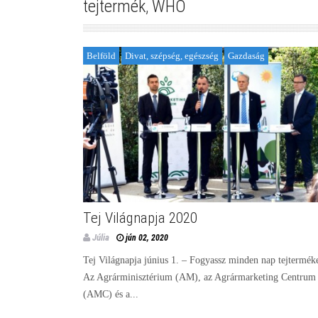
tejtermék
,
WHO
Belföld
Divat, szépség, egészség
Gazdaság
Tej Világnapja 2020
Júlia
jún 02, 2020
Tej Világnapja június 1. – Fogyassz minden nap tejtermék
Az Agrárminisztérium (AM), az Agrármarketing Centrum
(AMC) és a...