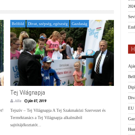
2024
Sevi
Belföld
Divat, szépség, egészség
Gazdaság
Emb
H
Ajá
Bel
Dip
Tej Világnapja
Diva
Júlia
jún 07, 2019
EU
et!
Tejszív – Tej Világnapja A Tej Szakmaközi Szervezet és
Terméktanács a Tej Világnapja alkalmából
Gaz
sajtótájékoztatót...
Hum