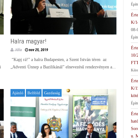
Épít
Érte
K/1
08-
Épít
Halra magyar!
Érte
Júlia
nov 25, 2019
10/
“Kapj rá!” a halra Budapesten, a Szent István téren az
FTT
i
„Adventi Ünnep a Bazilikánál” elnevezésű rendezvényen a...
Kére
Érte
K/1
Ajánló
Belföld
Gazdaság
köté
Épít
Érte
hat
Soro
u. 