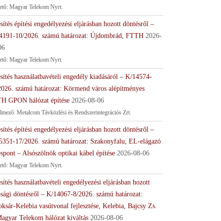
tető: Magyar Telekom Nyrt.
sítés építési engedélyezési eljárásban hozott döntésről –
4191-10/2026. számú határozat: Újdombrád, FTTH
2026-
06
tető: Magyar Telekom Nyrt.
sítés használatbavételi engedély kiadásáról – K/14574-
2026. számú határozat: Körmend város alépítményes
H GPON hálózat építése
2026-08-06
lmező: Metalcom Távközlési és Rendszerintegrációs Zrt.
sítés építési engedélyezési eljárásban hozott döntésről –
5351-17/2026. számú határozat: Szakonyfalu, EL-elágazó
spont – Alsószölnök optikai kábel építése
2026-08-06
tető: Magyar Telekom Nyrt.
sítés használatbavételi engedélyezési eljárásban hozott
ósági döntésről – K/14067-8/2026. számú határozat:
ksár-Kelebia vasútvonal fejlesztése, Kelebia, Bajcsy Zs.
Magyar Telekom hálózat kiváltás
2026-08-06