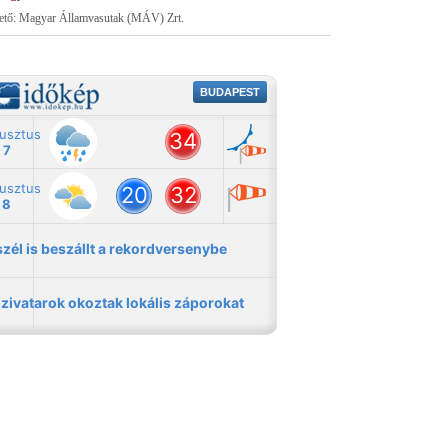
tető: Magyar Államvasutak (MÁV) Zrt.