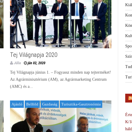
Kiál
Kon
Kön
Kul
Spo
Tej Világnapja 2020
Szí
Júlia
jún 02, 2020
Tud
Tej Világnapja június 1. – Fogyassz minden nap tejterméket!
Tur
Az Agrárminisztérium (AM), az Agrármarketing Centrum
(AMC) és a...
Ajánló
Belföld
Gazdaság
Turisztika-Gasztronómia
Érte
K/1
háló