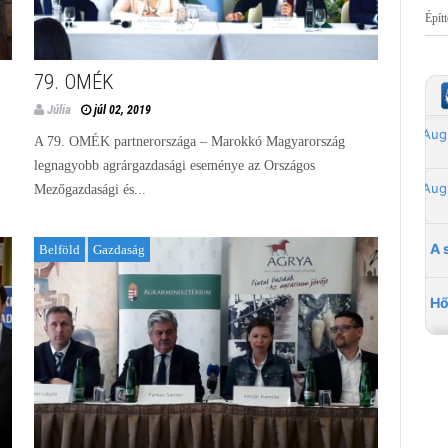
Épít
79. OMÉK
Júlia
júl 02, 2019
A 79. OMÉK partnerországa – Marokkó Magyarország
legnagyobb agrárgazdasági eseménye az Országos
Mezőgazdasági és...
Belföld
Gazdaság