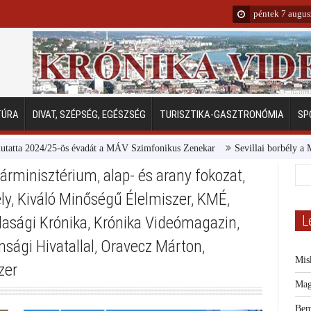
péntek 7 augus
TÚRA
DIVAT, SZÉPSÉG, EGÉSZSÉG
TURISZTIKA-GASZTRONÓMIA
SP
24/25-ös évadát a MÁV Szimfonikus Zenekar
Sevillai borbély a Margitszi
árminisztérium
,
alap- és arany fokozat
,
ly
,
Kiváló Minőségű Élelmiszer
,
KMÉ
,
L
dasági Krónika
,
Krónika Videómagazin
,
sági Hivatallal
,
Oravecz Márton
,
Mis
zer
Mag
Bem