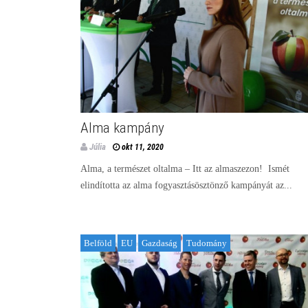
Alma kampány
Júlia
okt 11, 2020
Alma, a természet oltalma – Itt az almaszezon! Ismét
elindította az alma fogyasztásösztönző kampányát az...
Belföld
EU
Gazdaság
Tudomány