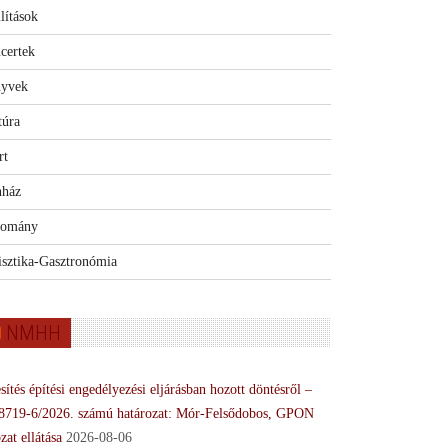
lítások
certek
yvek
túra
rt
nház
omány
isztika-Gasztronómia
NMHH
sítés építési engedélyezési eljárásban hozott döntésről –
8719-6/2026. számú határozat: Mór-Felsődobos, GPON
zat ellátása
2026-08-06