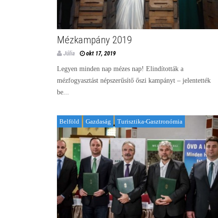
Mézkampány 2019
Júlia
okt 17, 2019
Legyen minden nap mézes nap! Elindították a
mézfogyasztást népszerűsítő őszi kampányt – jelentették
be...
Belföld
Gazdaság
Turisztika-Gasztronómia