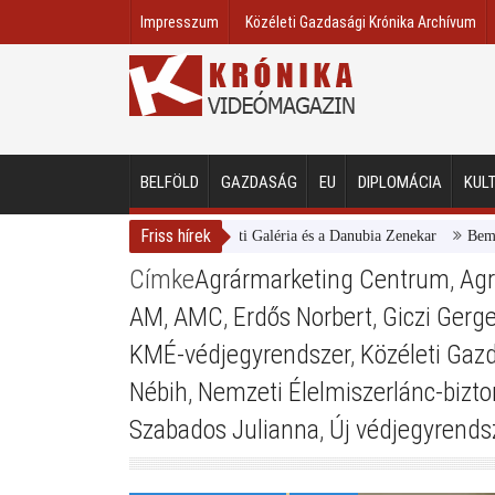
Impresszum
Közéleti Gazdasági Krónika Archívum
BELFÖLD
GAZDASÁG
EU
DIPLOMÁCIA
KUL
Friss hírek
Magyar Nemzeti Galéria és a Danubia Zenekar
Bemutatta 20
Címke
Agrármarketing Centrum
,
Agr
AM
,
AMC
,
Erdős Norbert
,
Giczi Gerge
KMÉ-védjegyrendszer
,
Közéleti Gaz
Nébih
,
Nemzeti Élelmiszerlánc-bizton
Szabados Julianna
,
Új védjegyrends