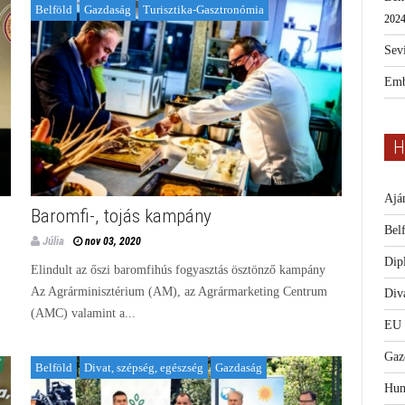
Belföld
Gazdaság
Turisztika-Gasztronómia
2024
Sevi
Emb
H
Ajá
Baromfi-, tojás kampány
Bel
Júlia
nov 03, 2020
Dip
Elindult az őszi baromfihús fogyasztás ösztönző kampány
Az Agrárminisztérium (AM), az Agrármarketing Centrum
Diva
(AMC) valamint a...
EU
Gaz
Belföld
Divat, szépség, egészség
Gazdaság
Hum