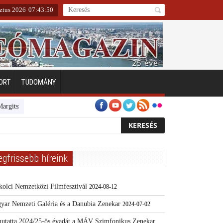
ztus 2026
07
:
43
:
51
ORT
TUDOMÁNY
geten
Emberarcú Egészségért díj pályázat 2024
Kertész/Kópiák
To
egfrissebb híreink
kolci Nemzetközi Filmfesztivál
2024-08-12
yar Nemzeti Galéria és a Danubia Zenekar
2024-07-02
utatta 2024/25-ös évadát a MÁV Szimfonikus Zenekar