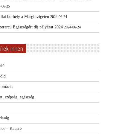
-06-25
llai borbély a Margitszigeten
2024-06-24
erarcú Egészségért díj pályázat 2024
2024-06-24
írek innen
nló
föld
lomácia
t, szépség, egészség
daság
or – Kabaré