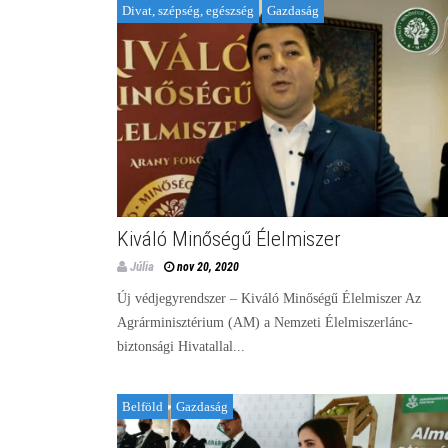
Divat, szépség, egészség
Gazdaság
Kiváló Minőségű Élelmiszer
Júlia
nov 20, 2020
Új védjegyrendszer – Kiváló Minőségű Élelmiszer Az
Agrárminisztérium (AM) a Nemzeti Élelmiszerlánc-
biztonsági Hivatallal...
Belföld
Gazdaság